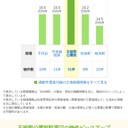
15.5
15.5
15.2
万円/坪
万円/坪
万円/坪
14.5
万円/坪
中央病
五稜郭
相場
千代台
杉並町
柏木町
院前
公園前
物件数
10件
11件
31件
9件
22件
函館市電湯川線の土地相場情報をすべて見る
※表示している相場価格は「SUUMO」の過去・現在の掲載情報を元に、独自のロジックによっ
て算出しています。
※表示している相場価格は住居専用以外の用途地域（商業地域や工業地域など）も含めた情報
を元に算出しています。
※土地の価格は用途地域・古家の有無・前道の幅・土地の形状など様々な要素の影響で変動す
る可能性があります。
五稜郭公園前駅周辺の物件ピックアップ