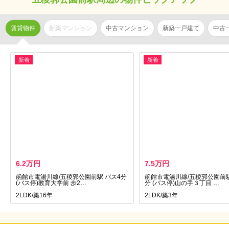
賃貸物件
新築マンション
中古マンション
新築一戸建て
中古
新着
新着
6.2万円
7.5万円
函館市電湯川線/五稜郭公園前駅 バス4分
函館市電湯川線/五稜郭公園前駅
(バス停)教育大学前 歩2…
分 (バス停)山の手３丁目 …
2LDK/築16年
2LDK/築3年