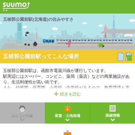
五稜郭公園前駅(北海道)の住みやすさ
五稜郭公園前駅ってこんな場所
五稜郭公園前駅は、函館市電湯川線が運行しています。
駅周辺にはスーパー、コンビニ、薬局（薬店）などの商業施設があ
り、生活利便性が高い街です。
また、幼稚園・保育園、小学校、中学校があるので、教育環境も充
実しています。
続きを読む
※掲載しているアクセス情報は2021年3月時点のものです。
※経路情報、所要時間情報は平日・日中の標準的な所要時間での乗り換え経路を採用していま
す。
路線情報
家賃・土地相場
みんなの印象