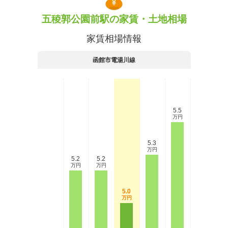
五稜郭公園前駅の家賃・土地相場
家賃相場情報
函館市電湯川線
5.5
万円
5.3
万円
5.2
5.2
万円
万円
5.0
万円