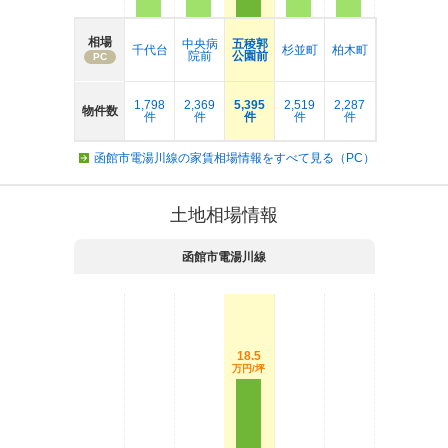
相場
中央病
五稜郭
千代台
杉並町
柏木町
院前
公園前
PC
1,798
2,369
5,395
2,519
2,287
物件数
件
件
件
件
件
函館市電湯川線の家賃相場情報をすべて見る（PC）
土地相場情報
函館市電湯川線
18.5
万円/坪