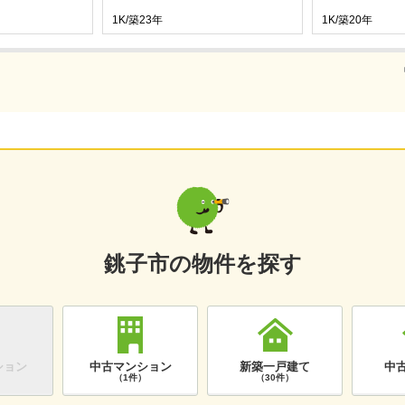
1K/築23年
1K/築20年
銚子市の物件を探す
ション
中古マンション
新築一戸建て
中
）
（1件）
（30件）