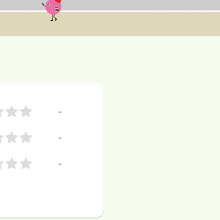
-
-
-