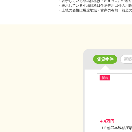
・表示している相場価格は「SUUMO」の過
・表示している相場価格は住居専用以外の用
・土地の価格は用途地域・古家の有無・前道
賃貸物件
新築
新着
4.4万円
ＪＲ総武本線/銚子駅