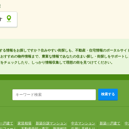
す
する情報をお探しですか？住みやすい街探しも、不動産・住宅情報のポータルサイトS
らおすすめの物件情報まで、豊富な情報であなたの住まい探し・街探しをサポートし
度をチェックしたり、しっかり情報収集して理想の街を見つけてください。
検索する
一戸建て
|
家賃相場
|
新築分譲マンション
|
中古マンション
|
新築一戸建て
|
中
リフォーム
|
不動産売却・査定
|
新築相談
|
引越し見積もり
|