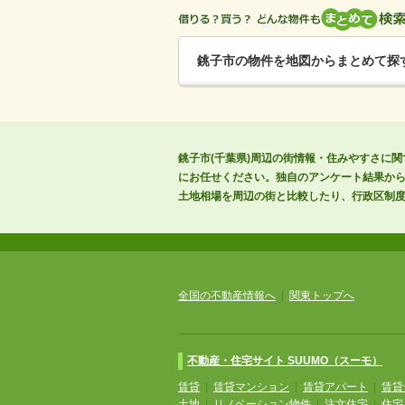
銚子市の物件を地図からまとめて探
銚子市(千葉県)周辺の街情報・住みやすさに関
にお任せください。独自のアンケート結果か
土地相場を周辺の街と比較したり、行政区制
全国の不動産情報へ
|
関東トップへ
不動産・住宅サイト SUUMO（スーモ）
賃貸
|
賃貸マンション
|
賃貸アパート
|
賃貸
土地
|
リノベーション物件
|
注文住宅
|
住宅