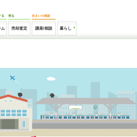
する
売る
住まいの相談
ーム
売却査定
講座/相談
暮らし