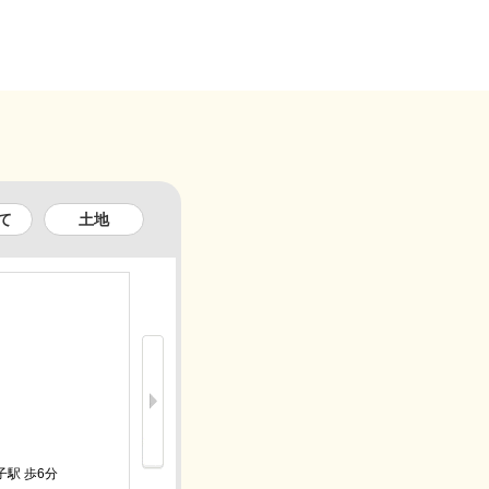
て
土地
新着
5.7万円
子駅 歩6分
ＪＲ総武本