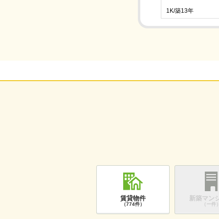
1K/築13年
賃貸物件
新築マン
（774件）
（ー件