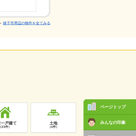
停)夫婦が
1K/築19
銚子市周辺の物件を全てみる
ページトップ
みんなの印象
古一戸建て
土地
（23件）
（4件）