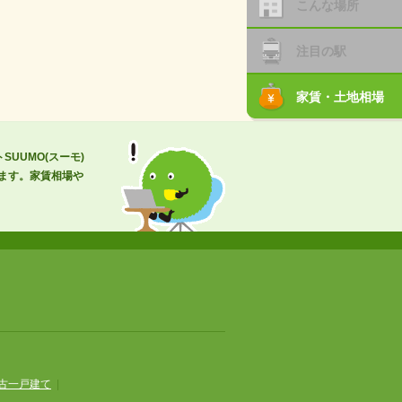
こんな場所
注目の駅
家賃・土地相場
UUMO(スーモ)
ます。家賃相場や
古一戸建て
|