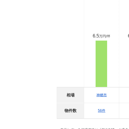
6.5
万円/坪
相場
神栖市
物件数
56件