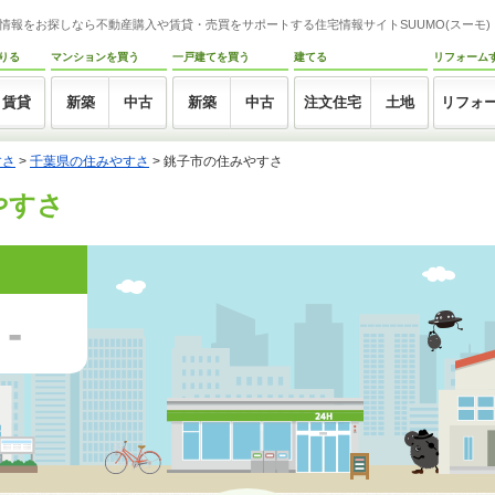
情報をお探しなら不動産購入や賃貸・売買をサポートする住宅情報サイトSUUMO(スーモ)
りる
マンションを買う
一戸建てを買う
建てる
リフォーム
賃貸
新築
中古
新築
中古
注文住宅
土地
リフォ
すさ
>
千葉県の住みやすさ
>
銚子市の住みやすさ
やすさ
-