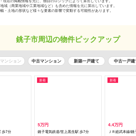
去・現在の掲載情報を元に、独自のロジックによって算出しています。
途地域（商業地域や工業地域など）も含めた情報を元に算出しています。
の幅・土地の形状など様々な要素の影響で変動する可能性があります。
銚子市周辺の物件ピックアップ
マンション
中古マンション
新築一戸建て
中古一戸建
新着
新着
5万円
4.4万円
 歩7分
銚子電気鉄道/笠上黒生駅 歩7分
ＪＲ総武本線/銚