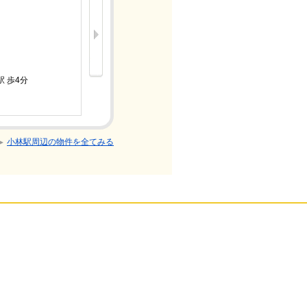
7.8万円
駅 歩4分
ＪＲ成田線
2LDK/築
小林駅周辺の物件を全てみる