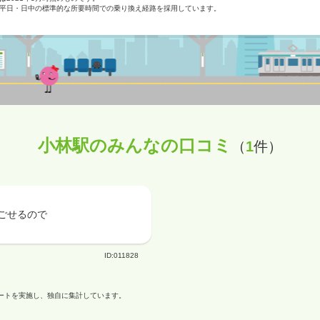
平日・日中の標準的な所要時間での乗り換え経路を採用しています。
小林駅のみんなの口コミ
（
1
件）
ごせるので
ID:011828
ケートを実施し、独自に集計しています。