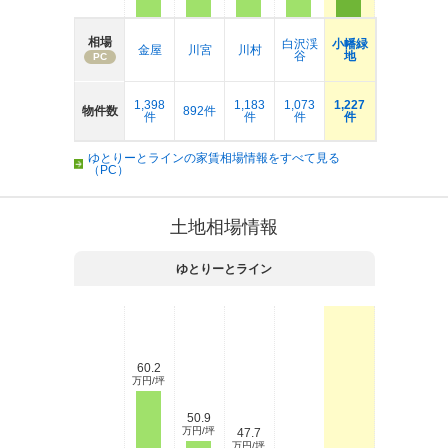
相場
白沢渓
小幡緑
金屋
川宮
川村
谷
地
PC
1,398
1,183
1,073
1,227
物件数
892件
件
件
件
件
ゆとりーとラインの家賃相場情報をすべて見る
（PC）
土地相場情報
ゆとりーとライン
60.2
万円/坪
50.9
万円/坪
47.7
万円/坪