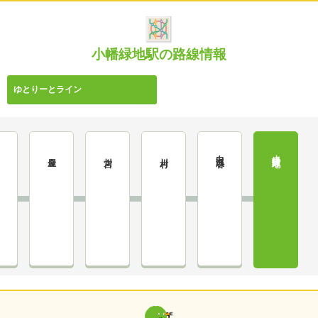
小幡緑地駅の路線情報
ゆとりーとライン
白沢渓谷
小幡緑地
山
金屋
川宮
川村