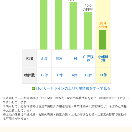
40.0
万円/坪
28.4
万円/坪
白沢渓
小幡緑
相場
金屋
川宮
川村
谷
地
物件数
12件
10件
14件
19件
31件
ゆとりーとラインの土地相場情報をすべて見る
※表示している相場価格は「SUUMO」の過去・現在の掲載情報を元に、独自のロジックによっ
て算出しています。
※表示している相場価格は住居専用以外の用途地域（商業地域や工業地域など）も含めた情報
を元に算出しています。
※土地の価格は用途地域・古家の有無・前道の幅・土地の形状など様々な要素の影響で変動す
る可能性があります。