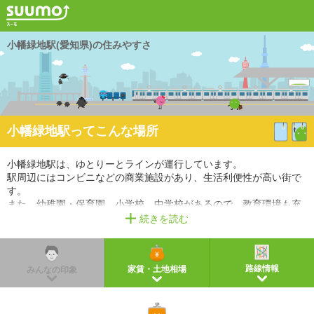
小幡緑地駅(愛知県)の住みやすさ
小幡緑地駅ってこんな場所
小幡緑地駅は、ゆとりーとラインが運行しています。
駅周辺にはコンビニなどの商業施設があり、生活利便性が高い街で
す。
また、幼稚園・保育園、小学校、中学校があるので、教育環境も充
実しています。
続きを読む
※掲載しているアクセス情報は2021年3月時点のものです。
※経路情報、所要時間情報は平日・日中の標準的な所要時間での乗り換え経路を採用していま
す。
路線情報
家賃・土地相場
みんなの印象