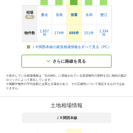
相場
桑名
長島
弥富
永和
蟹江
PC
1,657
1,334
物件数
174件
688件
151件
件
件
ＪＲ関西本線の家賃相場情報をすべて見る（PC）
さらに路線を見る
※表示している相場価格は「SUUMO」に登録されている賃貸物件の賃料を元に独自の集計
ロジックによって算出しています。
※掲載中物件の平均金額とは異なる場合があり、その正確性について保証するものではあ
りません。
土地相場情報
ＪＲ関西本線