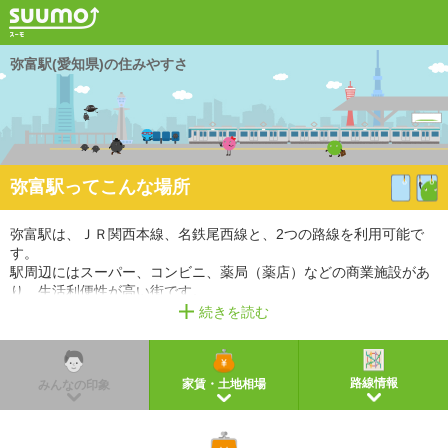
弥富駅(愛知県)の住みやすさ
弥富駅ってこんな場所
弥富駅は、ＪＲ関西本線、名鉄尾西線と、2つの路線を利用可能で
す。
駅周辺にはスーパー、コンビニ、薬局（薬店）などの商業施設があ
り、生活利便性が高い街です。
また、小学校があるので、教育環境も充実しています。
続きを読む
※掲載しているアクセス情報は2021年3月時点のものです。
※経路情報、所要時間情報は平日・日中の標準的な所要時間での乗り換え経路を採用していま
す。
路線情報
家賃・土地相場
みんなの印象