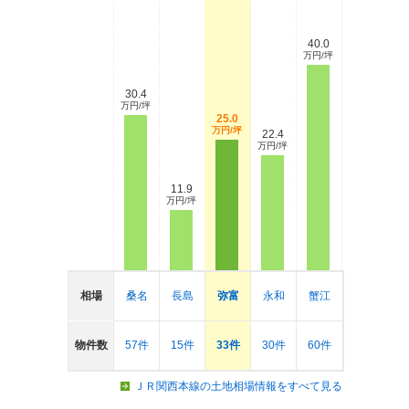
40.0
万円/坪
30.4
万円/坪
25.0
万円/坪
22.4
万円/坪
11.9
万円/坪
相場
桑名
長島
弥富
永和
蟹江
物件数
57件
15件
33件
30件
60件
ＪＲ関西本線の土地相場情報をすべて見る