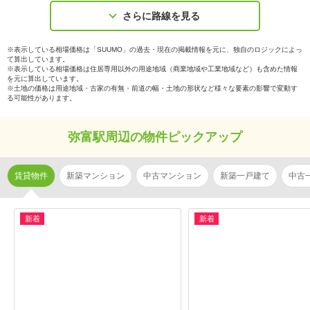
さらに路線を見る
※表示している相場価格は「SUUMO」の過去・現在の掲載情報を元に、独自のロジックによっ
て算出しています。
※表示している相場価格は住居専用以外の用途地域（商業地域や工業地域など）も含めた情報
を元に算出しています。
※土地の価格は用途地域・古家の有無・前道の幅・土地の形状など様々な要素の影響で変動す
る可能性があります。
弥富駅周辺の物件ピックアップ
賃貸物件
新築マンション
中古マンション
新築一戸建て
中古
新着
新着