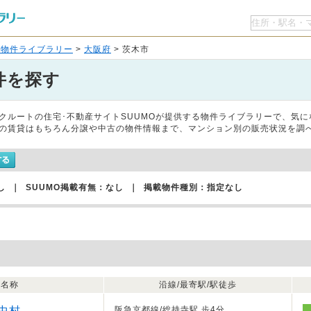
O物件ライブラリー
>
大阪府
> 茨木市
件を探す
クルートの住宅･不動産サイトSUUMOが提供する物件ライブラリーで、気
の賃貸はもちろん分譲や中古の物件情報まで、マンション別の販売状況を調
し ｜ SUUMO掲載有無：なし ｜ 掲載物件種別：指定なし
名称
沿線/最寄駅/駅徒歩
中村
阪急京都線/総持寺駅 歩4分