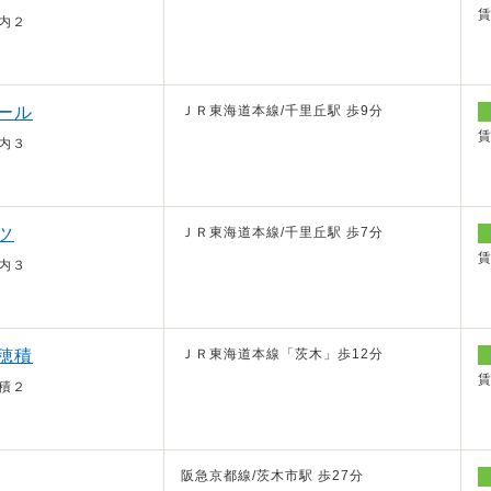
内２
ール
ＪＲ東海道本線/千里丘駅 歩9分
内３
ツ
ＪＲ東海道本線/千里丘駅 歩7分
内３
穂積
ＪＲ東海道本線「茨木」歩12分
積２
阪急京都線/茨木市駅 歩27分