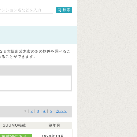
検索
になる大阪府茨木市のあの物件を調べるこ
べることができます。
|
|
|
|
|
1
2
3
4
5
次へ＞
SUUMO掲載
築年月
掲載物件あり
1990年10月