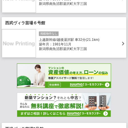
新潟県南魚沼郡湯沢町大字三国
西武ヴィラ苗場６号館
掲載物件なし
上越新幹線/越後湯沢駅 車32分(21.1km)
築年月：1981年11月
新潟県南魚沼郡湯沢町大字三国