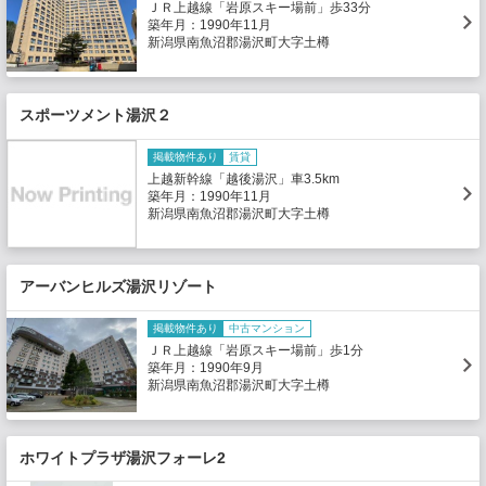
ＪＲ上越線「岩原スキー場前」歩33分
築年月：1990年11月
新潟県南魚沼郡湯沢町大字土樽
スポーツメント湯沢２
掲載物件あり
賃貸
上越新幹線「越後湯沢」車3.5km
築年月：1990年11月
新潟県南魚沼郡湯沢町大字土樽
アーバンヒルズ湯沢リゾート
掲載物件あり
中古マンション
ＪＲ上越線「岩原スキー場前」歩1分
築年月：1990年9月
新潟県南魚沼郡湯沢町大字土樽
ホワイトプラザ湯沢フォーレ2