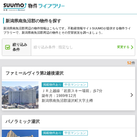
新潟県南魚沼郡の物件を探す
新潟県南魚沼郡周辺の物件情報はこちらです。不動産情報サイトSUUMOが提供する物件ライ
ブラリーで、新潟県南魚沼郡周辺の物件とその空室状況を調べましょう。
絞り込み
絞り込み条件 : 指定なし
変更する
条件
52
件
ファミールヴィラ第2越後湯沢
掲載物件あり
中古マンション
ＪＲ上越線「岩原スキー場前」歩7分
築年月：1989年12月
新潟県南魚沼郡湯沢町大字土樽
パノラミック湯沢
掲載物件あり
中古マンション