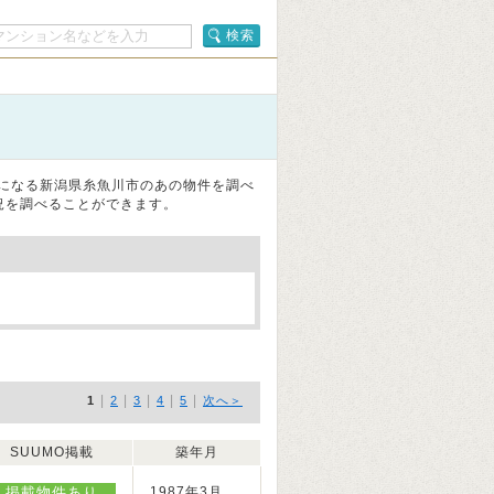
検索
気になる新潟県糸魚川市のあの物件を調べ
況を調べることができます。
|
|
|
|
|
1
2
3
4
5
次へ＞
SUUMO掲載
築年月
掲載物件あり
1987年3月