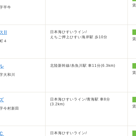
字平牛
II
日本海ひすいライン/
えちご押上ひすい海岸駅 歩10分
町４
ル
北陸新幹線/糸魚川駅 車11分(6.3km)
字大和川
ズ
日本海ひすいライン/青海駅 車8分
(3.2km)
字今村新田
Ｃ
日本海ひすいライン/