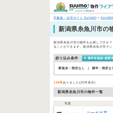
不動産・住宅サイト SUUMO
>
SUUM
新潟県糸魚川市の
新潟県糸魚川市の物件をお探しですか？
ることができます。新潟県糸魚川市マン
絞り込み条件
駅徒歩：指定なし ｜ 築年：指定な
136件
ありました(20件表示)
新潟県糸魚川市の物件一覧
写真
コーポ大貫