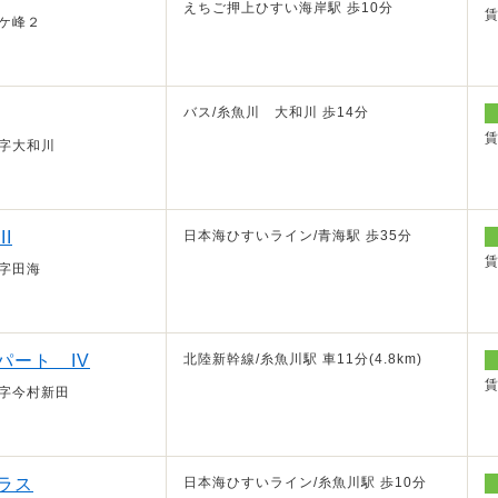
えちご押上ひすい海岸駅 歩10分
ケ峰２
バス/糸魚川 大和川 歩14分
字大和川
I
日本海ひすいライン/青海駅 歩35分
字田海
パート IV
北陸新幹線/糸魚川駅 車11分(4.8km)
字今村新田
ラス
日本海ひすいライン/糸魚川駅 歩10分