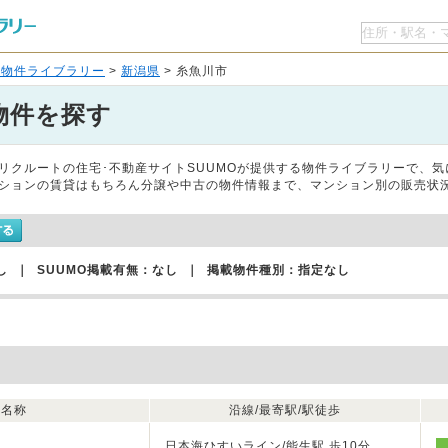
O物件ライブラリー
>
新潟県
> 糸魚川市
物件を探す
リクルートの住宅･不動産サイトSUUMOが提供する物件ライブラリーで、
ションの賃貸はもちろん分譲や中古の物件情報まで、マンション別の販売状
し ｜ SUUMO掲載有無：なし ｜ 掲載物件種別：指定なし
名称
沿線/最寄駅/駅徒歩
日本海ひすいライン/能生駅 歩10分