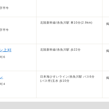
字平牛
北陸新幹線/糸魚川駅 車10分(2.9km)
字平牛
ン上刈
北陸新幹線/糸魚川駅 歩22分
刈６
レ
日本海ひすいライン/糸魚川駅 バス6分
(バス停)玉水 歩10分
刈４