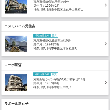
東急東横線/新丸子駅 歩6分
築年月：1966年1月
神奈川県川崎市中原区上丸子山王町１
コスモハイム元住吉
掲載物件あり
賃貸
東急東横線/元住吉駅 歩10分
築年月：1994年3月
神奈川県川崎市中原区木月祗園町
コーポ笹森
掲載物件あり
賃貸
湘南新宿ライン宇須/武蔵小杉駅 歩14分
築年月：1987年6月
神奈川県川崎市中原区中丸子
ラポール新丸子