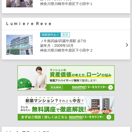
神奈川県川崎市中原区下小田中１
Ｌｕｍｉｅｒｅ Ｒｅｖｅ
掲載物件あり
賃貸
ＪＲ南武線/武蔵中原駅 歩7分
築年月：2009年10月
神奈川県川崎市中原区下小田中２