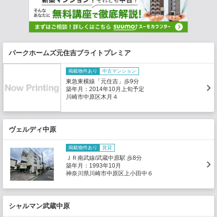
パークホームズ元住吉ブライトプレミア
掲載物件あり
中古マンション
東急東横線「元住吉」歩9分
築年月：2014年10月上旬予定
川崎市中原区木月４
ヴェルディ中原
掲載物件あり
賃貸
ＪＲ南武線/武蔵中原駅 歩8分
築年月：1993年10月
神奈川県川崎市中原区上小田中６
シャルマン武蔵中原