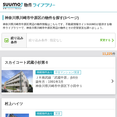
神奈川県川崎市中原区の物件を探す(3ページ)
神奈川県川崎市中原区周辺の物件情報はこちらです。不動産情報サイトSUUMOが提供する物
件ライブラリーで、神奈川県川崎市中原区周辺の物件とその空室状況を調べましょう。
絞り込み
絞り込み条件 : 指定なし
変更する
条件
11,225
件
スカイコート武蔵小杉第６
掲載物件あり
中古マンション/賃貸
ＪＲ南武線「武蔵中原」歩6分
築年月：1991年3月
神奈川県川崎市中原区下小田中１
村上ハイツ
掲載物件あり
賃貸