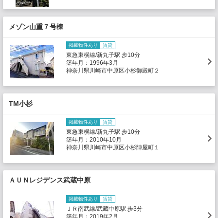
メゾン山重７号棟
掲載物件あり
賃貸
東急東横線/新丸子駅 歩10分
築年月：1996年3月
神奈川県川崎市中原区小杉御殿町２
TM小杉
掲載物件あり
賃貸
東急東横線/新丸子駅 歩10分
築年月：2010年10月
神奈川県川崎市中原区小杉陣屋町１
ＡＵＮレジデンス武蔵中原
掲載物件あり
賃貸
ＪＲ南武線/武蔵中原駅 歩3分
築年月：2019年2月