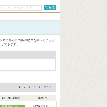
検索
なる東京都港区のあの物件を調べることが
とができます。
|
|
|
|
|
1
2
3
4
5
次へ＞
SUUMO掲載
築年月
掲載物件あり
1979年3月