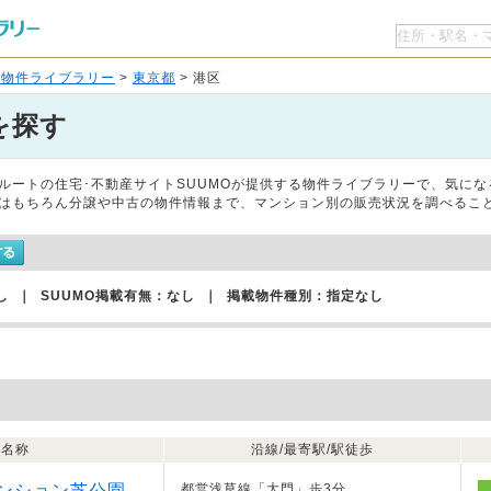
O物件ライブラリー
>
東京都
> 港区
を探す
ルートの住宅･不動産サイトSUUMOが提供する物件ライブラリーで、気に
はもちろん分譲や中古の物件情報まで、マンション別の販売状況を調べるこ
し ｜ SUUMO掲載有無：なし ｜ 掲載物件種別：指定なし
名称
沿線/最寄駅/駅徒歩
ンション芝公園
都営浅草線「大門」歩3分