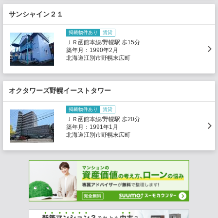
サンシャイン２１
掲載物件あり
賃貸
ＪＲ函館本線/野幌駅 歩15分
築年月：1990年2月
北海道江別市野幌末広町
オクタワーズ野幌イーストタワー
掲載物件あり
賃貸
ＪＲ函館本線/野幌駅 歩20分
築年月：1991年1月
北海道江別市野幌末広町