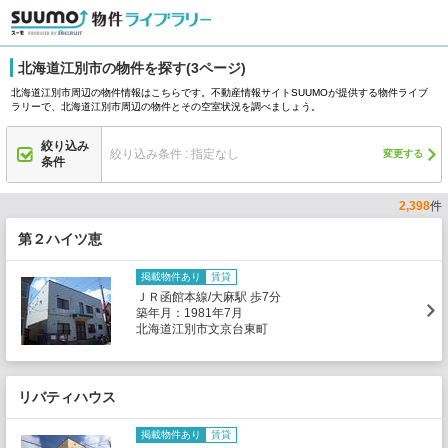
北海道江別市の物件を探す(3ページ)
北海道江別市周辺の物件情報はこちらです。不動産情報サイトSUUMOが提供する物件ライブ
ラリーで、北海道江別市周辺の物件とその空室状況を調べましょう。
絞り込み
絞り込み条件 : 指定なし
変更する
条件
2,398
件
第２ハイツ恵
掲載物件あり
賃貸
ＪＲ函館本線/大麻駅 歩7分
築年月：1981年7月
北海道江別市文京台東町
リバティハウス
掲載物件あり
賃貸