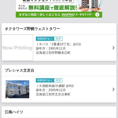
オクタワーズ野幌ウェストタワー
掲載物件あり
賃貸
ＪＲバス「2番通10丁目」歩2分
築年月：1991年11月
北海道江別市野幌末広町
プレシャス文京台
掲載物件あり
賃貸
ＪＲ函館本線/大麻駅 歩9分
築年月：2005年12月
北海道江別市文京台東町
江南ハイツ