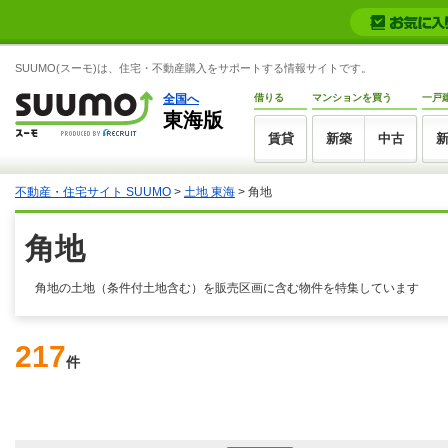
SUUMO(スーモ)は、住宅・不動産購入をサポートする情報サイトです。
全国へ
借りる
マンションを買う
一戸
東海版
賃貸
新築
中古
不動産・住宅サイト SUUMO
>
土地 東海
> 角地
角地
角地の土地（条件付土地含む）を販売区画に含む物件を特集しています
217
件