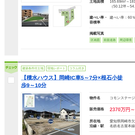
土地面積
165.69m
2
～181
（50.12坪～54
建ぺい率・
建ぺい率：60％
容積率
掲載写真
区画図
前面道路
周辺環境
建築条件付土地
現地レポート
コラム付き
【積水ハウス】岡崎IC車5～7分×根石小徒
歩9～10分
物件名
コモンステージ
販売価格
2370万円～
所在地
愛知県岡崎市欠
沿線・駅
名鉄名古屋本線