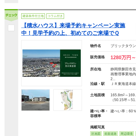
建築条件付土地
コラム付き
【積水ハウス】来場予約キャンペーン実施
中！見学予約の上、初めてのご来場でＱ
物件名
ブリックタウン
販売価格
1280万円～
所在地
静岡県磐田市見
画整理事業地内
2...
沿線・駅
ＪＲ東海道本線
土地面積
165.8m
2
～169
（50.15坪～51
建ぺい率・
建ぺい率：60％、
容積率
掲載写真
区画図
前面道路
周辺環境