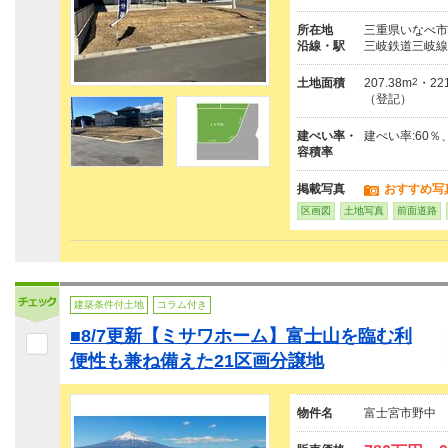
所在地
三重県いなべ市
沿線・駅
三岐鉄道三岐線「
土地面積
207.38m
2
・221
（登記）
建ぺい率・
建ぺい率:60％
容積率
掲載写真
おすすめ写
区画図
土地写真
前面道路
建築条件付土地
コラム付き
■8/7更新【ミサワホーム】富士山を臨む利
便性も兼ね備えた21区画分譲地
物件名
富士宮市野中