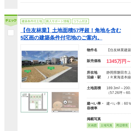
建築条件付土地
購入サポート情報
コラム付き
【住友林業】土地面積57坪超！角地を含む
5区画の建築条件付宅地のご案内。
物件名
【住友林業建築
販売価格
1345万円～
所在地
静岡県磐田市上
沿線・駅
ＪＲ東海道本線「
土地面積
189.3m
2
～200
（57.26坪～60
建ぺい率・
建ペい率：60
容積率
掲載写真
区画図
土地写真
周辺環境