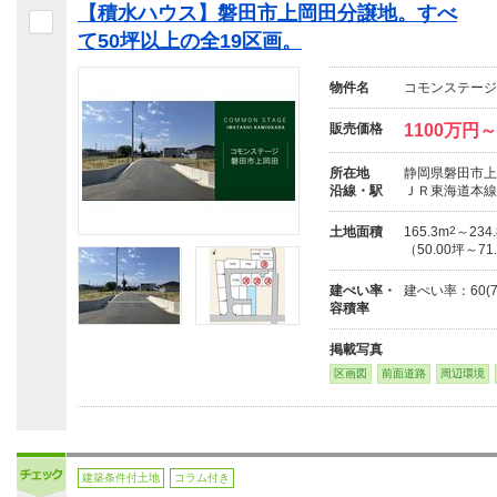
【積水ハウス】磐田市上岡田分譲地。すべ
て50坪以上の全19区画。
物件名
コモンステージ
販売価格
1100万円～
所在地
静岡県磐田市上
沿線・駅
ＪＲ東海道本線
土地面積
165.3m
2
～234
（50.00坪～71
建ぺい率・
建ぺい率：60(7
容積率
掲載写真
区画図
前面道路
周辺環境
建築条件付土地
コラム付き