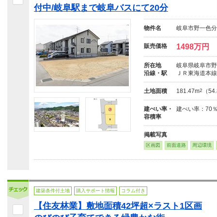
付中/岐阜駅まで岐阜バスにて20分
物件名
岐阜市野一色分
販売価格
1498万円
所在地
岐阜県岐阜市野
沿線・駅
ＪＲ東海道本線
土地面積
181.47m
2
（54
建ぺい率・
建ぺい率：70％
容積率
掲載写真
区画図
前面道路
周辺環境
建築条件付土地
購入サポート情報
コラム付き
【住友林業】敷地面積42坪超×ラスト1区画