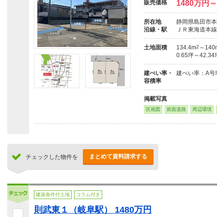
販売価格
1480万円～
所在地
静岡県島田市本
沿線・駅
ＪＲ東海道本線
土地面積
134.4m
2
～140
0.65坪～42.3
建ぺい率・
建ぺい率：A号地：
容積率
掲載写真
区画図
前面道路
周辺環境
まとめて資料請求する
チェックした物件を
建築条件付土地
コラム付き
則武東１（岐阜駅） 1480万円