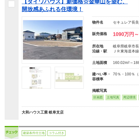
【ダイワハウス】新価格☆金華山を望む、
開放感あふれる住環境！
物件名
セキュレア長良
販売価格
1090万円～
所在地
岐阜県岐阜市長
沿線・駅
ＪＲ東海道本線
土地面積
160.02m
2
～188
建ぺい率・
70％・100％（
容積率
掲載写真
区画図
土地写真
周辺環境
大和ハウス工業 岐阜支店
建築条件付土地
コラム付き