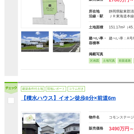
所在地
静岡県駿東郡清
沿線・駅
ＪＲ東海道本線
土地面積
151.17m
2
（45
建ぺい率・
建ぺい率：A号地：
容積率
掲載写真
区画図
土地写真
前面道路
建築条件付土地
現地レポート
コラム付き
【積水ハウス】イオン徒歩8分×前道6m
物件名
コモンステージ
販売価格
3490万円～