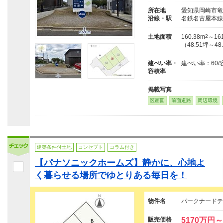
所在地
愛知県岡崎市竜
沿線・駅
名鉄名古屋本線
土地面積
160.38m
2
～161
（48.51坪～48
建ぺい率・
建ぺい率：60/
容積率
掲載写真
区画図
前面道路
周辺環境
建築条件付土地
コンセプト
コラム付き
【パナソニックホームズ】静かに、心地よ
く暮らせる場所でゆとりある毎日を！
物件名
パークナードテ
販売価格
5170万円～