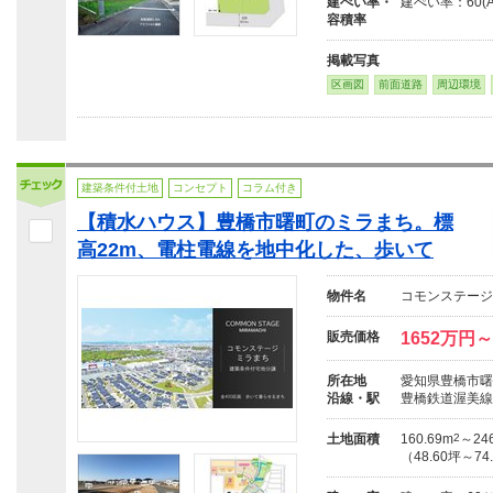
建ぺい率・
建ぺい率：60(A号
容積率
掲載写真
区画図
前面道路
周辺環境
建築条件付土地
コンセプト
コラム付き
【積水ハウス】豊橋市曙町のミラまち。標
高22m、電柱電線を地中化した、歩いて
物件名
コモンステージ
販売価格
1652万円～
所在地
愛知県豊橋市曙町
沿線・駅
豊橋鉄道渥美線
土地面積
160.69m
2
～246
（48.60坪～74