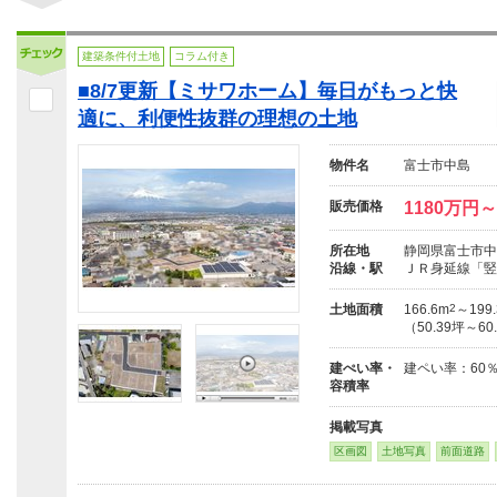
建築条件付土地
コラム付き
■8/7更新【ミサワホーム】毎日がもっと快
適に、利便性抜群の理想の土地
物件名
富士市中島
販売価格
1180万円～
所在地
静岡県富士市中
沿線・駅
ＪＲ身延線「竪
土地面積
166.6m
2
～199
（50.39坪～60
建ぺい率・
建ペい率：60
容積率
掲載写真
区画図
土地写真
前面道路