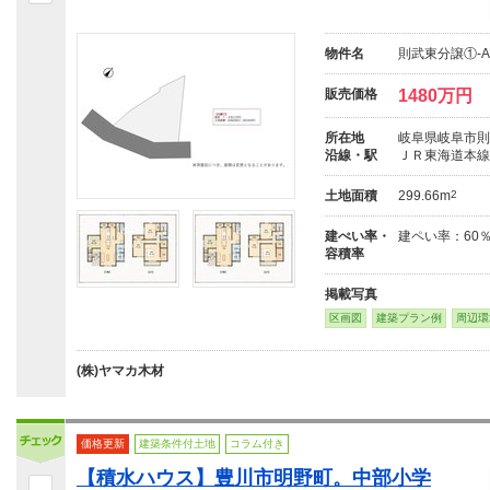
物件名
則武東分譲①-A
販売価格
1480万円
所在地
岐阜県岐阜市則
沿線・駅
ＪＲ東海道本線
土地面積
299.66m
2
建ぺい率・
建ペい率：60
容積率
掲載写真
区画図
建築プラン例
周辺環
(株)ヤマカ木材
価格更新
建築条件付土地
コラム付き
【積水ハウス】豊川市明野町。中部小学