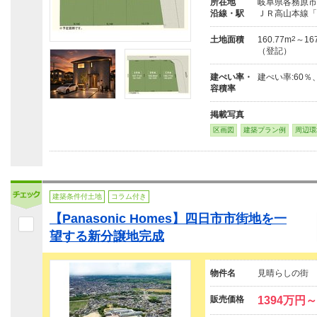
所在地
岐阜県各務原市
沿線・駅
ＪＲ高山本線「
土地面積
160.77m
2
～167
（登記）
建ぺい率・
建ぺい率:60％
容積率
掲載写真
区画図
建築プラン例
周辺環
建築条件付土地
コラム付き
【Panasonic Homes】四日市市街地を一
望する新分譲地完成
物件名
見晴らしの街 
販売価格
1394万円～