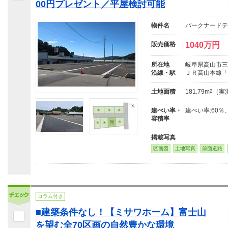
00円プレゼント／平屋検討可能
物件名
パークナードテ
販売価格
1040万円
所在地
岐阜県高山市三
沿線・駅
ＪＲ高山本線「高
土地面積
181.79m
2
（実
建ぺい率・
建ぺい率:60％
容積率
掲載写真
区画図
土地写真
前面道路
コラム付き
■建築条件なし！【ミサワホーム】富士山
を望む全70区画の自然豊かな環境