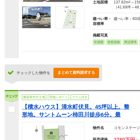
土地面積
137.82m
2
～158
（41.69坪～48
建ぺい率・
建ぺい率：60/
容積率
掲載写真
区画図
前面道路
周辺環境
まとめて資料請求する
チェックした物件を
建築条件付土地
現地レポート
コラム付き
【積水ハウス】清水町伏見。45坪以上。整
形地。サントムーン柿田川徒歩6分。最
物件名
コモンステージ
販売価格
2780万円～