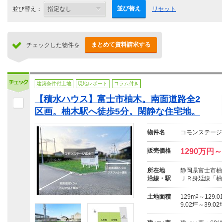
並び替え
並び替え：
リセット
まとめて資料請求する
チェックした物件を
建築条件付土地
現地レポート
コラム付き
【積水ハウス】富士市柚木。南面道路全2
区画。柚木駅へ徒歩5分。閑静な住宅地。
物件名
コモンステージ
販売価格
1290万円～
所在地
静岡県富士市柚
沿線・駅
ＪＲ身延線「柚
土地面積
129m
2
～129.0
9.02坪～39.0