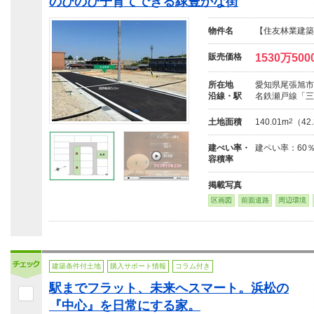
のびのび子育てできる緑豊かな街
物件名
【住友林業建築
販売価格
1530万500
所在地
愛知県尾張旭市
沿線・駅
名鉄瀬戸線「三
土地面積
140.01m
2
（42
建ぺい率・
建ペい率：60
容積率
掲載写真
区画図
前面道路
周辺環境
建築条件付土地
購入サポート情報
コラム付き
駅までフラット、未来へスマート。浜松の
『中心』を日常にする家。