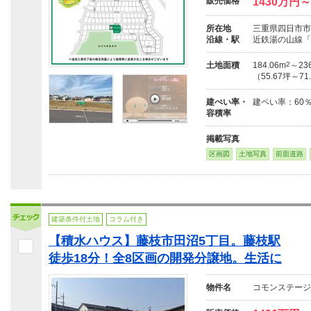
販売価格
1430万円～
所在地
三重県四日市市尾
沿線・駅
近鉄湯の山線「伊
土地面積
184.06m
2
～236
（55.67坪～71
建ぺい率・
建ペい率：60
容積率
掲載写真
区画図
土地写真
前面道路
建築条件付土地
コラム付き
【積水ハウス】藤枝市田沼5丁目。藤枝駅
徒歩18分！全8区画の開発分譲地。生活に
物件名
コモンステージ