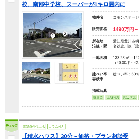
校、南部中学校、スーパーが1キロ圏内に
物件名
コモンステージ
販売価格
1490万円～
所在地
愛知県豊川市明野
沿線・駅
名鉄豊川線「諏
土地面積
133.23m
2
～140
（40.30坪～42
建ぺい率・
建ぺい率：60％
容積率
掲載写真
区画図
土地写真
周辺環境
建築条件付土地
コラム付き
【積水ハウス】30分～価格・プラン相談受