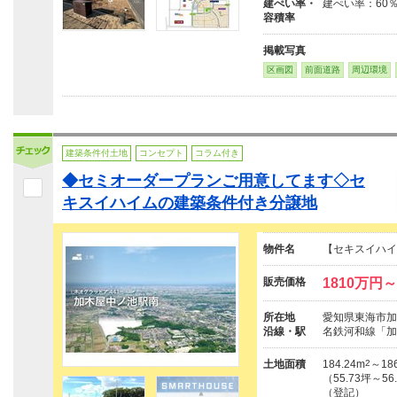
建ぺい率・
建ぺい率：60％
容積率
掲載写真
区画図
前面道路
周辺環境
建築条件付土地
コンセプト
コラム付き
◆セミオーダープランご用意してます◇セ
キスイハイムの建築条件付き分譲地
物件名
【セキスイハイ
販売価格
1810万円～
所在地
愛知県東海市加
沿線・駅
名鉄河和線「加
土地面積
184.24m
2
～186
（55.73坪～56
（登記）