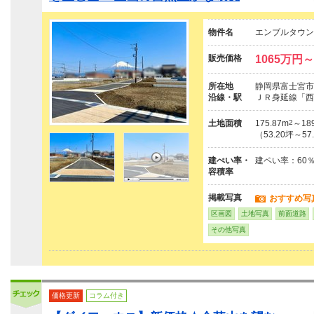
物件名
エンブルタウン
販売価格
1065万円～
所在地
静岡県富士宮市
沿線・駅
ＪＲ身延線「西
土地面積
175.87m
2
～189
（53.20坪～57
建ぺい率・
建ペい率：60
容積率
掲載写真
おすすめ写
区画図
土地写真
前面道路
その他写真
価格更新
コラム付き