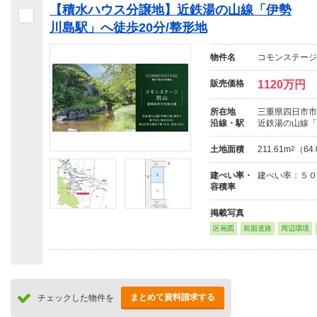
【積水ハウス分譲地】近鉄湯の山線「伊勢
川島駅」へ徒歩20分/整形地
物件名
コモンステージ
販売価格
1120万円
所在地
三重県四日市市別
沿線・駅
近鉄湯の山線「
土地面積
211.61m
2
（64
建ぺい率・
建ぺい率：５０
容積率
掲載写真
区画図
前面道路
周辺環境
まとめて資料請求する
チェックした物件を