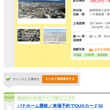
販売価格
780万円～
所在地
静岡県富士宮市
沿線・駅
ＪＲ身延線「富
土地面積
167.34m
2
～206
（50.62坪～62
建ぺい率・
建ペい率：60％
容積率
掲載写真
おすすめ写
区画図
土地写真
前面道路
まとめて資料請求する
チェックした物件を
建築条件付土地
購入サポート情報
コラム付き
パナホーム愛岐／来場予約でQUOカード30