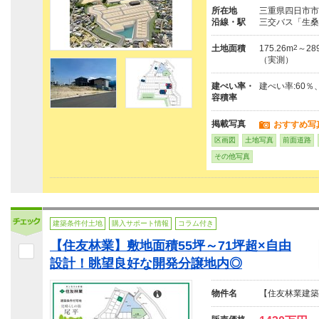
所在地
三重県四日市市尾平
沿線・駅
三交バス「生桑
土地面積
175.26m
2
～289
（実測）
建ぺい率・
建ぺい率:60％
容積率
掲載写真
おすすめ写
区画図
土地写真
前面道路
その他写真
建築条件付土地
購入サポート情報
コラム付き
【住友林業】敷地面積55坪～71坪超×自由
設計！眺望良好な開発分譲地内◎
物件名
【住友林業建築