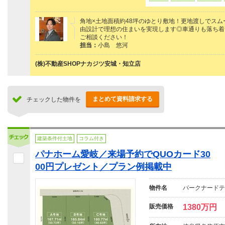
角地×土地面積約48坪のゆとり敷地！更地渡しでスム
由設計で理想の住まいを実現します◎車通りも落ち着
ご相談ください！
担当：
小島 悠河
(株)不動産SHOPナカジツ安城・知立店
まとめて資料請求する
チェックした物件を
建築条件付土地
コラム付き
パナホーム愛岐／来場予約でQUOカード30
00円プレゼント／プラン例掲載中
物件名
パークナードテ
販売価格
1380万円