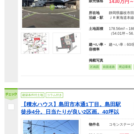
販売価格
1430万円～
所在地
静岡県藤枝市田沼
沿線・駅
ＪＲ東海道本線
土地面積
178.56m
2
～186
（54.01坪～56
建ぺい率・
建ぺい率：60/
容積率
掲載写真
区画図
前面道路
周辺環境
建築条件付土地
コラム付き
【積水ハウス】島田市本通1丁目。島田駅
徒歩4分。日当たりが良い2区画。40坪以
物件名
コモンステージ