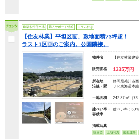
建築条件付土地
購入サポート情報
コラム付き
【住友林業】平坦区画、敷地面積73坪超！
ラスト1区画のご案内。公園隣接。
物件名
【住友林業建築
販売価格
1335万円
所在地
静岡県菊川市西方
沿線・駅
ＪＲ東海道本線
土地面積
242.87m
2
（73
建ぺい率・
建ペい率：60
容積率
掲載写真
区画図
土地写真
前面道路