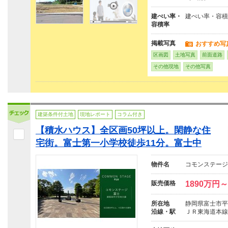
建ぺい率・
建ぺい率・容積
容積率
掲載写真
おすすめ写
区画図
土地写真
前面道路
その他現地
その他写真
建築条件付土地
現地レポート
コラム付き
【積水ハウス】全区画50坪以上。閑静な住
宅街。富士第一小学校徒歩11分。富士中
物件名
コモンステージ
販売価格
1890万円～
所在地
静岡県富士市平
沿線・駅
ＪＲ東海道本線