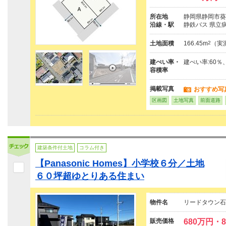
所在地
静岡県静岡市葵区
沿線・駅
静鉄バス 県立
土地面積
166.45m
2
（実
建ぺい率・
建ぺい率:60％
容積率
掲載写真
おすすめ写
区画図
土地写真
前面道路
建築条件付土地
コラム付き
【Panasonic Homes】小学校６分／土地
６０坪超ゆとりある住まい
物件名
リードタウン石
販売価格
680万円・