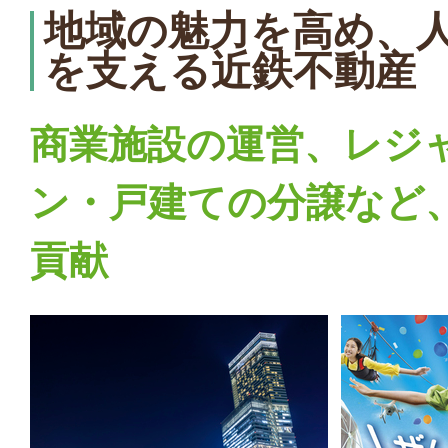
地域の魅力を高め、
を支える近鉄不動産
商業施設の運営、レジ
ン・戸建ての分譲など
貢献