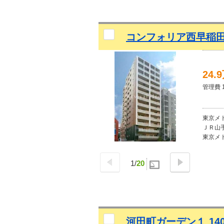
コンフォリア西早稲
24.
管理費 1
東京メ
ＪＲ山手
東京メト
1
/
20
河田町ガーデン１ 14