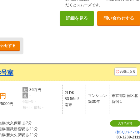
だくとスムーズです。
詳細を見る
問い合わせする
合わせする
3号室
お気に入り
36万円
敷
2LDK
万円
-
マンション
東京都新宿区北
礼
83.56m
2
保証金 -
築30年
新宿１
5000円
南東
敷引・償却 -
線/大久保駅 歩7分
見学予約可
線/西武新宿駅 歩11分
(株)リバイバ
線/新大久保駅 歩11分
03-3239-211