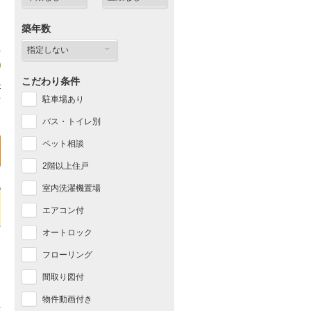
築年数
こだわり条件
ル
1
駐車場あり
バス・トイレ別
ペット相談
2階以上住戸
室内洗濯機置場
エアコン付
オートロック
フローリング
間取り図付
物件動画付き