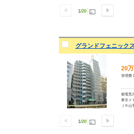
1
/
20
グランドフェニック
20
管理費 1
都電荒川
東京メ
ＪＲ山手
1
/
20