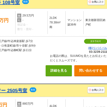
108号室
動画
お気に入り
29.5万円
敷
2LDK
5万円
-
マンション
東京都新宿区納
礼
78.38m
2
保証金 -
築36年
戸町
南
敷引・償却 -
戸線/牛込神楽坂駅 歩7分
見学予約可
ロ有楽町線/市ケ谷駅 歩9分
(株)リバイバ
戸線/牛込柳町駅 歩11分
03-3239-211
お電話の際は、SUUMOを見たとお伝えいた
だくとスムーズです。
詳細を見る
問い合わせする
 2505号室
動画
お気に入り
880万円
0万円
敷
4LDK