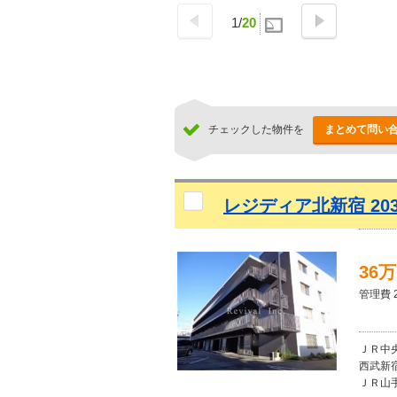
1
/
20
チェックした物件を
まとめて問い
レジディア北新宿 20
36
管理費 2
ＪＲ中央
西武新宿
ＪＲ山手