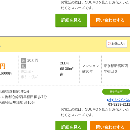
お電話の際は、SUUMOを見たとお伝えいた
だくとスムーズです。
詳細を見る
問い合わせする
ス
お気に入り
20万円
敷
2LDK
万円
-
マンション
東京都新宿区西
礼
68.38m
2
保証金 -
築30年
早稲田３
6000円
南
敷引・償却 -
線/面影橋駅 歩1分
見学予約可
トロ副都心線/西早稲田駅 歩7分
(株)リバイバ
線/高田馬場駅 歩10分
03-3239-211
お電話の際は、SUUMOを見たとお伝えいた
だくとスムーズです。
詳細を見る
問い合わせする