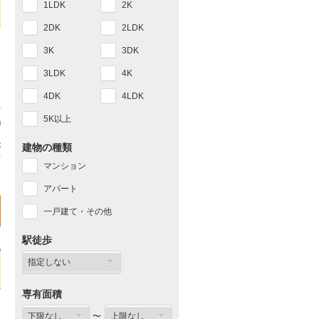
1LDK
2K
2DK
2LDK
3K
3DK
3LDK
4K
4DK
4LDK
5K以上
ル
建物の種類
1
マンション
アパート
一戸建て・その他
駅徒歩
専有面積
〜