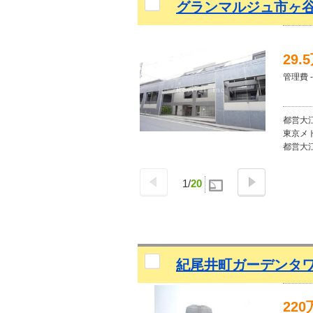
グランマルジュ市ヶ谷 
29.
管理費 -
都営大江
東京メト
都営大江
1
/
20
紀尾井町ガーデンタワー
22