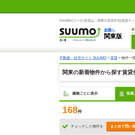
SUUMO(スーモ)賃貸は、関東の賃貸住宅[賃貸
全国へ
借
関東版
不動産・住宅サイト SUUMO
>
賃貸
> 物件一
関東の新着物件から探す賃貸
建物ごとに表示
部屋
168
件
チェックした物件を
まとめて問い