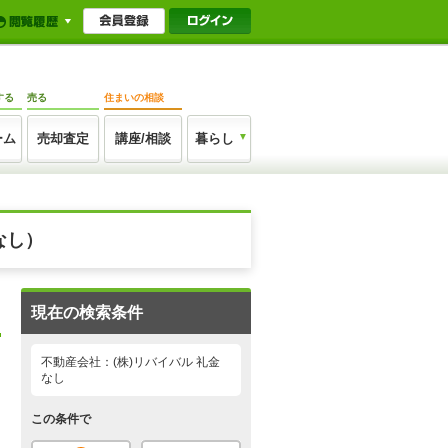
する
売る
住まいの相談
ーム
売却査定
講座/相談
暮らし
なし）
現在の検索条件
不動産会社：(株)リバイバル 礼金
なし
この条件で