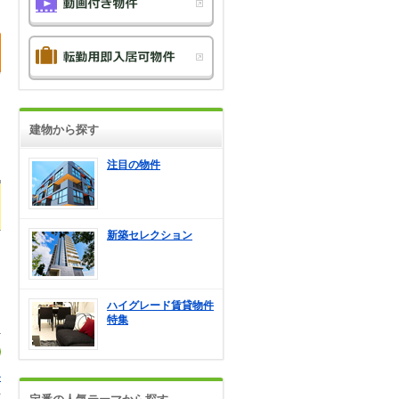
建物から探す
注目の物件
新築セレクション
ハイグレード賃貸物件
特集
ル
1