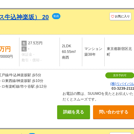
ス牛込神楽坂） 20
動画
お気に入り
27.5万円
敷
2LDK
5万円
-
マンション
東京都新宿区北
礼
60.55m
2
保証金 -
築38年
町
0000円
南西
敷引・償却 -
戸線/牛込神楽坂駅 歩5分
見学予約可
ロ東西線/神楽坂駅 歩10分
(株)リバイバ
ロ有楽町線/市ケ谷駅 歩12分
03-3239-211
お電話の際は、SUUMOを見たとお伝えいた
だくとスムーズです。
詳細を見る
問い合わせする