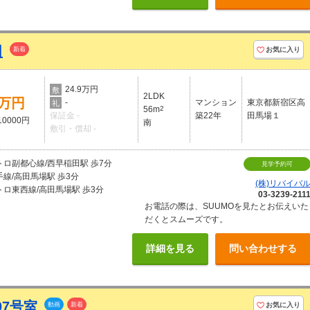
田
新着
お気に入り
24.9万円
敷
2LDK
9万円
-
マンション
東京都新宿区高
礼
56m
2
保証金 -
築22年
田馬場１
0000円
南
敷引・償却 -
トロ副都心線/西早稲田駅 歩7分
見学予約可
線/高田馬場駅 歩3分
(株)リバイバ
ロ東西線/高田馬場駅 歩3分
03-3239-211
お電話の際は、SUUMOを見たとお伝えいた
だくとスムーズです。
詳細を見る
問い合わせする
07号室
動画
新着
お気に入り