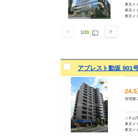
東京メト
東京メト
東京メト
1
/
20
アブレスト動坂 901
24.
管理費 2
ＪＲ山手
東京メト
東京メト