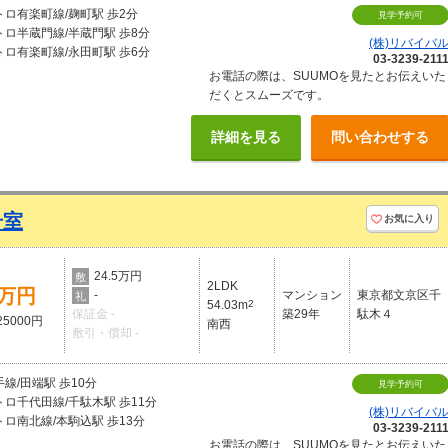
ロ有楽町線/麹町駅 歩2分
見学予約可
ロ半蔵門線/半蔵門駅 歩8分
(株)リバイバ
ロ有楽町線/永田町駅 歩6分
03-3239-211
お電話の際は、SUUMOを見たとお伝えいた
だくとスムーズです。
詳細を見る
問い合わせする
号室
お気に入り
24.5万円
敷
2LDK
5万円
-
マンション
東京都文京区千
礼
54.03m
2
保証金 -
築29年
駄木４
5000円
南西
敷引・償却 -
線/田端駅 歩10分
見学予約可
ロ千代田線/千駄木駅 歩11分
(株)リバイバ
ロ南北線/本駒込駅 歩13分
03-3239-211
お電話の際は、SUUMOを見たとお伝えいた