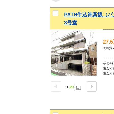
PATH牛込神楽坂（パ
3号室
27.
管理費 2
都営大江
東京メト
東京メト
1
/
20