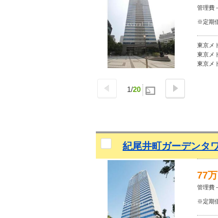
管理費 -
※定期
東京メト
東京メト
東京メト
1
/
20
紀尾井町ガーデンタ
77
管理費 -
※定期