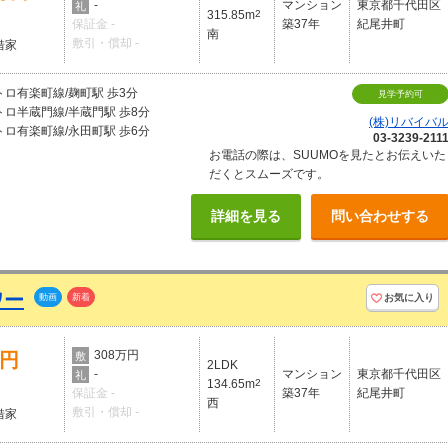
-
マンション
東京都千代田区
礼
315.85m
2
保証金 -
築37年
紀尾井町
南
敷引・償却 -
借家
ロ有楽町線/麹町駅 歩3分
見学予約可
ロ半蔵門線/半蔵門駅 歩8分
(株)リバイバ
ロ有楽町線/永田町駅 歩6分
03-3239-211
お電話の際は、SUUMOを見たとお伝えいた
だくとスムーズです。
詳細を見る
問い合わせする
ワー
動画
新着
お気に入り
308万円
万円
敷
2LDK
-
マンション
東京都千代田区
礼
134.65m
2
保証金 -
築37年
紀尾井町
西
敷引・償却 -
借家