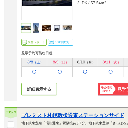
2LDK / 57.54m
2
取材レポート
360°間取り
見学予約可能な日程
8/8
8/9
8/10
8/11
（土）
（日）
（月）
（火）
詳細表示する
見学
その場で
確定！
プレミスト札幌環状通東ステーションサイド