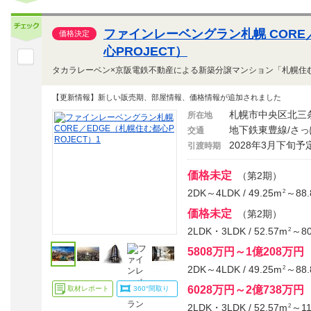
ファインレーベングラン札幌 CORE
価格決定
心PROJECT）
【更新情報】新しい販売期、部屋情報、価格情報が追加されました
札幌市中央区北三
所在地
地下鉄東豊線/さっ
交通
2028年3月下旬予
引渡時期
価格未定
（第2期）
2DK～4LDK / 49.25m
～88.
2
価格未定
（第2期）
2LDK・3LDK / 52.57m
～80
2
5808万円～1億208万円
2DK～4LDK / 49.25m
～88.
2
6028万円～2億738万円
取材レポート
360°間取り
2LDK・3LDK / 52.57m
～11
2