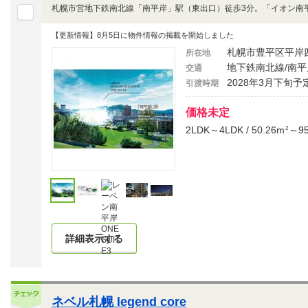
【更新情報】8月5日に物件情報の掲載を開始しました
札幌市豊平区平岸
所在地
地下鉄南北線/南平
交通
2028年3月下旬予
引渡時期
価格未定
2LDK～4LDK / 50.26m
～95
2
詳細表示する
ネベル札幌 legend core