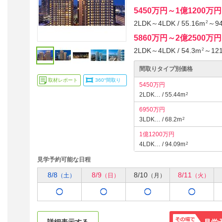
5450万円～1億1200万円
2LDK～4LDK / 55.16m
～94
2
5860万円～2億2500万円
2LDK～4LDK / 54.3m
～121
2
間取りタイプ別価格
取材レポート
360°間取り
5450万円
2LDK… / 55.44m
2
6950万円
3LDK… / 68.2m
2
1億1200万円
4LDK… / 94.09m
2
見学予約可能な日程
8/8
8/9
8/10
8/11
（土）
（日）
（月）
（火）
詳細表示する