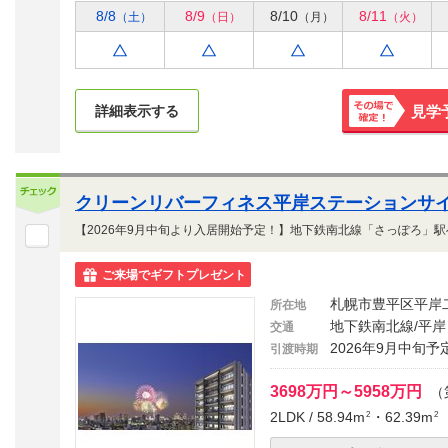
8/8
8/9
8/10
8/11
（土）
（日）
（月）
（火）
詳細表示する
見学
その場で
確定！
クリーンリバーフィネス平岸ステーションサ
ご来場でギフトプレゼント
札幌市豊平区平岸
所在地
地下鉄南北線/平岸
交通
2026年9月中旬予
引渡時期
3698万円～5958万円
（第
2LDK / 58.94m
・62.39m
2
2