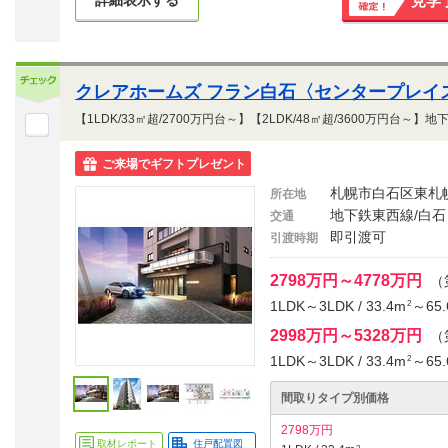
見学
その場で
確定！
クレアホームズ フラン白石〈センタープレイ
ご来場でギフトプレゼント
札幌市白石区東札
所在地
地下鉄東西線/白石
交通
即引渡可
引渡時期
2798万円～4778万円
（
1LDK～3LDK / 33.4m
～65.
2
2998万円～5328万円
（
1LDK～3LDK / 33.4m
～65.
2
間取りタイプ別価格
2798万円
取材レポート
住戸配置図