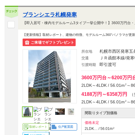
確定！
ブランシエラ札幌発寒
【更新情報】取材レポート、建物の特徴、モデルルーム360°パノラマが更
ご来場でギフトプレゼント
札幌市西区発寒五
所在地
ＪＲ函館本線/発寒
交通
即引渡可
引渡時期
3600万円台～6200万
2LDK～4LDK / 56.01m
～86
2
4188万円～6358万円
（
2LDK～4LDK / 56.01m
～86
2
間取りタイプ別価格
価格未定
取材レポート
住戸配置図
2LDK… / 56.01m
2