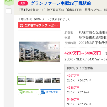
グランファーレ南郷13丁目駅前
更新
【更新情報】取材レポートが更新されました
ご来場でギフトプレゼント
札幌市白石区南郷
所在地
地下鉄東西線/南郷
交通
2027年3月下旬予
引渡時期
4297万円～5496万円
（
2LDK・3LDK / 54.07m
～67
2
間取りタイプ別価格
4297万円
2LDK… / 54.07m
2
4688万円
取材レポート
住戸配置図
2LDK… / 57.2m
2
5496万円
3LDK… / 67.75m
2