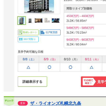
間取りタイプ別価格
4538万円～4838万円
2LDK / 56.85m
2
5498万円～5858万円
取材レポート
住戸配置図
3LDK / 70.23m
2
360°間取り
6438万円～6638万円
3LDK / 80.04m
2
見学予約可能な日程
8/8
8/9
8/10
8/11
（土）
（日）
（月）
（火）
詳細表示する
見学
その場で
確定！
ザ・ライオンズ札幌北九条
更新