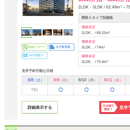
2LDK・3LDK / 62.49m
～75
2
間取りタイプ別価格
価格未定
2LDK… / 69.32m
2
価格未定
取材レポート
住戸配置図
3LDK… / 74m
2
360°間取り
価格未定
3LDK… / 75.9m
2
見学予約可能な日程
8/8
8/9
8/10
8/11
（土）
（日）
（月）
（火）
詳細表示する
見学
その場で
確定！