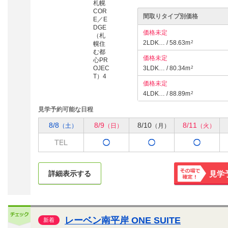
間取りタイプ別価格
価格未定
2LDK… / 58.63m
2
価格未定
3LDK… / 80.34m
2
価格未定
4LDK… / 88.89m
2
見学予約可能な日程
8/8
8/9
8/10
8/11
（土）
（日）
（月）
（火）
詳細表示する
見学
その場で
確定！
レーベン南平岸 ONE SUITE
新着