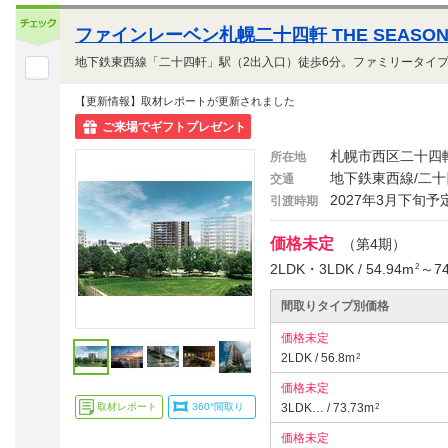
ファインレーベン札幌二十四軒 THE SEASO
【更新情報】取材レポートが更新されました
ご来場でギフトプレゼント
札幌市西区二十四
所在地
地下鉄東西線/二十
交通
2027年3月下旬予
引渡時期
価格未定
（第4期）
2LDK・3LDK / 54.94m
～74
2
間取りタイプ別価格
価格未定
2LDK / 56.8m
2
価格未定
取材レポート
360°間取り
3LDK… / 73.73m
2
価格未定