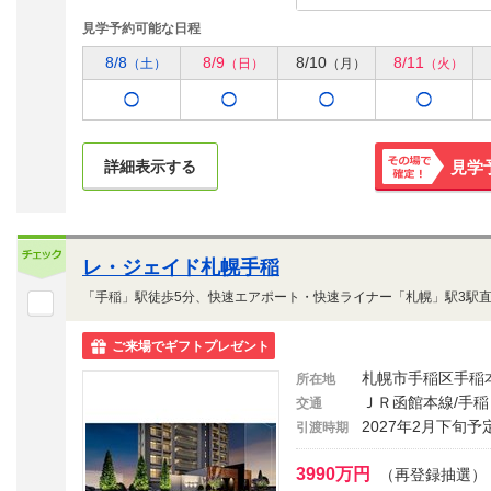
見学予約可能な日程
8/8
8/9
8/10
8/11
（土）
（日）
（月）
（火）
詳細表示する
見学
その場で
確定！
レ・ジェイド札幌手稲
ご来場でギフトプレゼント
札幌市手稲区手稲
所在地
ＪＲ函館本線/手稲
交通
2027年2月下旬予
引渡時期
3990万円
（再登録抽選）