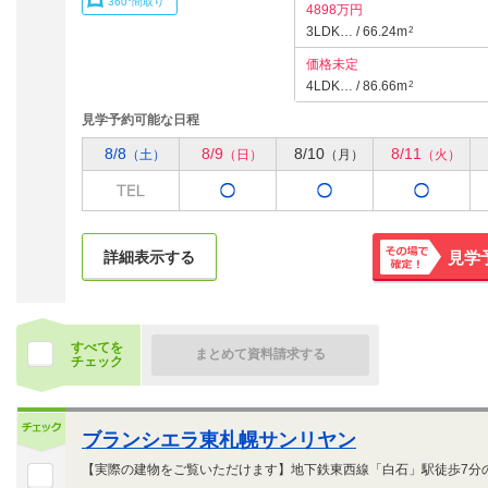
360°間取り
4898万円
3LDK… / 66.24m
2
価格未定
4LDK… / 86.66m
2
見学予約可能な日程
8/8
8/9
8/10
8/11
（土）
（日）
（月）
（火）
詳細表示する
見学
その場で
確定！
すべてを
まとめて資料請求する
チェック
ブランシエラ東札幌サンリヤン