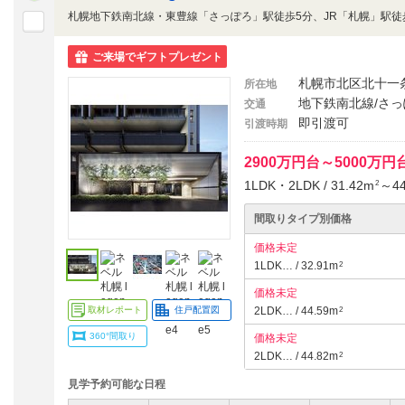
ご来場でギフトプレゼント
札幌市北区北十一
所在地
地下鉄南北線/さっ
交通
即引渡可
引渡時期
2900万円台～5000万
1LDK・2LDK / 31.42m
～44
2
間取りタイプ別価格
価格未定
1LDK… / 32.91m
2
価格未定
取材レポート
住戸配置図
2LDK… / 44.59m
2
360°間取り
価格未定
2LDK… / 44.82m
2
見学予約可能な日程