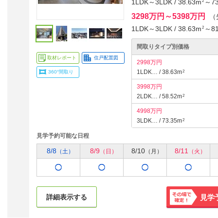
1LDK～3LDK / 38.63m
～73
2
3298万円～5398万円
（
1LDK～3LDK / 38.63m
～81
2
間取りタイプ別価格
取材レポート
住戸配置図
2998万円
1LDK… / 38.63m
360°間取り
2
3998万円
2LDK… / 58.52m
2
4998万円
3LDK… / 73.35m
2
見学予約可能な日程
8/8
8/9
8/10
8/11
（土）
（日）
（月）
（火）
詳細表示する
見学
その場で