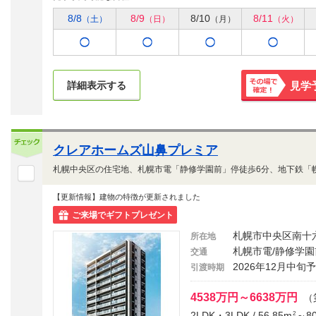
8/8
8/9
8/10
8/11
（土）
（日）
（月）
（火）
詳細表示する
見学
その場で
確定！
クレアホームズ山鼻プレミア
【更新情報】建物の特徴が更新されました
ご来場でギフトプレゼント
札幌市中央区南十
所在地
札幌市電/静修学園
交通
2026年12月中旬
引渡時期
4538万円～6638万円
（
2LDK・3LDK / 56.85m
～80
2