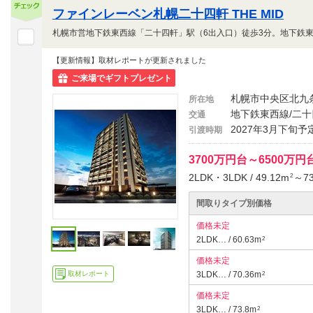
ファインレーベン札幌二十四軒 THE MID
【更新情報】取材レポートが更新されました
ご来場でギフトプレゼント
札幌市中央区北九
所在地
地下鉄東西線/二十
交通
2027年3月下旬予
引渡時期
3700万円台～6500万
2LDK・3LDK / 49.12m
～73
2
間取りタイプ別価格
価格未定
2LDK… / 60.63m
2
価格未定
取材レポート
3LDK… / 70.36m
2
価格未定
3LDK… / 73.8m
2