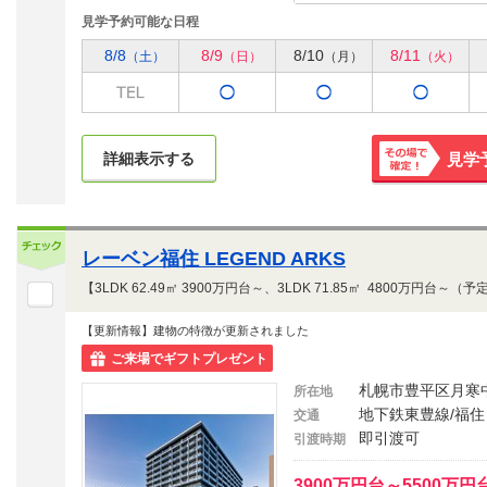
見学予約可能な日程
8/8
8/9
8/10
8/11
（土）
（日）
（月）
（火）
詳細表示する
見学
その場で
確定！
レーベン福住 LEGEND ARKS
【更新情報】建物の特徴が更新されました
ご来場でギフトプレゼント
札幌市豊平区月寒
所在地
地下鉄東豊線/福住
交通
即引渡可
引渡時期
3900万円台～5500万