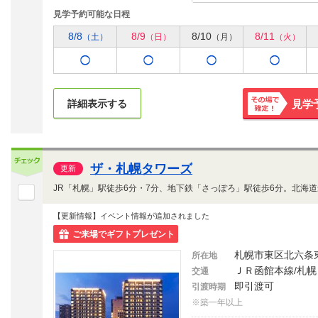
見学予約可能な日程
8/8
8/9
8/10
8/11
（土）
（日）
（月）
（火）
詳細表示する
見学
その場で
確定！
ザ・札幌タワーズ
更新
【更新情報】イベント情報が追加されました
ご来場でギフトプレゼント
札幌市東区北六条
所在地
ＪＲ函館本線/札幌
交通
即引渡可
引渡時期
※築一年以上