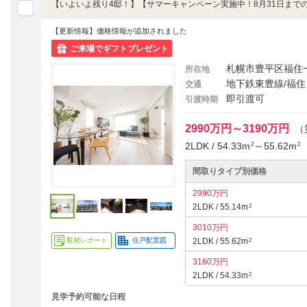
【更新情報】価格情報が追加されました
ご来場でギフトプレゼント
札幌市豊平区福住
所在地
地下鉄東豊線/福住
交通
即引渡可
引渡時期
2990万円～3190万円
（
2LDK / 54.33m
～55.62m
2
2
間取りタイプ別価格
2990万円
2LDK / 55.14m
2
3010万円
取材レポート
住戸配置図
2LDK / 55.62m
2
3160万円
2LDK / 54.33m
2
見学予約可能な日程