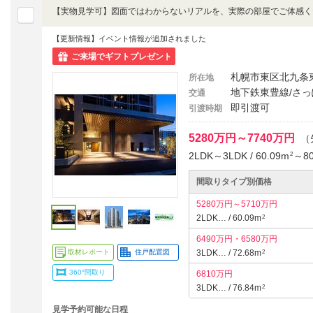
【更新情報】イベント情報が追加されました
ご来場でギフトプレゼント
札幌市東区北九条
所在地
地下鉄東豊線/さっ
交通
即引渡可
引渡時期
5280万円～7740万円
（
2LDK～3LDK / 60.09m
～80
2
間取りタイプ別価格
5280万円～5710万円
2LDK… / 60.09m
2
6490万円・6580万円
取材レポート
住戸配置図
3LDK… / 72.68m
2
360°間取り
6810万円
3LDK… / 76.84m
2
見学予約可能な日程