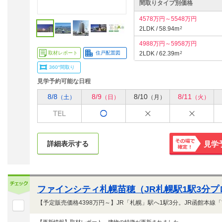
間取りタイプ別価格
4578万円～5548万円
2LDK / 58.94m
2
4988万円～5958万円
取材レポート
住戸配置図
2LDK / 62.39m
2
360°間取り
見学予約可能な日程
8/8
8/9
8/10
8/11
（土）
（日）
（月）
（火）
詳細表示する
見学
その場で
確定！
ファインシティ札幌苗穂（JR札幌駅1駅3分