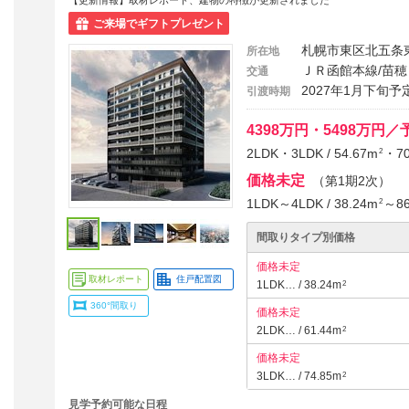
【更新情報】取材レポート、建物の特徴が更新されました
ご来場でギフトプレゼント
札幌市東区北五条
所在地
ＪＲ函館本線/苗穂
交通
2027年1月下旬予
引渡時期
4398万円・5498万円／
2LDK・3LDK / 54.67m
・7
2
価格未定
（第1期2次）
1LDK～4LDK / 38.24m
～86
2
間取りタイプ別価格
価格未定
取材レポート
住戸配置図
1LDK… / 38.24m
2
360°間取り
価格未定
2LDK… / 61.44m
2
価格未定
3LDK… / 74.85m
2
見学予約可能な日程