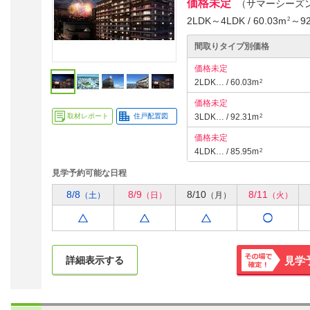
価格未定
（サマーシーズ
2LDK～4LDK / 60.03m
～92
2
間取りタイプ別価格
価格未定
2LDK… / 60.03m
2
価格未定
取材レポート
住戸配置図
3LDK… / 92.31m
2
価格未定
4LDK… / 85.95m
2
見学予約可能な日程
8/8
8/9
8/10
8/11
（土）
（日）
（月）
（火）
詳細表示する
見学
その場で
確定！