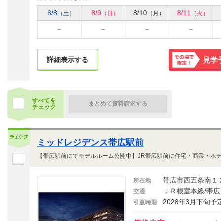
8/8
8/9
8/10
8/11
（土）
（日）
（月）
（火）
詳細表示する
見学
その場で
確定！
すべてを
まとめて資料請求する
チェック
ミッドレジデンス帯広駅前
帯広市西五条南１
所在地
ＪＲ根室本線/帯広
交通
2028年3月下旬予
引渡時期