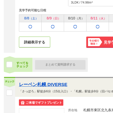
3LDK / 74.98m
2
見学予約可能な日程
8/8
8/9
8/10
8/11
（土）
（日）
（月）
（火）
詳細表示する
見学
その場で
確定！
すべてを
まとめて資料請求する
チェック
レーベン札幌 DIVERSE
ご来場でギフトプレゼント
札幌市東区北九条
所在地