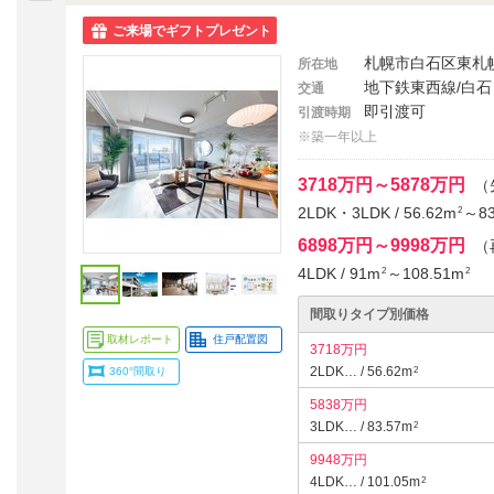
ご来場でギフトプレゼント
札幌市白石区東札
所在地
地下鉄東西線/白石
交通
即引渡可
引渡時期
※築一年以上
3718万円～5878万円
（
2LDK・3LDK / 56.62m
～83
2
6898万円～9998万円
（
4LDK / 91m
～108.51m
2
2
間取りタイプ別価格
取材レポート
住戸配置図
3718万円
2LDK… / 56.62m
360°間取り
2
5838万円
3LDK… / 83.57m
2
9948万円
4LDK… / 101.05m
2