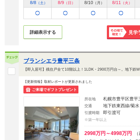
8/8
8/9
8/10
8/11
（土）
（日）
（月）
（火）
詳細表示する
見学
その場で
確定！
ブランシエラ豊平三条
【更新情報】取材レポートが更新されました
ご来場でギフトプレゼント
札幌市豊平区豊平
所在地
地下鉄東西線/菊水
交通
即引渡可
引渡時期
※築一年以上
2998万円～4998万円
（