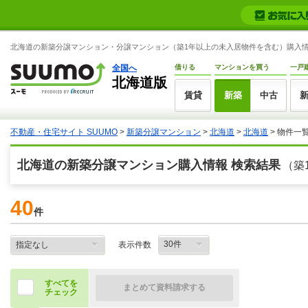
北海道の新築分譲マンション・分譲マンション（築1年以上の未入居物件を含む）購入情
全国へ
借りる
マンションを買う
一戸
北海道版
賃貸
新築
中古
不動産・住宅サイト SUUMO
>
新築分譲マンション
>
北海道
>
北海道
> 物件一
北海道の新築分譲マンション購入情報 検索結果
（築
40
件
表示件数
すべてを
まとめて資料請求する
チェック