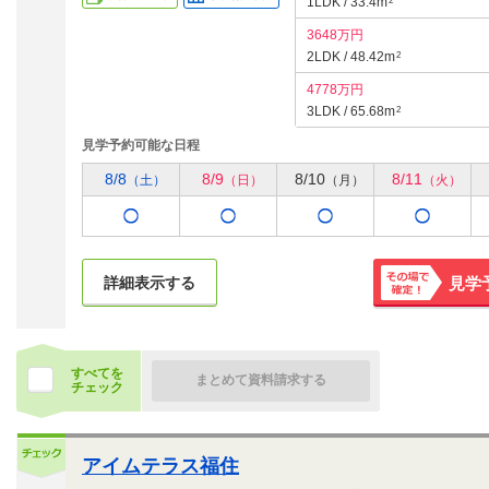
1LDK / 33.4m
2
3648万円
2LDK / 48.42m
2
4778万円
3LDK / 65.68m
2
見学予約可能な日程
8/8
8/9
8/10
8/11
（土）
（日）
（月）
（火）
詳細表示する
見学
その場で
確定！
すべてを
まとめて資料請求する
チェック
アイムテラス福住