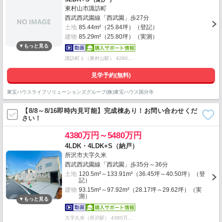
東村山市諏訪町
西武西武園線「西武園」歩27分
土地
85.44m²（25.84坪）（登記）
建物
85.29m²（25.80坪）（実測）
諏訪町１（東村山駅） 4280…
見学予約(無料)
東宝ハウスライフソリューションズグループ(株)東宝ハウス国分寺
【8/8～8/16即時内見可能】完成棟あり！お問い合わせくだ
さい！
4380万円～5480万円
4LDK・4LDK+S（納戸）
所沢市大字久米
西武西武園線「西武園」歩35分～36分
土地
120.5m²～133.91m²（36.45坪～40.50坪）（登
記）
建物
93.15m²～97.92m²（28.17坪～29.62坪）（実
測）
大字久米（所沢駅） 4380万…