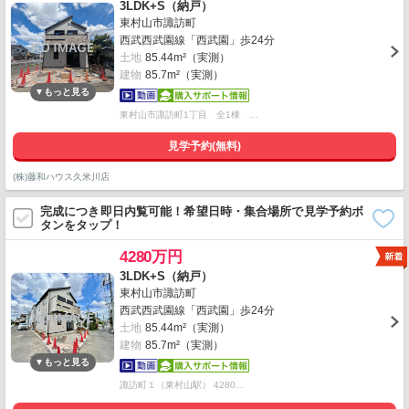
3LDK+S（納戸）
東村山市諏訪町
西武西武園線「西武園」歩24分
土地
85.44m²（実測）
建物
85.7m²（実測）
東村山市諏訪町1丁目 全1棟 …
見学予約(無料)
(株)藤和ハウス久米川店
完成につき即日内覧可能！希望日時・集合場所で見学予約ボ
タンをタップ！
4280万円
3LDK+S（納戸）
東村山市諏訪町
西武西武園線「西武園」歩24分
土地
85.44m²（実測）
建物
85.7m²（実測）
諏訪町１（東村山駅） 4280…