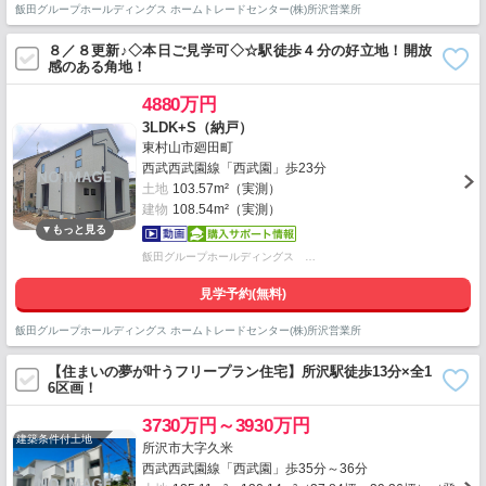
飯田グループホールディングス ホームトレードセンター(株)所沢営業所
８／８更新♪◇本日ご見学可◇☆駅徒歩４分の好立地！開放
感のある角地！
4880万円
3LDK+S（納戸）
東村山市廻田町
西武西武園線「西武園」歩23分
土地
103.57m²（実測）
建物
108.54m²（実測）
飯田グループホールディングス …
見学予約(無料)
飯田グループホールディングス ホームトレードセンター(株)所沢営業所
【住まいの夢が叶うフリープラン住宅】所沢駅徒歩13分×全1
6区画！
3730万円～3930万円
建築条件付土地
所沢市大字久米
西武西武園線「西武園」歩35分～36分