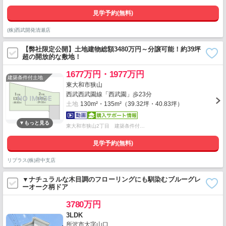
見学予約(無料)
(株)西武開発清瀬店
【弊社限定公開】土地建物総額3480万円～分譲可能！約39坪
超の開放的な敷地！
1677万円・1977万円
建築条件付土地
東大和市狭山
西武西武園線「西武園」歩23分
土地
130m²・135m²（39.32坪・40.83坪）
東大和市狭山2丁目 建築条件付…
見学予約(無料)
リプラス(株)府中支店
▼ナチュラルな木目調のフローリングにも馴染むブルーグレ
ーオーク柄ドア
3780万円
3LDK
所沢市大字山口