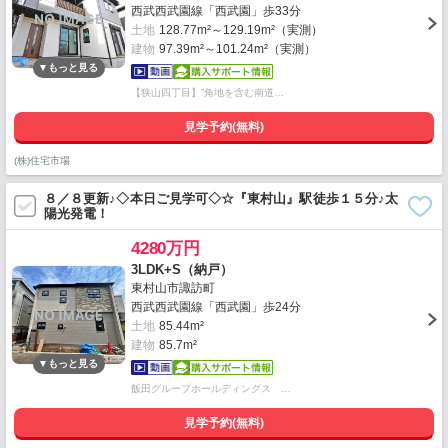
西武西武園線「西武園」歩33分
土地
128.77m²～129.19m²（実測）
建物
97.39m²～101.24m²（実測）
【狭山四丁目】”角地を含む南道…
見学予約(無料)
(株)住宅市場
８／８更新♪◇本日ご見学可◇☆『東村山』駅徒歩１５分♪太
陽光発電！
4280万円
3LDK+S（納戸）
東村山市諏訪町
西武西武園線「西武園」歩24分
土地
85.44m²
建物
85.7m²
飯田グループホールディングス …
見学予約(無料)