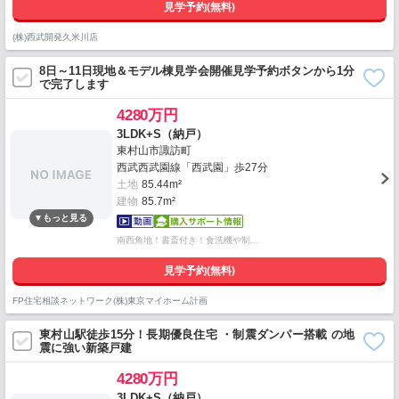
見学予約(無料)
(株)西武開発久米川店
8日～11日現地＆モデル棟見学会開催見学予約ボタンから1分
で完了します
4280万円
3LDK+S（納戸）
東村山市諏訪町
西武西武園線「西武園」歩27分
土地
85.44m²
建物
85.7m²
南西角地！書斎付き！食洗機や制…
見学予約(無料)
FP住宅相談ネットワーク(株)東京マイホーム計画
東村山駅徒歩15分！長期優良住宅 ・制震ダンパー搭載 の地
震に強い新築戸建
4280万円
3LDK+S（納戸）