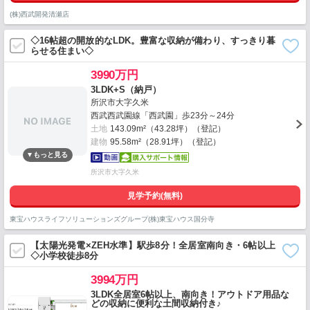
(株)西武開発清瀬店
◇16帖超の開放的なLDK。豊富な収納が備わり、すっきり暮
らせる住まい◇
3990万円
3LDK+S（納戸）
所沢市大字久米
西武西武園線「西武園」歩23分～24分
土地
143.09m²（43.28坪）（登記）
建物
95.58m²（28.91坪）（登記）
所沢市大字久米
見学予約(無料)
東宝ハウスライフソリューションズグループ(株)東宝ハウス国分寺
【太陽光発電×ZEH水準】駅歩8分！全居室南向き・6帖以上
◇小学校徒歩8分
3994万円
3LDK全居室6帖以上、南向き！アウトドア用品な
どの収納に便利な土間収納付き♪