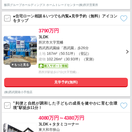
飯田グループホールディングス ホームトレードセンター(株)所沢営業所
●住宅ローン相談＆いつでも内覧●見学予約（無料）アイコン
をタップ
3790万円
3LDK
所沢市大字荒幡
西武西武園線「西武園」歩26分
土地
167m²（50.51坪）（登記）
建物
102.26m²（30.93坪）（実測）
西所沢駅徒歩17分(大字荒幡)…
見学予約(無料)
(株)西武開発小手指店
”利便と自然が調和した子どもの成長を健やかに育む住環
境”駅徒歩11分！
4080万円～4380万円
3LDK＋タタミコーナー
東大和市狭山