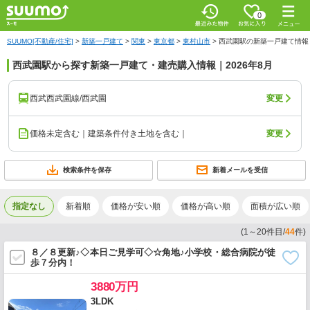
0
SUUMO[不動産/住宅]
>
新築一戸建て
>
関東
>
東京都
>
東村山市
>
西武園駅の新築一戸建て情報
西武園駅から探す新築一戸建て・建売購入情報｜2026年8月
西武西武園線/西武園
変更
価格未定含む｜建築条件付き土地を含む｜
変更
検索条件を保存
新着メールを受信
指定なし
新着順
価格が安い順
価格が高い順
面積が広い順
(
1
～
20
件目/
44
件)
８／８更新♪◇本日ご見学可◇☆角地♪小学校・総合病院が徒
歩７分内！
3880万円
3LDK