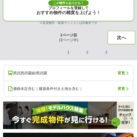
この物件もありかも！
プロフィールを登録して
おすすめ物件の精度を上げよう！
※賃貸物件・新築マンションは対象外です
1
ページ目
次へ
(
3
ページ中)
1
2
3
西武西武園線/西武園
変更
価格未定含む｜建築条件付き土地を含む｜
変更