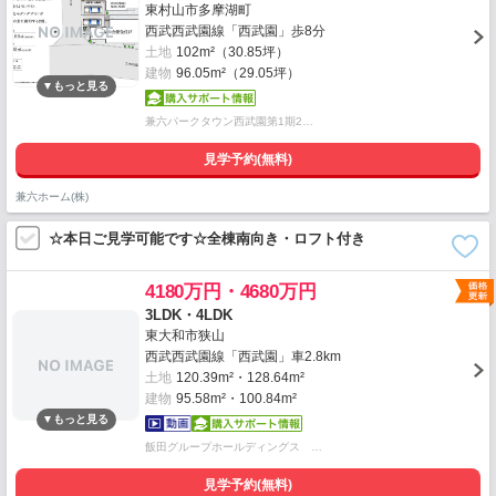
東村山市多摩湖町
西武西武園線「西武園」歩8分
土地
102m²（30.85坪）
建物
96.05m²（29.05坪）
兼六パークタウン西武園第1期2…
見学予約(無料)
兼六ホーム(株)
☆本日ご見学可能です☆全棟南向き・ロフト付き
4180万円・4680万円
3LDK・4LDK
東大和市狭山
西武西武園線「西武園」車2.8km
土地
120.39m²・128.64m²
建物
95.58m²・100.84m²
飯田グループホールディングス …
見学予約(無料)