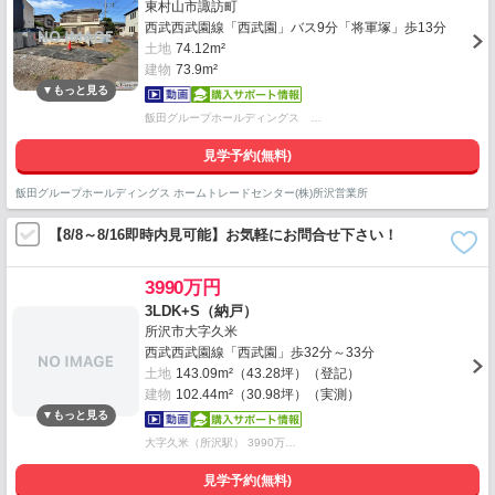
東村山市諏訪町
西武西武園線「西武園」バス9分「将軍塚」歩13分
土地
74.12m²
建物
73.9m²
飯田グループホールディングス …
見学予約(無料)
飯田グループホールディングス ホームトレードセンター(株)所沢営業所
【8/8～8/16即時内見可能】お気軽にお問合せ下さい！
3990万円
3LDK+S（納戸）
所沢市大字久米
西武西武園線「西武園」歩32分～33分
土地
143.09m²（43.28坪）（登記）
建物
102.44m²（30.98坪）（実測）
大字久米（所沢駅） 3990万…
見学予約(無料)