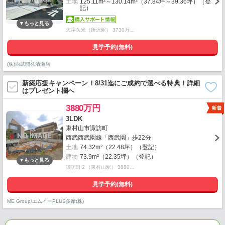
土地
125.11m²～130.14m²（37.84坪～39.36坪）（登
記）
大字久米（所沢駅） 3730万…
見学予約(無料)
(株)西武開発清瀬店
新築応援キャンペーン！8/31迄にご成約で選べる特典！詳細
はプレゼント欄へ
3880万円
3LDK
東村山市諏訪町
西武西武園線「西武園」歩22分
土地
74.32m²（22.48坪）（登記）
建物
73.9m²（22.35坪）（登記）
諏訪町２（東村山駅） 3880…
見学予約(無料)
ME Group/エムイーPLUS多摩(株)