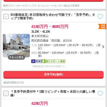
飯田グループホールディングス ホームトレードセンター(株)立川営業所
8/2価格改定♪本日現地待ち合わせ可能です♪「見学予約」タ
ップで簡単予約♪
4180万円・4680万円
3LDK・4LDK
東大和市狭山
西武西武園線「西武園」歩31分
土地
120.39m²・128.64m²（36.41坪・38.91坪）（登
記）
建物
95.58m²・100.84m²（28.91坪・30.50坪）（実
測）
【価格改定】駅10分の快適アク…
見学予約(無料)
(株)西武開発立川店
＊見学予約受付中＊1階リビング＋和室＋水回りの嬉しい導
線♪
4280万円