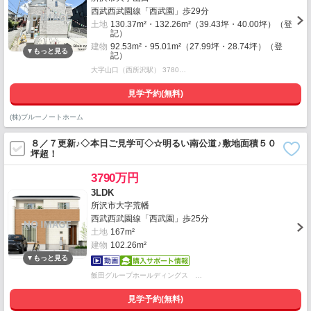
西武西武園線「西武園」歩29分
土地
130.37m²・132.26m²（39.43坪・40.00坪）（登
記）
建物
92.53m²・95.01m²（27.99坪・28.74坪）（登
記）
大字山口（西所沢駅） 3780…
見学予約(無料)
(株)ブルーノートホーム
８／７更新♪◇本日ご見学可◇☆明るい南公道♪敷地面積５０
坪超！
3790万円
3LDK
所沢市大字荒幡
西武西武園線「西武園」歩25分
土地
167m²
建物
102.26m²
飯田グループホールディングス …
見学予約(無料)