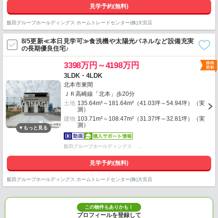
見学予約(無料)
飯田グループホールディングス ホームトレードセンター(株)大宮店
8/5更新≪本日見学可≫食洗機や太陽光パネルなど設備充実
の長期優良住宅♪
3398万円～4198万円
3LDK・4LDK
北本市東間
ＪＲ高崎線「北本」歩20分
土地
135.64m²～181.64m²（41.03坪～54.94坪）（実
測）
建物
103.71m²～108.47m²（31.37坪～32.81坪）（実
測）
飯田グループホールディングス …
見学予約(無料)
飯田グループホールディングス ホームトレードセンター(株)大宮店
この物件もありかも！
プロフィールを登録して