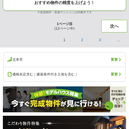
おすすめ物件の精度を上げよう！
※賃貸物件・新築マンションは対象外です
1
ページ目
次へ
(
12
ページ中)
1
2
3
…
北本市
変更
価格未定含む｜建築条件付き土地を含む｜
変更