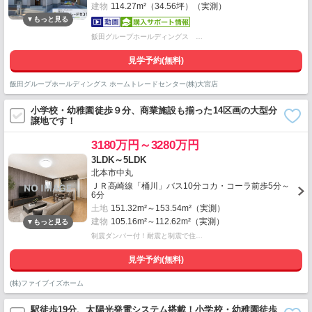
建物
114.27m²（34.56坪）（実測）
飯田グループホールディングス …
見学予約(無料)
飯田グループホールディングス ホームトレードセンター(株)大宮店
小学校・幼稚園徒歩９分、商業施設も揃った14区画の大型分
譲地です！
3180万円～3280万円
3LDK～5LDK
北本市中丸
ＪＲ高崎線「桶川」バス10分コカ・コーラ前歩5分～
6分
土地
151.32m²～153.54m²（実測）
建物
105.16m²～112.62m²（実測）
制震ダンパー付！耐震と制震で住…
見学予約(無料)
(株)ファイブイズホーム
駅徒歩19分、太陽光発電システム搭載！小学校・幼稚園徒歩