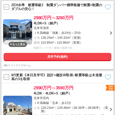
ZEH水準 耐震等級3 制震ダンパー標準装備で耐震×制震の
ダブルの安心！
2980万円～3280万円
4LDK+S（納戸）
北本市深井
ＪＲ高崎線「鴻巣」歩24分～25分
土地
136.29m²～140.32m²（実測）
建物
110.95m²～110.96m²（実測）
制震ダンパー付！耐震と制震で住…
見学予約(無料)
(株)ファイブイズホーム
8/5更新《本日見学可》設計×建設W取得♪耐震等級は木造最
高の3を取得
2990万円～3590万円
4LDK・4LDK+S（納戸）
北本市宮内
ＪＲ高崎線「北本」歩12分
土地
120.23m²～128.48m²（36.36坪～38.86坪）（実
測）