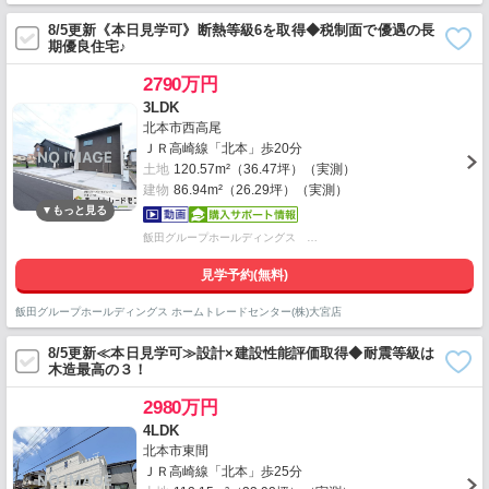
8/5更新《本日見学可》断熱等級6を取得◆税制面で優遇の長
期優良住宅♪
2790万円
3LDK
北本市西高尾
ＪＲ高崎線「北本」歩20分
土地
120.57m²（36.47坪）（実測）
建物
86.94m²（26.29坪）（実測）
飯田グループホールディングス …
見学予約(無料)
飯田グループホールディングス ホームトレードセンター(株)大宮店
8/5更新≪本日見学可≫設計×建設性能評価取得◆耐震等級は
木造最高の３！
2980万円
4LDK
北本市東間
ＪＲ高崎線「北本」歩25分