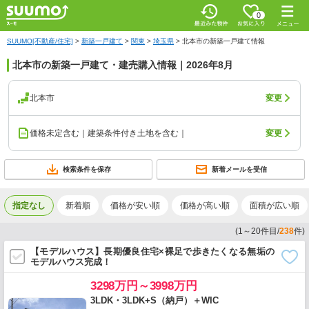
0
SUUMO[不動産/住宅]
>
新築一戸建て
>
関東
>
埼玉県
>
北本市の新築一戸建て情報
北本市の新築一戸建て・建売購入情報｜2026年8月
北本市
変更
価格未定含む｜建築条件付き土地を含む｜
変更
検索条件を保存
新着メールを受信
指定なし
新着順
価格が安い順
価格が高い順
面積が広い順
(
1
～
20
件目/
238
件)
【モデルハウス】長期優良住宅×裸足で歩きたくなる無垢の
モデルハウス完成！
3298万円～3998万円
3LDK・3LDK+S（納戸）＋WIC