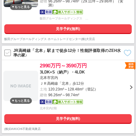
建物
96.26m²～98.74m²（29.11坪～29.86坪）（実
測）
飯田グループホールディングス …
見学予約(無料)
飯田グループホールディングス ホームトレードセンター(株)大宮店
JR高崎線「北本」駅まで徒歩12分！性能評価取得のZEH水
準の家♪
2990万円～3590万円
3LDK+S（納戸）・4LDK
北本市宮内
ＪＲ高崎線「北本」歩12分
土地
120.23m²～128.48m²（登記）
建物
96.26m²～98.74m²
北本宮内2期
見学予約(無料)
(株)DAIKICHI不動産鴻巣店