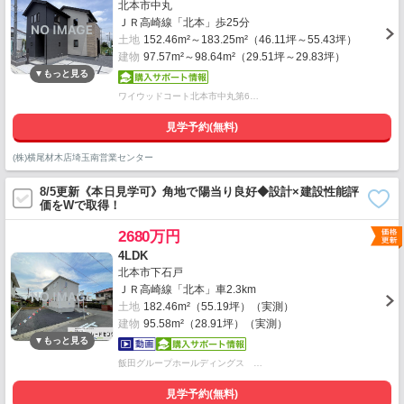
北本市中丸
ＪＲ高崎線「北本」歩25分
土地
152.46m²～183.25m²（46.11坪～55.43坪）
建物
97.57m²～98.64m²（29.51坪～29.83坪）
ワイウッドコート北本市中丸第6…
見学予約(無料)
(株)横尾材木店埼玉南営業センター
8/5更新《本日見学可》角地で陽当り良好◆設計×建設性能評
価をWで取得！
2680万円
4LDK
北本市下石戸
ＪＲ高崎線「北本」車2.3km
土地
182.46m²（55.19坪）（実測）
建物
95.58m²（28.91坪）（実測）
飯田グループホールディングス …
見学予約(無料)