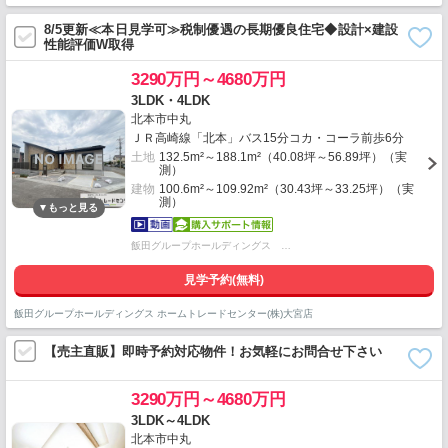
8/5更新≪本日見学可≫税制優遇の長期優良住宅◆設計×建設
性能評価W取得
3290万円～4680万円
3LDK・4LDK
北本市中丸
ＪＲ高崎線「北本」バス15分コカ・コーラ前歩6分
土地
132.5m²～188.1m²（40.08坪～56.89坪）（実
測）
建物
100.6m²～109.92m²（30.43坪～33.25坪）（実
測）
飯田グループホールディングス …
見学予約(無料)
飯田グループホールディングス ホームトレードセンター(株)大宮店
【売主直販】即時予約対応物件！お気軽にお問合せ下さい
3290万円～4680万円
3LDK～4LDK
北本市中丸