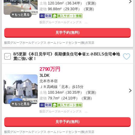
土地
120.16m²（36.34坪）（実測）
建物
96.88m²（29.30坪）（実測）
飯田グループホールディングス …
見学予約(無料)
飯田グループホールディングス ホームトレードセンター(株)大宮店
8/5更新《本日見学可》長期優良住宅◆省エネBELS住宅◆地
震に強い家！
2790万円
3LDK
北本市本宿
ＪＲ高崎線「北本」歩15分
土地
100.34m²（30.35坪）（実測）
建物
79.7m²（24.10坪）（実測）
飯田グループホールディングス …
見学予約(無料)
飯田グループホールディングス ホームトレードセンター(株)大宮店