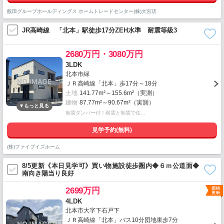
飯田グループホールディングス ホームトレードセンター(株)大宮店
JR高崎線 「北本」駅徒歩17分ZEH水準 耐震等級3
2680万円・3080万円
3LDK
北本市緑
ＪＲ高崎線「北本」歩17分～18分
土地
141.77m²～155.6m²（実測）
建物
87.77m²～90.67m²（実測）
制震ダンパー付！耐震と制震で住…
見学予約(無料)
(株)ファイブイズホーム
8/5更新《本日見学可》買い物施設徒歩圏内◆６ｍ公道面◆
南向き陽当り良好
2699万円
4LDK
北本市大字下石戸下
ＪＲ高崎線「北本」バス10分団地東歩7分