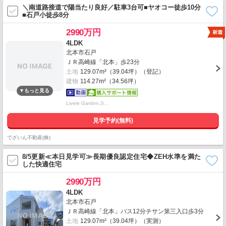
＼南道路接道で陽当たり良好／駐車3台可■ヤオコー徒歩10分
■石戸小徒歩8分
2990万円
4LDK
北本市石戸
ＪＲ高崎線「北本」歩23分
土地
129.07m²（39.04坪）（登記）
建物
114.27m²（34.56坪）
Livele Garden.S…
見学予約(無料)
でざいん不動産(株)
8/5更新≪本日見学可≫長期優良認定住宅◆ZEH水準を満た
した快適住宅
2990万円
4LDK
北本市石戸
ＪＲ高崎線「北本」バス12分チサン第三入口歩3分
土地
129.07m²（39.04坪）（実測）