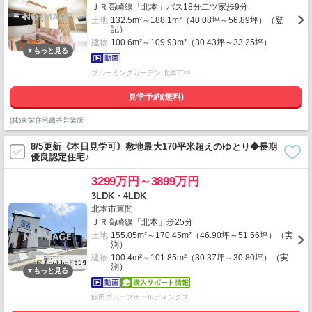
ＪＲ高崎線「北本」バス18分二ツ家歩9分
土地
132.5m²～188.1m²（40.08坪～56.89坪）（登
記）
建物
100.6m²～109.93m²（30.43坪～33.25坪）
ブルーミングガーデン 北本市中…
見学予約(無料)
(株)東栄住宅越谷営業所
8/5更新《本日見学可》敷地最大170平米超えのゆとり◆長期
優良認定住宅♪
3299万円～3899万円
3LDK・4LDK
北本市東間
ＪＲ高崎線「北本」歩25分
土地
155.05m²～170.45m²（46.90坪～51.56坪）（実
測）
建物
100.4m²～101.85m²（30.37坪～30.80坪）（実
測）
飯田グループホールディングス …