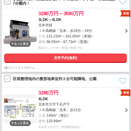
7分圏内！
3280万円～3580万円
3LDK～4LDK
北本市緑
ＪＲ高崎線「北本」歩18分～19分
土地
131.23m²～162.45m²（実測）
建物
96.05m²～97.73m²（実測）
制震ダンパー付！耐震と制震で住…
見学予約(無料)
(株)ファイブイズホーム
区画整理地内の整形地車並列２台可能隣地、公園
3280万円
4LDK
北本市大字下石戸下
ＪＲ高崎線「北本」歩21分
土地
140m²（登記）
建物
120.89m²
北本市下石戸下（区画整理地内）…