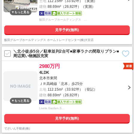
土地
112.15m²（33.92坪）（実測）
建物
88.69m²（26.82坪）（実測）
飯田グループホールディングス …
見学予約(無料)
飯田グループホールディングス ホームトレードセンター(株)大宮店
＼北小徒歩5分／駐車並列2台可■家事ラクの間取りプラン■
周辺買い物施設充実
2980万円
4LDK
北本市東間
ＪＲ高崎線「北本」歩25分
土地
112.15m²（33.92坪）（登記）
建物
88.69m²（26.82坪）
Livele Garden.S…
見学予約(無料)
でざいん不動産(株)