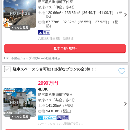
島尻郡八重瀬町字仲座
琉球バス「仲座」歩4分
土地
120.66m²～135.86m²（36.49坪～41.09坪）（登
記）
建物
87.77m²・92.32m²（26.55坪・27.92坪）（登
記）
八重瀬町仲座3期 新築3棟
見学予約(無料)
LIXIL不動産ショップ (株)Nice不動産沖縄店
駐車スペース３台可能！多彩なプランの全3棟！！
2990万円
4LDK
島尻郡八重瀬町字安里
琉球バス「与座」歩3分
土地
141.25m²（登記）
建物
94.81m²（登記）
ハートフルタウン八重瀬町安里3…