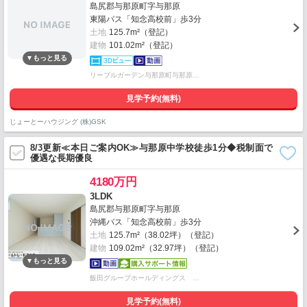
島尻郡与那原町字与那原
東陽バス「知念高校前」歩3分
土地
125.7m²（登記）
建物
101.02m²（登記）
リーブルガーデン与那原町与那原…
見学予約(無料)
じょーとーハウジング (株)GSK
8/3更新≪本日ご案内OK≫与那原中学校徒歩1分◆税制面で
優遇な長期優良
4180万円
3LDK
島尻郡与那原町字与那原
沖縄バス「知念高校前」歩3分
土地
125.7m²（38.02坪）（登記）
建物
109.02m²（32.97坪）（登記）
飯田グループホールディングス …
見学予約(無料)