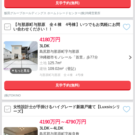
見学予約(無料)
飯田グループホールディングス ホームトレードセンター(株)沖縄営業所
【与那原町与那原 全４棟 4号棟】いつでもお気軽にお問
い合わせください！！
4180万円
3LDK
島尻郡与那原町字与那原
沖縄都市モノレール「首里」歩77分
土地
125.7m²
建物
109.02m²（登記）
与那原町与那原 全４棟 4号棟
見学予約(無料)
(株)TOKINO
女性設計士が手掛けるハイグレード新築戸建て【Luxsisシリ
ーズ】
4190万円～4790万円
3LDK～4LDK
島尻郡与那原町字板良敷