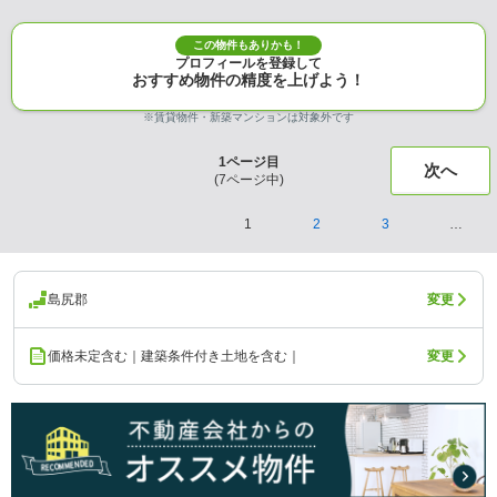
この物件もありかも！
プロフィールを登録して
おすすめ物件の精度を上げよう！
※賃貸物件・新築マンションは対象外です
1
ページ目
次へ
(
7
ページ中)
1
2
3
…
島尻郡
変更
価格未定含む｜建築条件付き土地を含む｜
変更