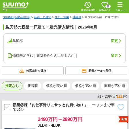
0
SUUMO[不動産/住宅]
>
新築一戸建て
>
九州・沖縄
>
沖縄県
>
島尻郡の新築一戸建て情報
島尻郡の新築一戸建て・建売購入情報｜2026年8月
島尻郡
変更
価格未定含む｜建築条件付き土地を含む｜
変更
検索条件を保存
新着メールを受信
指定なし
新着順
価格が安い順
価格が高い順
面積が広い順
(
1
～
20
件目/
122
件)
新築③棟『お仕事帰りにサッとお買い物！』ローソンまで車
で3分♪
2490万円～2890万円
3LDK・4LDK