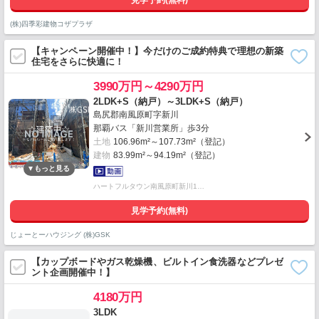
見学予約(無料)
(株)四季彩建物コザプラザ
【キャンペーン開催中！】今だけのご成約特典で理想の新築
住宅をさらに快適に！
3990万円～4290万円
2LDK+S（納戸）～3LDK+S（納戸）
島尻郡南風原町字新川
那覇バス「新川営業所」歩3分
土地
106.96m²～107.73m²（登記）
建物
83.99m²～94.19m²（登記）
ハートフルタウン南風原町新川1…
見学予約(無料)
じょーとーハウジング (株)GSK
【カップボードやガス乾燥機、ビルトイン食洗器などプレゼ
ント企画開催中！】
4180万円
3LDK