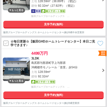
土地
128.59m²（38.89坪）（登記）
建物
92.32m²（27.92坪）（登記）
飯田グループホールディングス …
見学予約(無料)
飯田グループホールディングス ホームトレードセンター(株)沖縄中央営業所
☆毎日更新☆【飯田GHDホームトレードセンター】本日ご見
学できます♪
4499万円
3LDK
島尻郡与那原町字上与那原
沖縄都市モノレール「首里」歩54分
土地
128.59m²
建物
92.32m²
飯田グループホールディングス …
見学予約(無料)
飯田グループホールディングス ホームトレードセンター(株)沖縄営業所