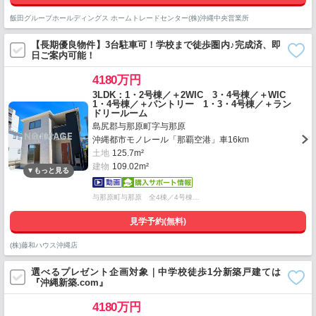
飯田グループホールディングス ホームトレードセンター(株)沖縄中央営業所
【長期優良物件】3台駐車可！学校まで徒歩圏内♪完成済、即
日ご案内可能！
4180万円
3LDK：1・2号棟／＋2WIC 3・4号棟／＋WIC
1・4号棟／＋パントリー 1・3・4号棟／＋ラン
ドリールーム
島尻郡与那原町字与那原
沖縄都市モノレール「那覇空港」車16km
土地
125.7m²
建物
109.02m²
与那原町与那原 全4棟／4号棟…
見学予約(無料)
(株)藤和ハウス沖縄店
選べるプレゼント企画対象｜中学校徒歩1分新築戸建ては
『沖縄新築.com』
4180万円