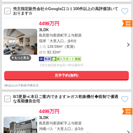
売主指定販売会社☆Google口コミ100件以上の高評価頂いて
おります☆
4499万円
3LDK
島尻郡与那原町字上与那原
琉球「大里入口」歩6分
土地
128.59m²（実測）
建物
92.32m²
【売主指定販売会社☆即日案内可…
見学予約(無料)
(株)あおみ不動産沖縄支店
8/3更新≪本日ご案内できます≫ガス乾燥機付◆税制で優遇
な長期優良住宅
4499万円
3LDK
島尻郡与那原町字上与那原
沖縄バス「大里入口」歩3分