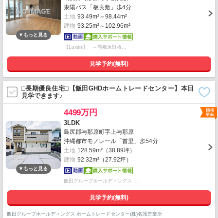
東陽バス「板良敷」歩4分
土地
93.49m²～98.44m²
建物
93.25m²～102.96m²
【Luxsis】 ～与那原町板…
見学予約(無料)
□長期優良住宅□【飯田GHDホームトレードセンター】本日
見学できます♪
4499万円
3LDK
島尻郡与那原町字上与那原
沖縄都市モノレール「首里」歩54分
土地
128.59m²（38.89坪）
建物
92.32m²（27.92坪）
飯田グループホールディングス …
見学予約(無料)
飯田グループホールディングス ホームトレードセンター(株)名護営業所