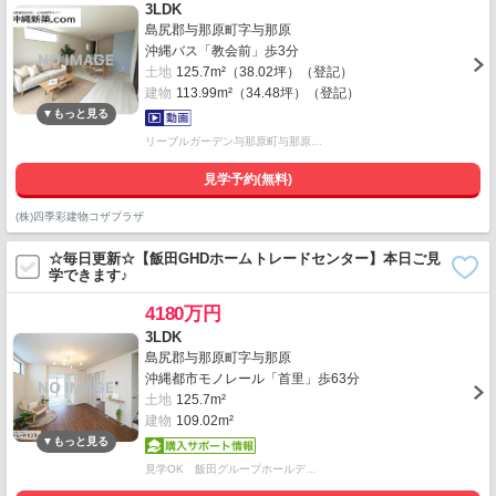
3LDK
島尻郡与那原町字与那原
沖縄バス「教会前」歩3分
土地
125.7m²（38.02坪）（登記）
建物
113.99m²（34.48坪）（登記）
リーブルガーデン与那原町与那原…
見学予約(無料)
(株)四季彩建物コザプラザ
☆毎日更新☆【飯田GHDホームトレードセンター】本日ご見
学できます♪
4180万円
3LDK
島尻郡与那原町字与那原
沖縄都市モノレール「首里」歩63分
土地
125.7m²
建物
109.02m²
見学OK 飯田グループホールデ…