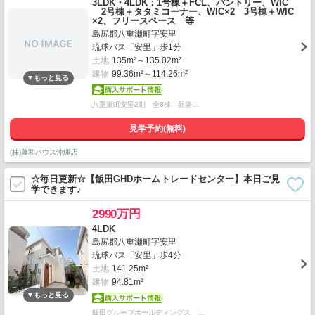
3LDK・4LDK：1号棟＋FCL、パントリー、WIC
2号棟＋タタミコーナー、WIC×2 3号棟＋WIC
×2、フリースペース 等
島尻郡八重瀬町字安里
琉球バス「安里」歩1分
土地
135m²～135.02m²
建物
99.36m²～114.26m²
八重瀬町安里2期 全8棟 新築…
見学予約(無料)
(株)藤和ハウス沖縄店
☆毎日更新☆【飯田GHDホームトレードセンター】本日ご見
学できます♪
2990万円
4LDK
島尻郡八重瀬町字安里
琉球バス「安里」歩4分
土地
141.25m²
建物
94.81m²
飯田グループホールディングス …