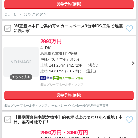
見学予約(無料)
じょーとーハウジング (株)GSK
8/4更新≪本日ご案内可≫カースペース3台◆IDS工法で地震
に強い家
2990万円
4LDK
島尻郡八重瀬町字安里
沖縄バス「与座」歩3分
土地
141.25m²（42.72坪）（登記）
建物
94.81m²（28.67坪）（登記）
飯田グループホールディングス …
見学予約(無料)
飯田グループホールディングス ホームトレードセンター(株)沖縄中央営業所
【長期優良住宅認定物件】約40坪以上のゆとりある敷地！本
日、案内可能です！
2990万円・3090万円