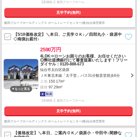
【新価格♪】飯田グループホール…
見学予約(無料)
飯田グループホールディングス ホームトレードセンター(株)仙台南営業所
【5/18価格改定】＼本日、ご見学ＯＫ♪／四郎丸小・袋原中
◇南側お庭付♪
2590万円
4LDK⇒ローンお困りのお客様、お任せください
◎弊社提携銀行にて審査提案いたします！フリー
ダイヤル：0120-888-673
仙台市太白区袋原
ＪＲ東北本線「太子堂」バス31分観音堂前歩6分
土地
150.17m²
建物
97.29m²
【新価格♪】飯田グループホール…
見学予約(無料)
飯田グループホールディングス ホームトレードセンター(株)仙台南営業所
【価格改定】＼本日、ご案内ＯＫ／袋原小・中田中♪閑静な