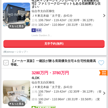
4LDK＋ウォークインクローゼット【長期優良住
宅】ファミリークローゼットもある収納豊富な住
まい♪
仙台市太白区柳生
ＪＲ東北本線「太子堂」歩41分
土地
106.79m²・119.42m²（32.30坪・36.12坪）
建物
100.2m²・110.96m²（30.31坪・33.56坪）
Livele Garden.S…
見学予約(無料)
(株)siroop～シロップ～
【メーカー直販】一建設が贈る長期優良住宅＆住宅性能最高
等級。
3280万円・3780万円
4LDK
仙台市太白区柳生
ＪＲ東北本線「太子堂」歩41分
土地
106.79m²・119.42m²（32.30坪・36.12坪）（登
記）
建物
100.2m²・110.96m²（30.31坪・33.56坪）（実
測）