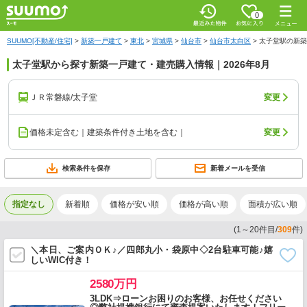
0
SUUMO[不動産/住宅]
>
新築一戸建て
>
東北
>
宮城県
>
仙台市
>
仙台市太白区
>
太子堂駅の新築
太子堂駅から探す新築一戸建て・建売購入情報｜2026年8月
ＪＲ常磐線/太子堂
変更
価格未定含む｜建築条件付き土地を含む｜
変更
検索条件を保存
新着メールを受信
指定なし
新着順
価格が安い順
価格が高い順
面積が広い順
(
1
～
20
件目/
309
件)
＼本日、ご案内ＯＫ♪／四郎丸小・袋原中◇2台駐車可能♪嬉
しいWIC付き！
2580万円
3LDK⇒ローンお困りのお客様、お任せください