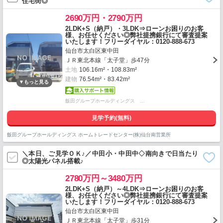
住宅街◎
2690万円・2790万円
2LDK+S（納戸）・3LDK⇒ローンお困りのお客
様、お任せください◎弊社提携銀行にて審査提案
いたします！フリーダイヤル：0120-888-673
仙台市太白区東中田
ＪＲ東北本線「太子堂」歩47分
土地
106.16m²・108.83m²
建物
76.54m²・83.42m²
飯田グループホールディングス …
見学予約(無料)
飯田グループホールディングス ホームトレードセンター(株)仙台南営業所
＼本日、ご見学ＯＫ♪／中田小・中田中◇南向きで日当たり
◎太陽光パネル搭載♪
2780万円～3480万円
2LDK+S（納戸）～4LDK⇒ローンお困りのお客
様、お任せください◎弊社提携銀行にて審査提案
いたします！フリーダイヤル：0120-888-673
仙台市太白区東中田
ＪＲ東北本線「太子堂」歩31分