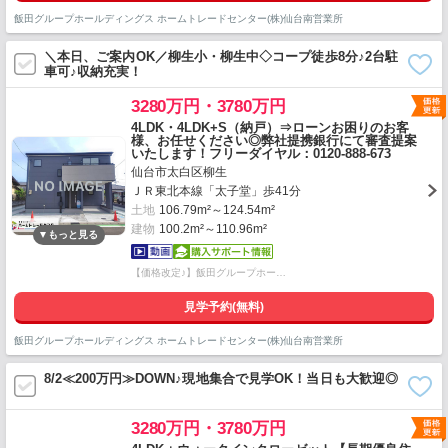
飯田グループホールディングス ホームトレードセンター(株)仙台南営業所
＼本日、ご案内OK／柳生小・柳生中◇コープ徒歩8分♪2台駐
車可♪収納充実！
3280万円・3780万円
4LDK・4LDK+S（納戸）⇒ローンお困りのお客
様、お任せください◎弊社提携銀行にて審査提案
いたします！フリーダイヤル：0120-888-673
仙台市太白区柳生
ＪＲ東北本線「太子堂」歩41分
土地
106.79m²～124.54m²
建物
100.2m²～110.96m²
【価格改定♪】飯田グループホー…
見学予約(無料)
飯田グループホールディングス ホームトレードセンター(株)仙台南営業所
8/2≪200万円≫DOWN♪現地集合で見学OK！当日も大歓迎◎
3280万円・3780万円