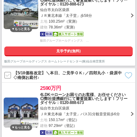
◎弊社提携銀行にて審査提案いたします！フリー
ダイヤル：0120-888-673
仙台市太白区袋原
ＪＲ東北本線「太子堂」歩58分
土地
100.25m²（実測）
建物
78.36m²（実測）
飯田グループホールディングス …
見学予約(無料)
飯田グループホールディングス ホームトレードセンター(株)仙台南営業所
【5/18価格改定】＼本日、ご見学ＯＫ♪／四郎丸小・袋原中
◇南側お庭付♪
2590万円
4LDK⇒ローンお困りのお客様、お任せください
◎弊社提携銀行にて審査提案いたします！フリー
ダイヤル：0120-888-673
仙台市太白区袋原
ＪＲ東北本線「太子堂」バス31分観音堂前歩6分
土地
150.17m²（登記）
建物
97.29m²（登記）