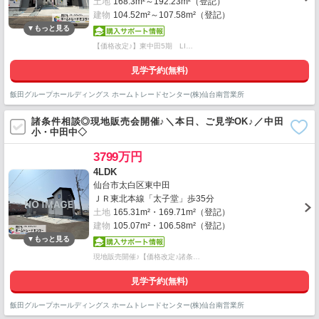
土地
168.3m²～192.23m²（登記）
建物
104.52m²～107.58m²（登記）
【価格改定♪】東中田5期 LI…
見学予約(無料)
飯田グループホールディングス ホームトレードセンター(株)仙台南営業所
諸条件相談◎現地販売会開催♪＼本日、ご見学OK♪／中田
小・中田中◇
3799万円
4LDK
仙台市太白区東中田
ＪＲ東北本線「太子堂」歩35分
土地
165.31m²・169.71m²（登記）
建物
105.07m²・106.58m²（登記）
現地販売開催♪【価格改定♪諸条…
見学予約(無料)
飯田グループホールディングス ホームトレードセンター(株)仙台南営業所