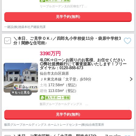
リーブルガーデン太白区柳生7丁…
見学予約(無料)
一建設(株)池袋本社戸建販売課
＼本日、ご見学ＯＫ♪／四郎丸小学校徒11分・袋原中学校3
分！閑静な住宅街♪
3390万円
4LDK⇒ローンお困りのお客様、お任せください
◎弊社提携銀行にて審査提案いたします！フリー
ダイヤル：0120-888-673
仙台市太白区袋原
ＪＲ東北本線「太子堂」歩59分
土地
172.58m²（登記）
建物
113.03m²（登記）
飯田グループホールディングス …
見学予約(無料)
飯田グループホールディングス ホームトレードセンター(株)仙台南営業所