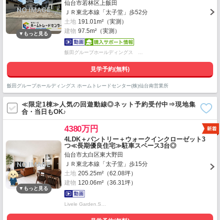
仙台市若林区上飯田
ＪＲ東北本線「太子堂」歩52分
土地
191.01m²（実測）
建物
97.5m²（実測）
飯田グループホールディングス …
見学予約(無料)
飯田グループホールディングス ホームトレードセンター(株)仙台南営業所
≪限定1棟≫人気の回遊動線◎ネット予約受付中⇒現地集
合・当日もOK♪
4380万円
4LDK＋パントリー＋ウォークインクローゼット3
つ≪長期優良住宅≫駐車スペース3台◎
仙台市太白区東大野田
ＪＲ東北本線「太子堂」歩15分
土地
205.25m²（62.08坪）
建物
120.06m²（36.31坪）
Livele Garden.S…