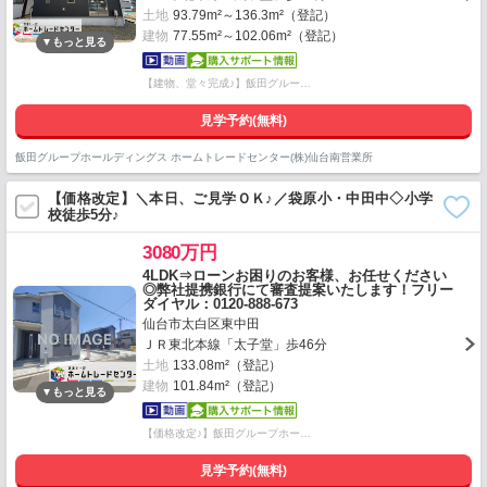
土地
93.79m²～136.3m²（登記）
建物
77.55m²～102.06m²（登記）
【建物、堂々完成♪】飯田グルー…
見学予約(無料)
飯田グループホールディングス ホームトレードセンター(株)仙台南営業所
【価格改定】＼本日、ご見学ＯＫ♪／袋原小・中田中◇小学
校徒歩5分♪
3080万円
4LDK⇒ローンお困りのお客様、お任せください
◎弊社提携銀行にて審査提案いたします！フリー
ダイヤル：0120-888-673
仙台市太白区東中田
ＪＲ東北本線「太子堂」歩46分
土地
133.08m²（登記）
建物
101.84m²（登記）
【価格改定♪】飯田グループホー…
見学予約(無料)