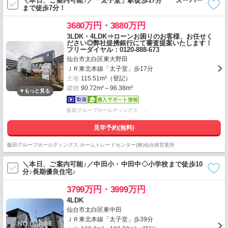
＼本日、ご案内可能♪／「太子堂」駅徒歩17分 スーパー
まで徒歩7分！
3680万円・3880万円
3LDK・4LDK⇒ローンお困りのお客様、お任せく
ださい◎弊社提携銀行にて審査提案いたします！
フリーダイヤル：0120-888-673
仙台市太白区東大野田
ＪＲ東北本線「太子堂」歩17分
土地
115.51m²（登記）
建物
90.72m²～96.38m²
飯田グループホールディングス …
見学予約(無料)
飯田グループホールディングス ホームトレードセンター(株)仙台南営業所
＼本日、ご案内可能♪／中田小・中田中◇小学校まで徒歩10
分♪長期優良住宅♪
3799万円・3999万円
4LDK
仙台市太白区東中田
ＪＲ東北本線「太子堂」歩39分