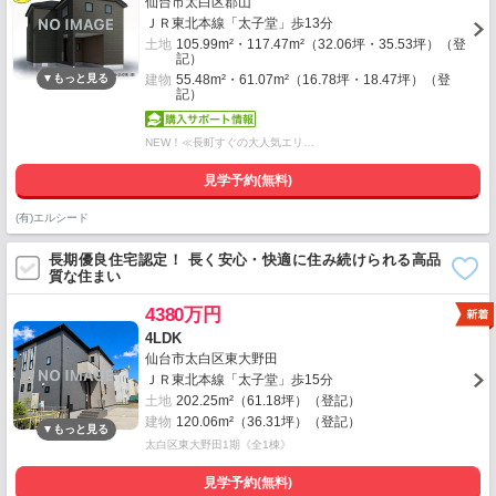
仙台市太白区郡山
ＪＲ東北本線「太子堂」歩13分
土地
105.99m²・117.47m²（32.06坪・35.53坪）（登
記）
建物
55.48m²・61.07m²（16.78坪・18.47坪）（登
記）
NEW！≪長町すぐの大人気エリ…
見学予約(無料)
(有)エルシード
長期優良住宅認定！ 長く安心・快適に住み続けられる高品
質な住まい
4380万円
4LDK
仙台市太白区東大野田
ＪＲ東北本線「太子堂」歩15分
土地
202.25m²（61.18坪）（登記）
建物
120.06m²（36.31坪）（登記）
太白区東大野田1期《全1棟》
見学予約(無料)