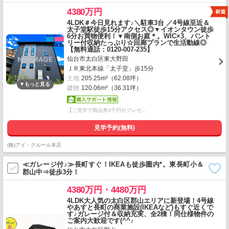
4380万円
4LDK＃今日見れます♪＼駐車3台 ／4号線至近＆
太子堂駅徒歩15分アクセス◎▼イオンタウン徒歩
6分お買物便利！▼南側お庭＊。WIC×3、パント
リー付収納たっぷり☆回廊プランで生活動線◎
【無料通話：0120-007-235】
仙台市太白区東大野田
ＪＲ東北本線「太子堂」歩15分
土地
205.25m²（62.08坪）
建物
120.06m²（36.31坪）
【ご見学で商品券3千円分プレゼ…
見学予約(無料)
(株)アイ・クルール本店
≪ガレージ付♪≫長町すぐ！IKEAも徒歩圏内*。東長町小＆
郡山中⇒徒歩3分！
4380万円・4480万円
4LDK大人気の太白区郡山エリアに新登場！4号線
やあすと長町の商業施設(IKEAなど)もすぐ近くで
す♪ガレージ付＆収納充実、全2棟！同仕様物件の
ご案内大歓迎です(^^♪