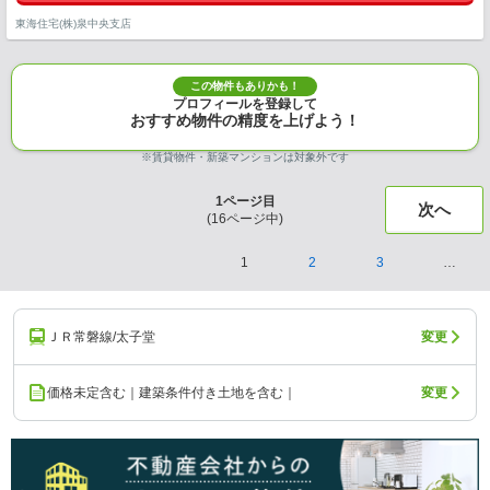
東海住宅(株)泉中央支店
この物件もありかも！
プロフィールを登録して
おすすめ物件の精度を上げよう！
※賃貸物件・新築マンションは対象外です
1
ページ目
次へ
(
16
ページ中)
1
2
3
…
ＪＲ常磐線/太子堂
変更
価格未定含む｜建築条件付き土地を含む｜
変更