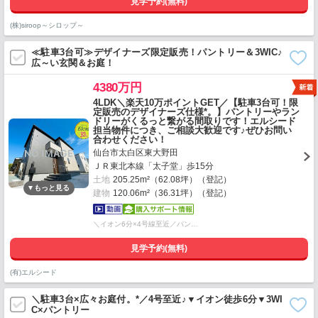
見学予約(無料)
(株)siroop～シロップ～
≪駐車3台可≫デザイナーズ限定販売！パントリー＆3WIC♪
広～い玄関＆お庭！
4380万円
4LDK＼楽天10万ポイントGET／【駐車3台可！限
定販売のデザイナーズ仕様*。】パントリーやラン
ドリーがくるっと繋がる間取りです！エルシード
担当物件につき、ご相談大歓迎です♪ぜひお問い
合わせください！
仙台市太白区東大野田
ＪＲ東北本線「太子堂」歩15分
土地
205.25m²（62.08坪）（登記）
建物
120.06m²（36.31坪）（登記）
＼イオン6分×4号線至近／パン…
見学予約(無料)
(有)エルシード
＼駐車3台×広々お庭付。*／4号至近♪▼イオン徒歩6分▼3WI
C×パントリー