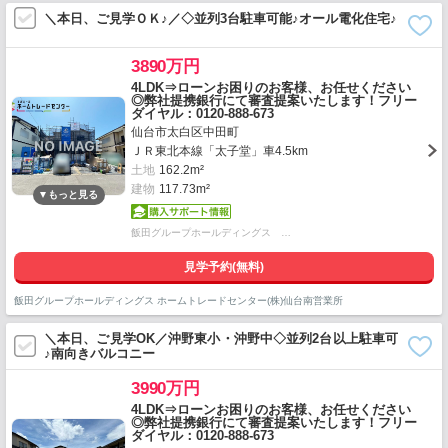
＼本日、ご見学ＯＫ♪／◇並列3台駐車可能♪オール電化住宅♪
3890万円
4LDK⇒ローンお困りのお客様、お任せください
◎弊社提携銀行にて審査提案いたします！フリー
ダイヤル：0120-888-673
仙台市太白区中田町
ＪＲ東北本線「太子堂」車4.5km
土地
162.2m²
建物
117.73m²
飯田グループホールディングス …
見学予約(無料)
飯田グループホールディングス ホームトレードセンター(株)仙台南営業所
＼本日、ご見学OK／沖野東小・沖野中◇並列2台以上駐車可
♪南向きバルコニー
3990万円
4LDK⇒ローンお困りのお客様、お任せください
◎弊社提携銀行にて審査提案いたします！フリー
ダイヤル：0120-888-673