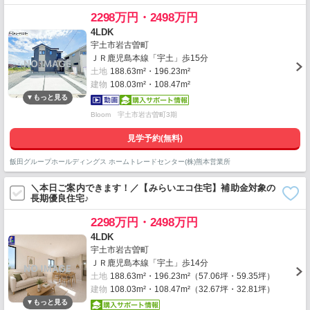
2298万円・2498万円
4LDK
宇土市岩古曽町
ＪＲ鹿児島本線「宇土」歩15分
土地
188.63m²・196.23m²
建物
108.03m²・108.47m²
Bloom 宇土市岩古曽町3期
見学予約(無料)
飯田グループホールディングス ホームトレードセンター(株)熊本営業所
＼本日ご案内できます！／【みらいエコ住宅】補助金対象の
長期優良住宅♪
2298万円・2498万円
4LDK
宇土市岩古曽町
ＪＲ鹿児島本線「宇土」歩14分
土地
188.63m²・196.23m²（57.06坪・59.35坪）
建物
108.03m²・108.47m²（32.67坪・32.81坪）