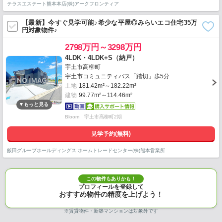
テラスエステート熊本本店(株)アークフロンティア
【最新】今すぐ見学可能♪希少な平屋◎みらいエコ住宅35万
円対象物件♪
2798万円～3298万円
4LDK・4LDK+S（納戸）
宇土市高柳町
宇土市コミュニティバス「踏切」歩5分
土地
181.42m²～182.22m²
建物
99.77m²～114.46m²
Bloom 宇土市高柳町2期
見学予約(無料)
飯田グループホールディングス ホームトレードセンター(株)熊本営業所
この物件もありかも！
プロフィールを登録して
おすすめ物件の精度を上げよう！
※賃貸物件・新築マンションは対象外です