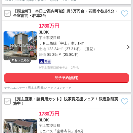
【頭金0円・本日ご案内可能】月3万円台・花園小徒歩9分・
全室南向・駐車2台
1780万円
3LDK
宇土市境目町
ＪＲ三角線「宇土」車3.1km
土地
123.34m²（37.31坪）（登記）
建物
85.29m²（25.80坪）
M宇土市境目町モデル 2号地
見学予約(無料)
テラスエステート熊本本店(株)アークフロンティア
【売主直販・諸費用カット】脱家賃応援フェア！限定割引実
施中！
1780万円
3LDK
宇土市境目町
ミニバス「宝林寺前」歩9分