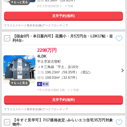
建物
95.58m²（28.91坪）
A宇土市境目町第３ ２号棟
見学予約(無料)
テラスエステート熊本本店(株)アークフロンティア
【頭金0円・本日案内可】花園小・月5万円台・LDK17帖・並
列4台♪
2298万円
4LDK
宇土市岩古曽町
ＪＲ三角線「宇土」歩16分
土地
196.23m²（59.35坪）（登記）
建物
108.03m²（32.67坪）
Y宇土市岩古曽町３期 １１号棟
見学予約(無料)
テラスエステート熊本本店(株)アークフロンティア
【今すぐ見学可】7/17価格改定♪みらいエコ住宅35万円対象
物件♪