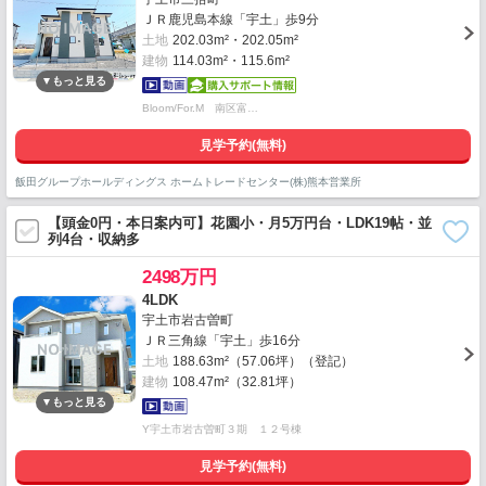
ＪＲ鹿児島本線「宇土」歩9分
土地
202.03m²・202.05m²
建物
114.03m²・115.6m²
Bloom/For.M 南区富…
見学予約(無料)
飯田グループホールディングス ホームトレードセンター(株)熊本営業所
【頭金0円・本日案内可】花園小・月5万円台・LDK19帖・並
列4台・収納多
2498万円
4LDK
宇土市岩古曽町
ＪＲ三角線「宇土」歩16分
土地
188.63m²（57.06坪）（登記）
建物
108.47m²（32.81坪）
Y宇土市岩古曽町３期 １２号棟
見学予約(無料)