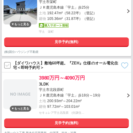
宇土市栄町
ＪＲ鹿児島本線「宇土」歩25分
土地
192.47m²（58.22坪）（登記）
建物
105.36m²（31.87坪）（登記）
宇土 栄町
見学予約(無料)
(株)国分ハウジング不動産
【ダイワハウス】敷地60坪超。『ZEH』仕様のオール電化住
宅＜即時予約可＞
3980万円～4090万円
3LDK
宇土市北段原町
ＪＲ鹿児島本線「宇土」歩18分～19分
土地
200.93m²～204.22m²
建物
97.72m²～103.01m²
セキュレア宇土北段原 (分譲住…
見学予約(無料)
大和ハウス工業 熊本住宅営業所 分譲課 担当：近藤