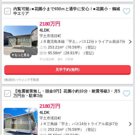
内覧可能♪■花園小まで650ｍと通学に安心！■花園小・鶴城
中エリア
2180万円
4LDK
宇土市境目町
ＪＲ鹿児島本線「宇土」バス12分トライアル前歩7分
土地
253.21m²（76.59坪）（登記）
建物
95.58m²（28.91坪）（登記）
宇土境目町 第3 2号棟
見学予約(無料)
(株)国分ハウジング不動産
【地震被害無し・頭金0円】花園小約10分・耐震等級3・月5
万円台・駐車3台
2180万円
4LDK
宇土市境目町
ＪＲ三角線「宇土」バス14分トライアル前歩7分
土地
253.21m²（76.59坪）（登記）