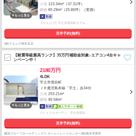
土地
123.34m²（37.31坪）
建物
85.29m²（25.80坪）（実測）
【マエムラ】宇土市境目町モデル…
見学予約(無料)
(株)マエムラ熊本支店
【耐震等級最高ランク】35万円補助金対象♪エアコン4台キャ
ンペーン中！
2180万円
4LDK
宇土市境目町
ＪＲ鹿児島本線「宇土」歩34分
土地
253.21m²
建物
95.58m²
クレイドルガーデン 宇土市境目…
見学予約(無料)
飯田グループホールディングス ホームトレードセンター(株)熊本営業所