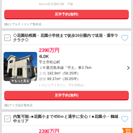
Bloom岩古曽町3期 戸建 …
見学予約(無料)
(株)リアルティストア熊本店
◇花園幼稚園・花園小学校まで徒歩10分圏内で送迎・通学ラ
クラク◇
2390万円
4LDK
宇土市松山町
ＪＲ鹿児島本線「宇土」車3.7km
土地
192.9m²（58.35坪）
建物
99.37m²（30.05坪）
いろどりアイタウン 宇土市松山…
見学予約(無料)
(株)アイダ設計熊本店
内覧可能♪■花園小まで450ｍと通学に安心！■花園小・鶴城
中エリア
2390万円