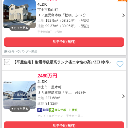
4LDK
宇土市松山町
ＪＲ鹿児島本線「松橋」歩37分
土地
192.9m²（58.35坪）（登記）
建物
99.37m²（30.05坪）（登記）
宇土松山町 2号棟
見学予約(無料)
(株)国分ハウジング不動産
【平屋住宅】耐震等級最高ランク省エネ性の高いZEH水準♪
2480万円
4LDK
宇土市一里木町
ＪＲ鹿児島本線「宇土」歩27分
土地
227.68m²
建物
91.32m²
クレイドルガーデン 宇土市一里…
見学予約(無料)