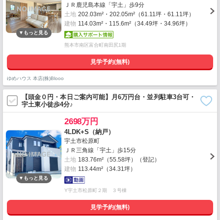
ＪＲ鹿児島本線「宇土」歩9分
土地
202.03m²・202.05m²（61.11坪・61.11坪）
建物
114.03m²・115.6m²（34.49坪・34.96坪）
熊本市南区富合町南田尻1期
見学予約(無料)
ゆめハウス 本店(株)Blooo
【頭金０円・本日ご案内可能】月6万円台・並列駐車3台可・
宇土東小徒歩4分♪
2698万円
4LDK+S（納戸）
宇土市松原町
ＪＲ三角線「宇土」歩15分
土地
183.76m²（55.58坪）（登記）
建物
113.44m²（34.31坪）
Y宇土市松原町２期 ３号棟
見学予約(無料)