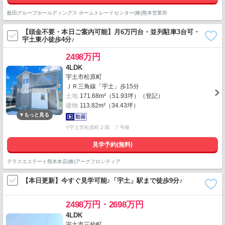
飯田グループホールディングス ホームトレードセンター(株)熊本営業所
【頭金不要・本日ご案内可能】月6万円台・並列駐車3台可・
宇土東小徒歩4分♪
2498万円
4LDK
宇土市松原町
ＪＲ三角線「宇土」歩15分
土地
171.68m²（51.93坪）（登記）
建物
113.82m²（34.43坪）
Y宇土市松原町２期 ７号棟
見学予約(無料)
テラスエステート熊本本店(株)アークフロンティア
【本日更新】今すぐ見学可能♪「宇土」駅まで徒歩9分♪
2498万円・2698万円
4LDK
宇土市三拾町