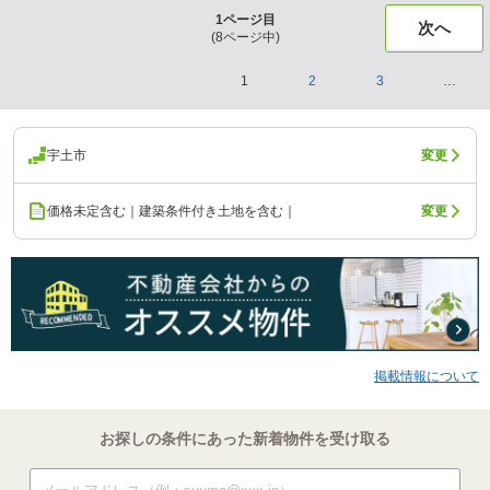
1
ページ目
次へ
(
8
ページ中)
1
2
3
…
宇土市
変更
価格未定含む｜建築条件付き土地を含む｜
変更
掲載情報について
お探しの条件にあった新着物件を受け取る