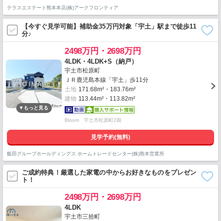
テラスエステート熊本本店(株)アークフロンティア
【今すぐ見学可能】補助金35万円対象「宇土」駅まで徒歩11
分♪
2498万円・2698万円
4LDK・4LDK+S（納戸）
宇土市松原町
ＪＲ鹿児島本線「宇土」歩11分
土地
171.68m²・183.76m²
建物
113.44m²・113.82m²
Bloom 宇土市松原町2期
見学予約(無料)
飯田グループホールディングス ホームトレードセンター(株)熊本営業所
ご成約特典！厳選した家電の中からお好きなものをプレゼン
ト！
2498万円・2698万円
4LDK
宇土市三拾町