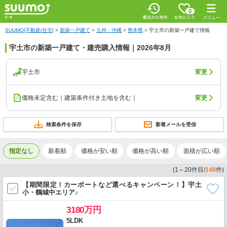
0
SUUMO[不動産/住宅]
>
新築一戸建て
>
九州・沖縄
>
熊本県
>
宇土市の新築一戸建て情報
宇土市の新築一戸建て・建売購入情報｜2026年8月
宇土市
変更
価格未定含む｜建築条件付き土地を含む｜
変更
検索条件を保存
新着メールを受信
指定なし
新着順
価格が安い順
価格が高い順
面積が広い順
(
1
～
20
件目/
148
件)
【期間限定！カーポートなど選べるキャンペーン！】宇土
小・鶴城中エリア♪
3180万円
5LDK