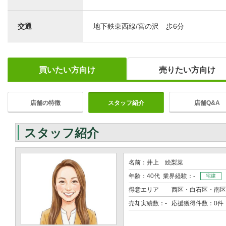
交通
地下鉄東西線/宮の沢 歩6分
買いたい方向け
売りたい方向け
店舗の特徴
スタッフ紹介
店舗Q&A
スタッフ紹介
名前：井上 絵梨菜
年齢：40代 業界経験：-
宅建
得意エリア
西区・白石区・南区
売却実績数：- 応援獲得件数：0件