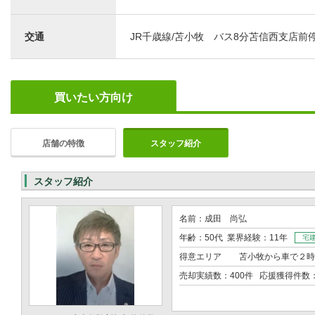
交通
JR千歳線/苫小牧 バス8分苫信西支店前
買いたい方向け
店舗の特徴
スタッフ紹介
スタッフ紹介
名前：成田 尚弘
年齢：50代 業界経験：11年
宅
得意エリア
苫小牧から車で２時
売却実績数：400件 応援獲得件数