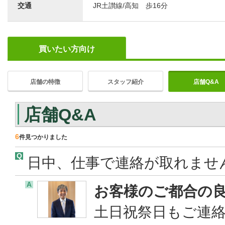
交通
JR土讃線/高知 歩16分
買いたい方向け
店舗の特徴
スタッフ紹介
店舗Q&A
店舗Q&A
6
件見つかりました
Q
日中、仕事で連絡が取れませ
A
お客様のご都合の
土日祝祭日もご連