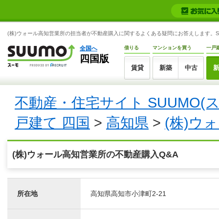
(株)ウォール高知営業所の担当者が不動産購入に関するよくある疑問にお答えします。SU
全国へ
借りる
マンションを買う
一戸
四国版
賃貸
新築
中古
不動産・住宅サイト SUUMO(
戸建て 四国
>
高知県
>
(株)ウ
(株)ウォール高知営業所の不動産購入Q&A
所在地
高知県高知市小津町2-21