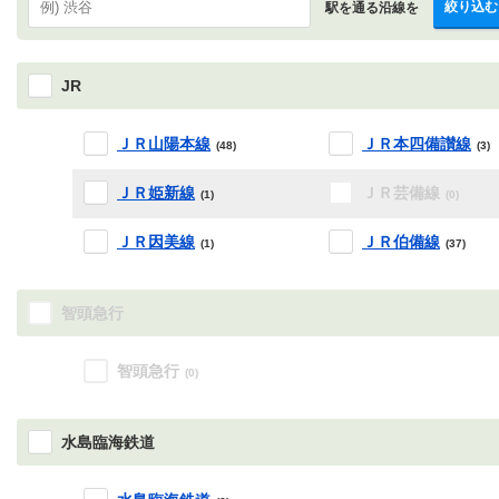
絞り込む
駅を通る沿線を
JR
ＪＲ山陽本線
ＪＲ本四備讃線
(48)
(3)
ＪＲ姫新線
ＪＲ芸備線
(1)
(0)
ＪＲ因美線
ＪＲ伯備線
(1)
(37)
智頭急行
智頭急行
(0)
水島臨海鉄道