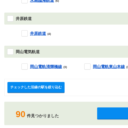
水島臨海鉄道
(6)
井原鉄道
井原鉄道
(4)
岡山電気軌道
岡山電軌清輝橋線
岡山電軌東山本線
(3)
(
チェックした沿線の駅を絞り込む
90
件見つかりました