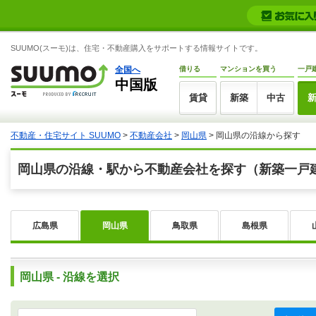
SUUMO(スーモ)は、住宅・不動産購入をサポートする情報サイトです。
全国へ
借りる
マンションを買う
一戸
中国版
賃貸
新築
中古
不動産・住宅サイト SUUMO
>
不動産会社
>
岡山県
>
岡山県の沿線から探す
岡山県の沿線・駅から不動産会社を探す（新築一戸
広島県
岡山県
鳥取県
島根県
岡山県 - 沿線を選択