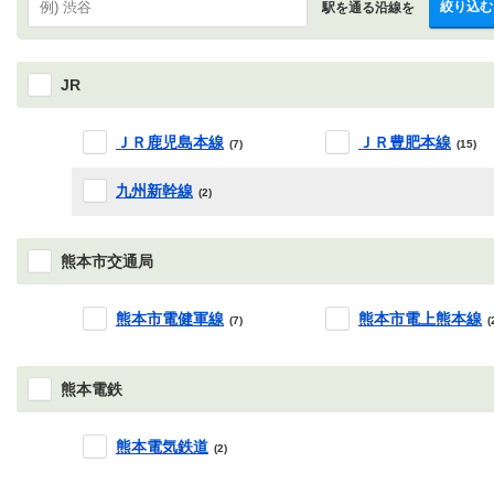
絞り込む
駅を通る沿線を
JR
ＪＲ鹿児島本線
ＪＲ豊肥本線
(7)
(15)
九州新幹線
(2)
熊本市交通局
熊本市電健軍線
熊本市電上熊本線
(7)
(
熊本電鉄
熊本電気鉄道
(2)