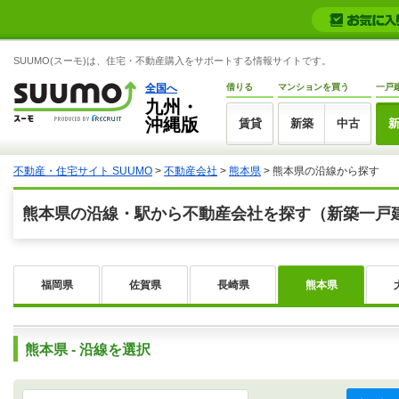
SUUMO(スーモ)は、住宅・不動産購入をサポートする情報サイトです。
全国へ
借りる
マンションを買う
一戸
九州・
沖縄版
賃貸
新築
中古
不動産・住宅サイト SUUMO
>
不動産会社
>
熊本県
>
熊本県の沿線から探す
熊本県の沿線・駅から不動産会社を探す（新築一戸
福岡県
佐賀県
長崎県
熊本県
熊本県 - 沿線を選択