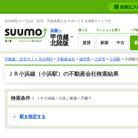
SUUMO(スーモ)は、住宅・不動産購入をサポートする情報サイトです。
全国へ
借りる
マンションを買う
一戸
甲信越・
北陸版
賃貸
新築
中古
不動産・住宅サイト SUUMO
>
不動産会社
>
福井県
>
小浜市
>
小浜駅
>
小浜駅
ＪＲ小浜線（小浜駅）の不動産会社検索結果
検索条件：
ＪＲ小浜線／小浜／新築一戸建て
駅を指定する