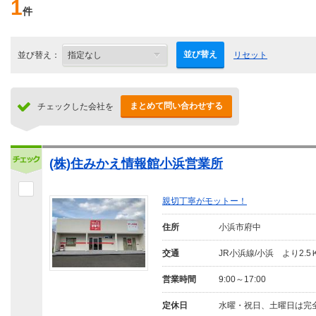
1
件
並び替え
並び替え：
リセット
まとめて問い合わせする
チェックした会社を
(株)住みかえ情報館小浜営業所
親切丁寧がモットー！
住所
小浜市府中
交通
JR小浜線/小浜 より2.5
営業時間
9:00～17:00
定休日
水曜・祝日、土曜日は完