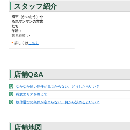
スタッフ紹介
海王（かいおう）や
る気マンマンの営業
たち
年齢：-
業界経験：-
詳しくは
こちら
店舗Q&A
Q
なかなか良い物件が見つからない。どうしたらいい？
Q
得意エリアを教えて
Q
物件選びの条件が定まらない。何から決めるといい？
店舗地図