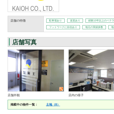
店舗の特徴
駐車場あり
送迎あり
経験10年以上のベテ
フットワークに自信あり
地元の実績多数
地
店舗写真
店舗外観
店内の様子
掲載中の物件一覧：
土地（8）