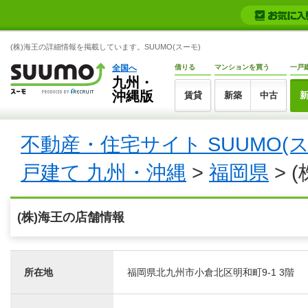
(株)海王の詳細情報を掲載しています。SUUMO(スーモ)
全国へ
借りる
マンションを買う
一戸
九州・
沖縄版
賃貸
新築
中古
不動産・住宅サイト SUUMO(
戸建て 九州・沖縄
>
福岡県
> 
(株)海王の店舗情報
所在地
福岡県北九州市小倉北区明和町9-1 3階