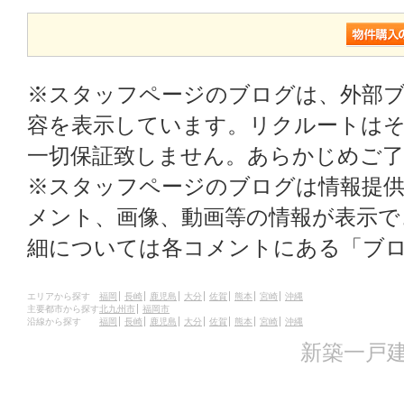
※スタッフページのブログは、外部
容を表示しています。リクルートはそ
一切保証致しません。あらかじめご
※スタッフページのブログは情報提
メント、画像、動画等の情報が表示
細については各コメントにある「ブ
エリアから探す
福岡
長崎
鹿児島
大分
佐賀
熊本
宮崎
沖縄
主要都市から探す
北九州市
福岡市
沿線から探す
福岡
長崎
鹿児島
大分
佐賀
熊本
宮崎
沖縄
新築一戸建