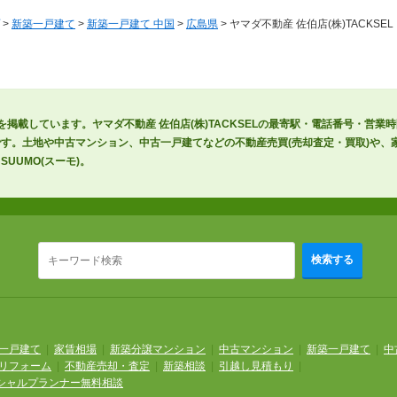
>
新築一戸建て
>
新築一戸建て 中国
>
広島県
> ヤマダ不動産 佐伯店(株)TACKSEL
情報を掲載しています。ヤマダ不動産 佐伯店(株)TACKSELの最寄駅・電話番号・営業
す。土地や中古マンション、中古一戸建てなどの不動産売買(売却査定・買取)や、家
UUMO(スーモ)。
検索する
一戸建て
|
家賃相場
|
新築分譲マンション
|
中古マンション
|
新築一戸建て
|
中
リフォーム
|
不動産売却・査定
|
新築相談
|
引越し見積もり
|
シャルプランナー無料相談