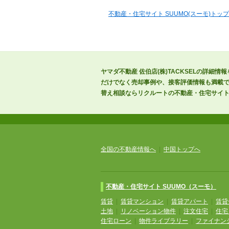
不動産・住宅サイト SUUMO(スーモ)トップ
ヤマダ不動産 佐伯店(株)TACKSELの詳細
だけでなく売却事例や、接客評価情報も満載で
替え相談ならリクルートの不動産・住宅サイトS
全国の不動産情報へ
|
中国トップへ
不動産・住宅サイト SUUMO（スーモ）
賃貸
|
賃貸マンション
|
賃貸アパート
|
賃貸
土地
|
リノベーション物件
|
注文住宅
|
住宅
住宅ローン
|
物件ライブラリー
|
ファイナン