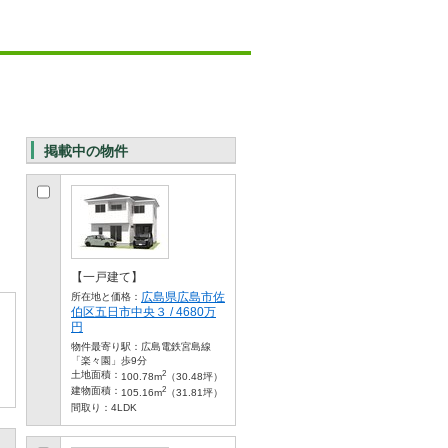
掲載中の物件
【一戸建て】
広島県広島市佐
所在地と価格：
伯区五日市中央３ / 4680万
円
物件最寄り駅：
広島電鉄宮島線
「楽々園」歩9分
2
土地面積：
100.78m
（30.48坪）
2
建物面積：
105.16m
（31.81坪）
間取り：
4LDK