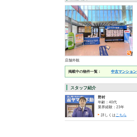
店舗外観
掲載中の物件一覧：
中古マンション
スタッフ紹介
野村
年齢：40代
業界経験：23年
詳しくは
こちら