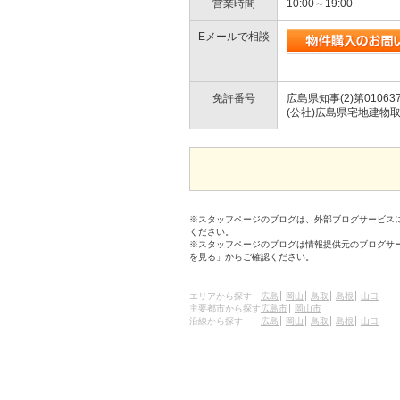
営業時間
10:00～19:00
Eメールで相談
免許番号
広島県知事(2)第01063
(公社)広島県宅地建物
※スタッフページのブログは、外部ブログサービス
ください。
※スタッフページのブログは情報提供元のブログサ
を見る」からご確認ください。
エリアから探す
広島
岡山
鳥取
島根
山口
主要都市から探す
広島市
岡山市
沿線から探す
広島
岡山
鳥取
島根
山口