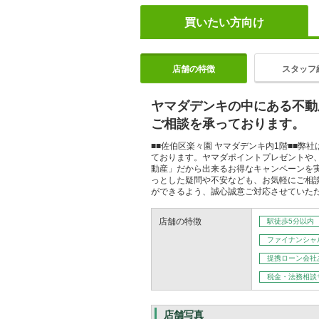
買いたい方向け
店舗の特徴
スタッフ
ヤマダデンキの中にある不動
ご相談を承っております。
■■佐伯区楽々園 ヤマダデンキ内1階■■弊
ております。ヤマダポイントプレゼントや
動産」だから出来るお得なキャンペーンを
っとした疑問や不安なども、お気軽にご相
ができるよう、誠心誠意ご対応させていた
店舗の特徴
駅徒歩5分以内
ファイナンシャ
提携ローン会社
税金・法務相談
店舗写真