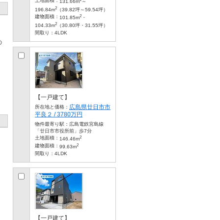
土地面積：
131.66m
～
2
196.84m
（39.82坪～59.54坪）
2
建物面積：
101.85m
・
2
104.33m
（30.80坪・31.55坪）
間取り：
4LDK
の
【一戸建て】
広島県廿日市市
所在地と価格：
平良２ / 3780万円
物件最寄り駅：
広島電鉄宮島線
「廿日市市役所前」歩7分
2
土地面積：
」
146.46m
2
建物面積：
99.63m
間取り：
4LDK
【一戸建て】