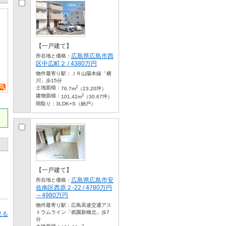
【一戸建て】
広島県広島市西
所在地と価格：
区中広町２ / 4380万円
物件最寄り駅：
ＪＲ山陽本線「横
川」歩15分
2
土地面積：
76.7m
（23.20坪）
2
建物面積：
101.42m
（30.67坪）
間取り：
3LDK+S（納戸）
【一戸建て】
広島県広島市安
所在地と価格：
佐南区西原２-22 / 4780万円
～4980万円
物件最寄り駅：
広島高速交通アス
トラムライン「祇園新橋北」歩7
見る
分
2