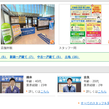
店舗外観
スタッフ一同
（5）
新築一戸建て（7）
中古一戸建て（5）
土地（16）
桐本
吉良
年齢：40代
年齢：20代
業界経験：23年
業界経験：2年
詳しくは
こちら
詳しくは
こちら
すべてのスタッフを