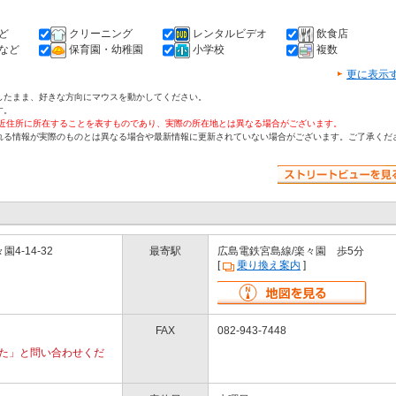
ど
クリーニング
レンタルビデオ
飲食店
など
保育園・幼稚園
小学校
複数
更に表示
したまま、好きな方向にマウスを動かしてください。
す。
付近住所に所在することを表すものであり、実際の所在地とは異なる場合がございます。
れる情報が実際のものとは異なる場合や最新情報に更新されていない場合がございます。ご了承くだ
4-14-32
最寄駅
広島電鉄宮島線/楽々園 歩5分
[
乗り換え案内
]
FAX
082-943-7448
を見た」と問い合わせくだ