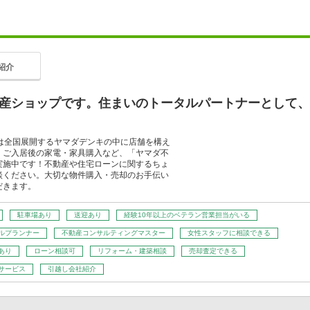
紹介
産ショップです。住まいのトータルパートナーとして、
社は全国展開するヤマダデンキの中に店舗を構え
、ご入居後の家電・家具購入など、「ヤマダ不
実施中です！不動産や住宅ローンに関するちょ
談ください。大切な物件購入・売却のお手伝い
だきます。
駐車場あり
送迎あり
経験10年以上のベテラン営業担当がいる
ルプランナー
不動産コンサルティングマスター
女性スタッフに相談できる
あり
ローン相談可
リフォーム・建築相談
売却査定できる
サービス
引越し会社紹介