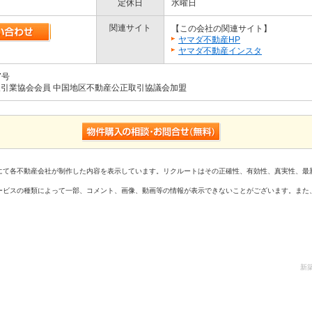
定休日
水曜日
関連サイト
【この会社の関連サイト】
ヤマダ不動産HP
ヤマダ不動産インスタ
7号
取引業協会会員 中国地区不動産公正取引協議会加盟
にて各不動産会社が制作した内容を表示しています。リクルートはその正確性、有効性、真実性、最
ービスの種類によって一部、コメント、画像、動画等の情報が表示できないことがございます。また
新