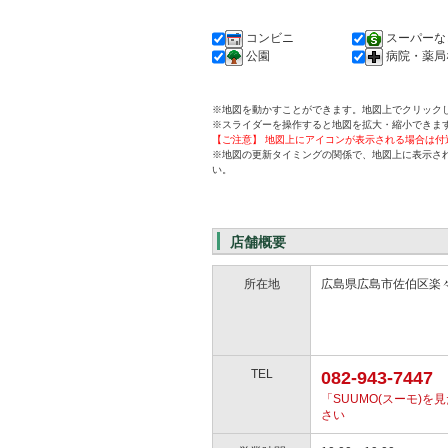
コンビニ
スーパーな
公園
病院・薬局
※地図を動かすことができます。地図上でクリック
※スライダーを操作すると地図を拡大・縮小できま
【ご注意】 地図上にアイコンが表示される場合は
※地図の更新タイミングの関係で、地図上に表示さ
い。
店舗概要
所在地
広島県広島市佐伯区楽々園
TEL
082-943-7447
「SUUMO(スーモ)
さい