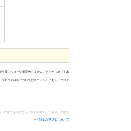
新性等につき一切保証致しません。あらかじめご了承
、ブログの詳細については各コメントにある「ブログ
築一戸建てを探すなら｜SUUMO(スーモ)新築一戸建て
情報の見方について