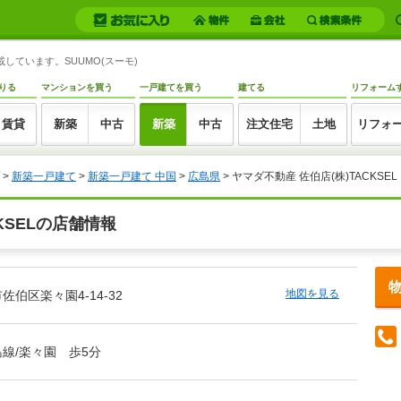
載しています。SUUMO(スーモ)
りる
マンションを買う
一戸建てを買う
建てる
リフォーム
賃貸
新築
中古
新築
中古
注文住宅
土地
リフォ
>
新築一戸建て
>
新築一戸建て 中国
>
広島県
> ヤマダ不動産 佐伯店(株)TACKSEL
KSELの店舗情報
地図を見る
伯区楽々園4-14-32
線/楽々園 歩5分