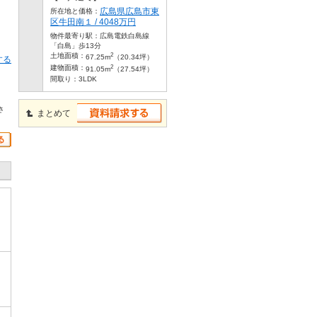
広島県広島市東
所在地と価格：
区牛田南１ / 4048万円
物件最寄り駅：
広島電鉄白島線
「白島」歩13分
2
土地面積：
67.25m
（20.34坪）
する
2
建物面積：
91.05m
（27.54坪）
間取り：
3LDK
さ
まとめて