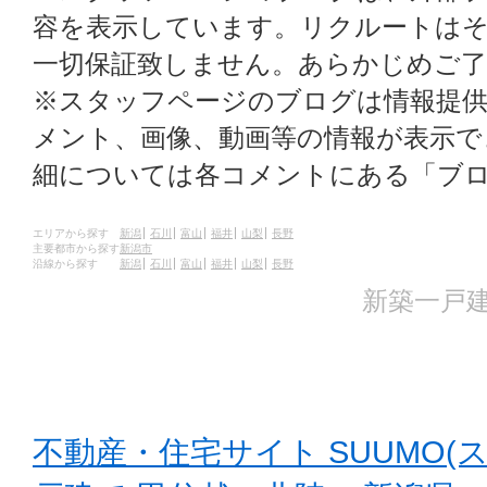
容を表示しています。リクルートはそ
一切保証致しません。あらかじめご
※スタッフページのブログは情報提
メント、画像、動画等の情報が表示
細については各コメントにある「ブ
エリアから探す
新潟
石川
富山
福井
山梨
長野
主要都市から探す
新潟市
沿線から探す
新潟
石川
富山
福井
山梨
長野
新築一戸建
不動産・住宅サイト SUUMO(