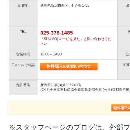
所在地
新潟県新潟市西区小針が丘1-55
最
TEL
025-378-1485
「SUUMO(スーモ)を見た」と問い合わせくだ
さい
営業時間
10:00～19:00
定
関連
Eメールで相談
免許番号
新潟県知事(3)第005249号
(公社)全日本不動産協会新潟県本部会員 (公社)首都圏不
※スタッフページのブログは、外部