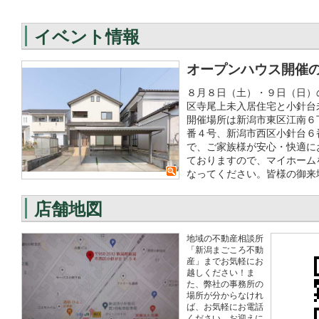
イベント情報
オープンハウス開催
８月８日（土）・９日（日）
区寺尾上未入居住宅と小針台
開催場所は新潟市東区江南６
番４号、新潟市西区小針台６
で、ご家族様が安心・快適に
ておりますので、マイホーム
なってください。皆様の御来
店舗地図
地域の不動産相談所
「新潟まごころ不動
産」までお気軽にお
越しください！ま
た、弊社の事務所の
場所が分からなけれ
ば、お気軽にお電話
ください。お迎えに