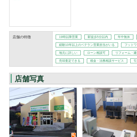
店舗の特徴
19時以降営業
駅徒歩5分以内
年中無休
経験10年以上のベテラン営業担当がいる
フットワ
地元に詳しい
ローン相談可
リフォーム・建
売却査定できる
税金・法務相談サービス
引
店舗写真