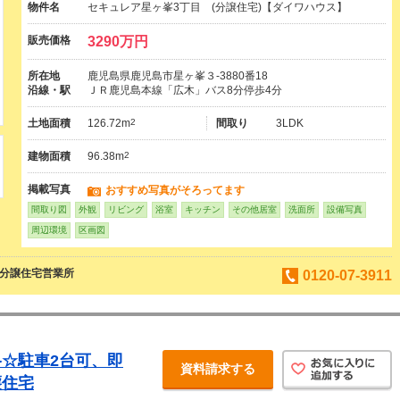
物件名
セキュレア星ヶ峯3丁目 (分譲住宅)【ダイワハウス】
販売価格
3290万円
所在地
鹿児島県鹿児島市星ヶ峯３-3880番18
沿線・駅
ＪＲ鹿児島本線「広木」バス8分停歩4分
土地面積
126.72m
2
間取り
3LDK
建物面積
96.38m
2
掲載写真
おすすめ写真がそろってます
間取り図
外観
リビング
浴室
キッチン
その他居室
洗面所
設備写真
周辺環境
区画図
島分譲住宅営業所
0120-07-3911
☆駐車2台可、即
資料請求する
譲住宅