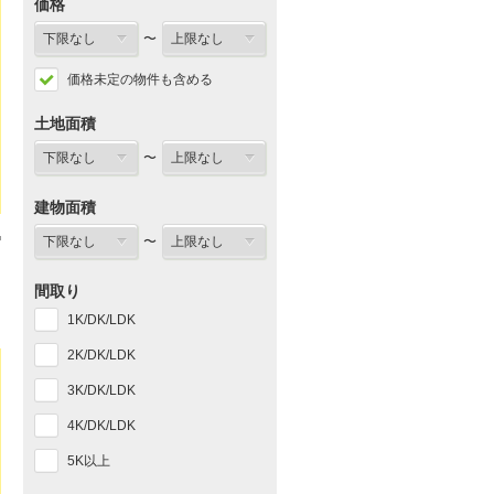
価格
〜
価格未定の物件も含める
土地面積
〜
建物面積
〜
間取り
1K/DK/LDK
2K/DK/LDK
3K/DK/LDK
4K/DK/LDK
5K以上