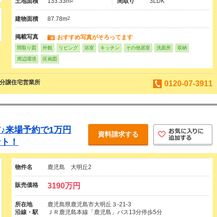
土地面積
133.33m
2
間取り
3LDK
建物面積
87.78m
2
掲載写真
おすすめ写真がそろってます
間取り図
外観
リビング
浴室
キッチン
その他居室
洗面所
収納
周辺環境
区画図
島分譲住宅営業所
0120-07-3911
♪来場予約で1万円
資料請求する
ント！
物件名
鹿児島 大明丘2
販売価格
3190万円
所在地
鹿児島県鹿児島市大明丘３-21-3
沿線・駅
ＪＲ鹿児島本線「鹿児島」バス13分停歩5分