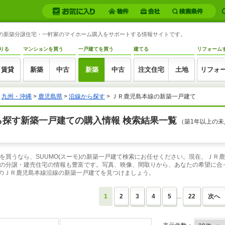
本線の新築分譲住宅・一軒家のマイホーム購入をサポートする情報サイトです。
りる
マンションを買う
一戸建てを買う
建てる
リフォーム
賃貸
新築
中古
新築
中古
注文住宅
土地
リフォ
>
九州・沖縄
>
鹿児島県
>
沿線から探す
> ＪＲ鹿児島本線の新築一戸建て
ら探す新築一戸建ての購入情報 検索結果一覧
（築1年以上の
買うなら、SUUMO(スーモ)の新築一戸建て検索にお任せください。現在、ＪＲ鹿
の分譲・建売住宅の情報も豊富です。写真、映像、間取りから、あなたの希望に合
リのＪＲ鹿児島本線沿線の新築一戸建てを見つけましょう。
1
2
3
4
5
...
22
次へ