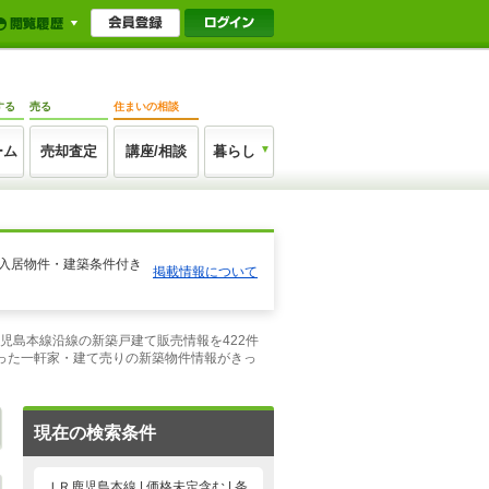
する
売る
住まいの相談
ーム
売却査定
講座/相談
暮らし
未入居物件・建築条件付き
掲載情報について
児島本線沿線の新築戸建て販売情報を422件
った一軒家・建て売りの新築物件情報がきっ
現在の検索条件
ＪＲ鹿児島本線 | 価格未定含む | 条