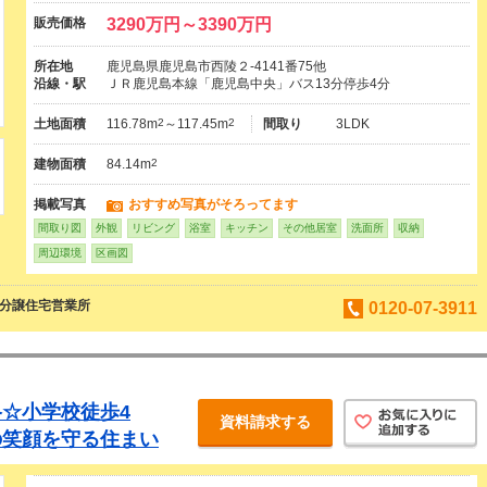
販売価格
3290万円～3390万円
所在地
鹿児島県鹿児島市西陵２-4141番75他
沿線・駅
ＪＲ鹿児島本線「鹿児島中央」バス13分停歩4分
土地面積
116.78m
2
～117.45m
2
間取り
3LDK
建物面積
84.14m
2
掲載写真
おすすめ写真がそろってます
間取り図
外観
リビング
浴室
キッチン
その他居室
洗面所
収納
周辺環境
区画図
島分譲住宅営業所
0120-07-3911
☆小学校徒歩4
資料請求する
の笑顔を守る住まい