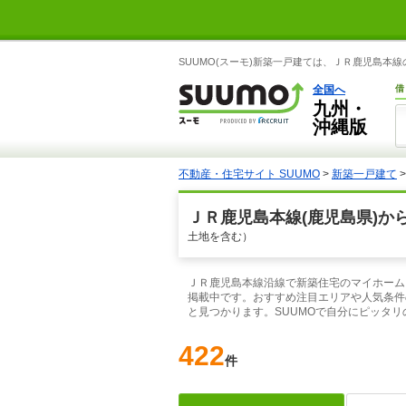
SUUMO(スーモ)新築一戸建ては、ＪＲ鹿児島
全国へ
借
九州・
沖縄版
不動産・住宅サイト SUUMO
>
新築一戸建て
ＪＲ鹿児島本線(鹿児島県)か
土地を含む）
ＪＲ鹿児島本線沿線で新築住宅のマイホームを
掲載中です。おすすめ注目エリアや人気条件
と見つかります。SUUMOで自分にピッタ
422
件