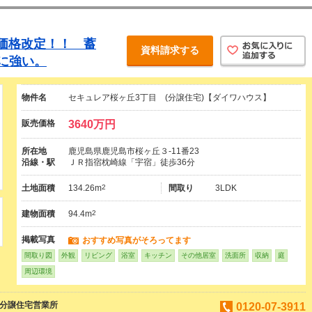
価格改定！！ 蓄
資料請求する
に強い。
物件名
セキュレア桜ヶ丘3丁目 (分譲住宅)【ダイワハウス】
販売価格
3640万円
所在地
鹿児島県鹿児島市桜ヶ丘３-11番23
沿線・駅
ＪＲ指宿枕崎線「宇宿」徒歩36分
土地面積
134.26m
2
間取り
3LDK
建物面積
94.4m
2
掲載写真
おすすめ写真がそろってます
間取り図
外観
リビング
浴室
キッチン
その他居室
洗面所
収納
庭
周辺環境
島分譲住宅営業所
0120-07-3911