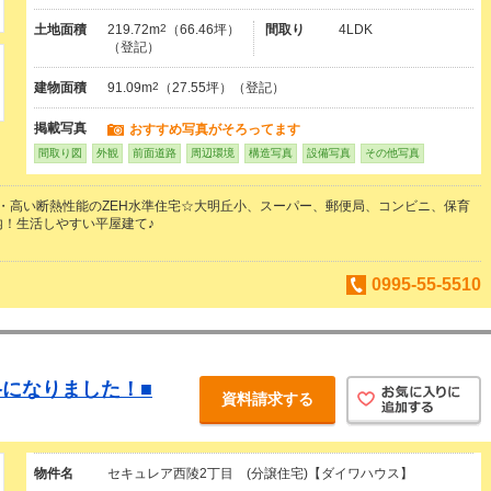
土地面積
219.72m
2
（66.46坪）
間取り
4LDK
（登記）
建物面積
91.09m
2
（27.55坪）（登記）
掲載写真
おすすめ写真がそろってます
間取り図
外観
前面道路
周辺環境
構造写真
設備写真
その他写真
・高い断熱性能のZEH水準住宅☆大明丘小、スーパー、郵便局、コンビニ、保育
内！生活しやすい平屋建て♪
0995-55-5510
になりました！■
資料請求する
物件名
セキュレア西陵2丁目 (分譲住宅)【ダイワハウス】