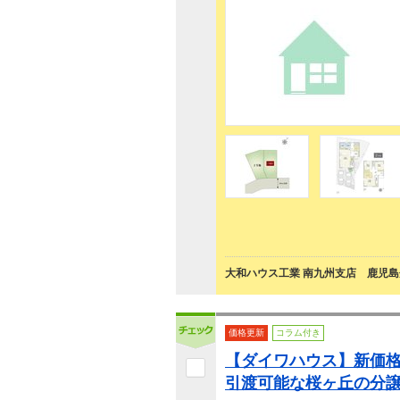
大和ハウス工業 南九州支店 鹿児
価格更新
コラム付き
【ダイワハウス】新価格
引渡可能な桜ヶ丘の分