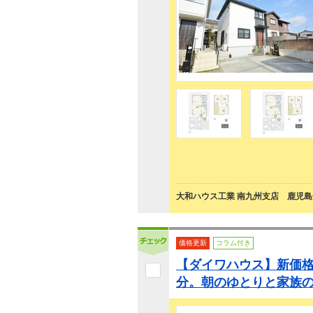
大和ハウス工業 南九州支店 鹿児
価格更新
コラム付き
【ダイワハウス】新価格
分。朝のゆとりと家族