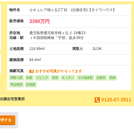
物件名
セキュレア桜ヶ丘2丁目 (分譲住宅)【ダイワハウス】
販売価格
3390万円
所在地
鹿児島県鹿児島市桜ヶ丘２-19番23
沿線・駅
ＪＲ指宿枕崎線「宇宿」徒歩39分
土地面積
118.99m
2
間取り
3LDK
建物面積
94.4m
2
掲載写真
おすすめ写真がそろってます
間取り図
外観
リビング
浴室
キッチン
その他居室
洗面所
収納
周辺環境
区画図
島分譲住宅営業所
0120-07-3911
請求する