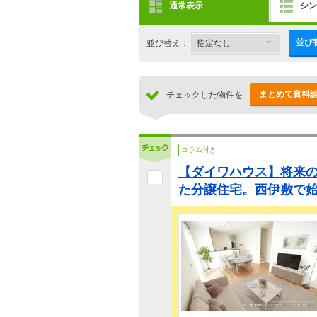
通常表示
シン
並び
並び替え：
まとめて資料
チェックした物件を
コラム付き
【ダイワハウス】将来
た分譲住宅。西伊敷で