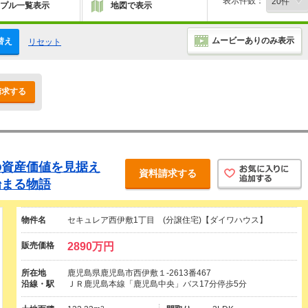
表示件数：
プル一覧表示
地図で表示
ムービーありのみ表示
替え
リセット
請求する
の資産価値を見据え
資料請求する
始まる物語
物件名
セキュレア西伊敷1丁目 (分譲住宅)【ダイワハウス】
販売価格
2890万円
所在地
鹿児島県鹿児島市西伊敷１-2613番467
沿線・駅
ＪＲ鹿児島本線「鹿児島中央」バス17分停歩5分