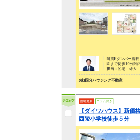
耐震Kダンパー搭載
園まで徒歩10分圏
担当：
的場 雄大
(株)国分ハウジング不動産
価格更新
コラム付き
【ダイワハウス】新価格
西陵小学校徒歩５分