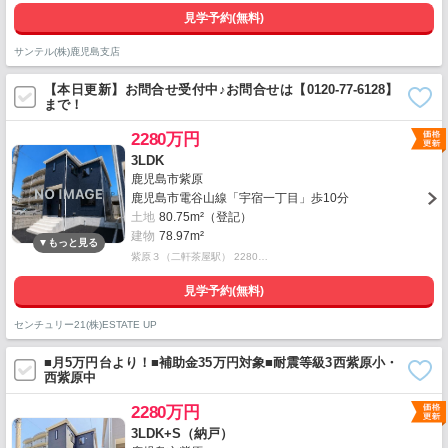
見学予約(無料)
サンテル(株)鹿児島支店
【本日更新】お問合せ受付中♪お問合せは【0120-77-6128】
まで！
2280万円
3LDK
鹿児島市紫原
鹿児島市電谷山線「宇宿一丁目」歩10分
土地
80.75m²（登記）
建物
78.97m²
紫原３（二軒茶屋駅） 2280…
見学予約(無料)
センチュリー21(株)ESTATE UP
■月5万円台より！■補助金35万円対象■耐震等級3西紫原小・
西紫原中
2280万円
3LDK+S（納戸）