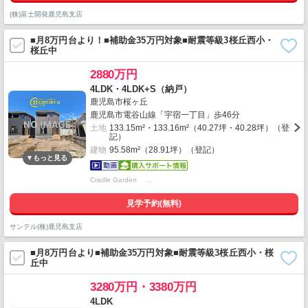
(株)富士開発鹿児島支店
■月8万円台より！■補助金35万円対象■耐震等級3桜丘西小・
桜丘中
2880万円
4LDK・4LDK+S（納戸）
鹿児島市桜ヶ丘
鹿児島市電谷山線「宇宿一丁目」歩46分
土地
133.15m²・133.16m²（40.27坪・40.28坪）（登
記）
建物
95.58m²（28.91坪）（登記）
Cradle Garden …
見学予約(無料)
サンテル(株)鹿児島支店
■月8万円台より■補助金35万円対象■耐震等級3桜丘西小・桜
丘中
3280万円・3380万円
4LDK