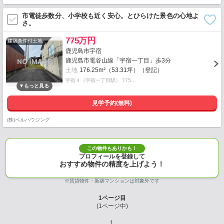
市電徒歩数分、小学校も近く安心。とひらけた景色の心地よ
さ。
775万円
建築条件付土地
鹿児島市宇宿
鹿児島市電谷山線「宇宿一丁目」歩3分
土地
176.25m²（53.31坪）（登記）
宇宿４（宇宿一丁目駅） 775…
見学予約(無料)
(株)ベルハウジング
この物件もありかも！
プロフィールを登録して
おすすめ物件の精度を上げよう！
※賃貸物件・新築マンションは対象外です
1
ページ目
(
1
ページ中)
1