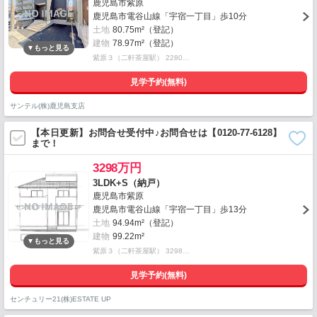
鹿児島市紫原
鹿児島市電谷山線「宇宿一丁目」歩10分
土地
80.75m²（登記）
建物
78.97m²（登記）
紫原３（二軒茶屋駅） 2280…
見学予約(無料)
サンテル(株)鹿児島支店
【本日更新】お問合せ受付中♪お問合せは【0120-77-6128】
まで！
3298万円
3LDK+S（納戸）
鹿児島市紫原
鹿児島市電谷山線「宇宿一丁目」歩13分
土地
94.94m²（登記）
建物
99.22m²
紫原３（二軒茶屋駅） 3298…
見学予約(無料)
センチュリー21(株)ESTATE UP