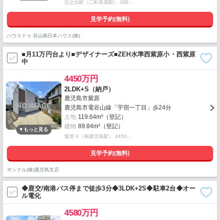
日之出町（二軒茶屋駅） 388…
見学予約(無料)
ハウスドゥ 谷山南日本ハウス(株)
■月11万円台より■デザイナーズ■ZEH水準西紫原小・西紫原
中
4450万円
2LDK+S（納戸）
鹿児島市紫原
鹿児島市電谷山線「宇宿一丁目」歩24分
土地
119.64m²（登記）
建物
89.84m²（登記）
紫原４（南鹿児島駅） 4450…
見学予約(無料)
サンテル(株)鹿児島支店
◆鹿交/南港バス停まで徒歩3分◆3LDK+2S◆駐車2台◆オー
ル電化
4580万円