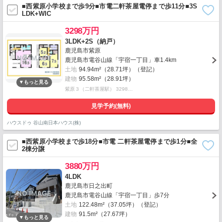
■西紫原小学校まで歩9分■市電二軒茶屋電停まで歩11分■3S
LDK+WIC
3298万円
3LDK+2S（納戸）
鹿児島市紫原
鹿児島市電谷山線「宇宿一丁目」車1.4km
土地
94.94m²（28.71坪）（登記）
建物
95.58m²（28.91坪）
紫原３（二軒茶屋駅） 3298…
見学予約(無料)
ハウスドゥ 谷山南日本ハウス(株)
■西紫原小学校まで歩18分■市電 二軒茶屋電停まで歩1分■全
2棟分譲
3880万円
4LDK
鹿児島市日之出町
鹿児島市電谷山線「宇宿一丁目」歩7分
土地
122.48m²（37.05坪）（登記）
建物
91.5m²（27.67坪）