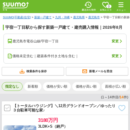
0
SUUMO[不動産/住宅]
>
新築一戸建て
>
九州・沖縄
>
鹿児島県
>
鹿児島市
>
宇宿一丁目駅の新築
宇宿一丁目駅から探す新築一戸建て・建売購入情報｜2026年8月
鹿児島市電谷山線/宇宿一丁目
変更
価格未定含む｜建築条件付き土地を含む｜
変更
検索条件を保存
新着メールを受信
指定なし
新着順
価格が安い順
価格が高い順
面積が広い順
(
1
～
14
件目/
14
件)
【トータルハウジング】＼12月グランドオープン／ゆったり
３台駐車可能な家♪
3180万円
3LDK+S（納戸）