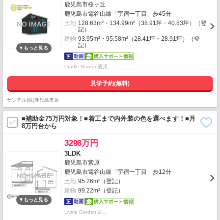
鹿児島市桜ヶ丘
鹿児島市電谷山線「宇宿一丁目」歩45分
土地
128.63m²・134.99m²（38.91坪・40.83坪）（登
記）
建物
93.95m²・95.58m²（28.41坪・28.91坪）（登
記）
Cradle Garden鹿児…
見学予約(無料)
サンテル(株)鹿児島支店
■補助金75万円対象！■着工まで内外装の色を選べます！■月
8万円台から
3298万円
3LDK
鹿児島市紫原
鹿児島市電谷山線「宇宿一丁目」歩12分
土地
95.26m²（登記）
建物
99.22m²（登記）
Livele Garden 鹿…