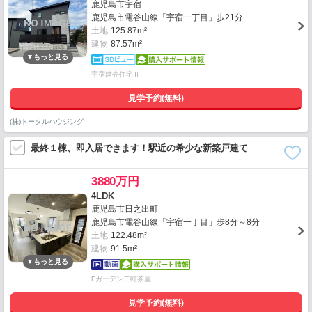
鹿児島市宇宿
鹿児島市電谷山線「宇宿一丁目」歩21分
土地
125.87m²
建物
87.57m²
宇宿建売住宅Ⅱ
見学予約(無料)
(株)トータルハウジング
最終１棟、即入居できます！駅近の希少な新築戸建て
3880万円
4LDK
鹿児島市日之出町
鹿児島市電谷山線「宇宿一丁目」歩8分～8分
土地
122.48m²
建物
91.5m²
Fガーデン二軒茶屋
見学予約(無料)