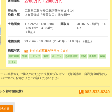
販売価格
2780万円・2880万円
所在地
広島県広島市安佐北区落合南３-6-14
沿線・駅
ＪＲ芸備線「安芸矢口」徒歩35分
土地面積
116.26m
2
・138.32m
2
間取り
3LDK+S（納戸）・4L
（35.16坪・41.84坪）
DK
（登記）
建物面積
93.95m
2
・105.3m
2
（28.41坪・31.85坪）（登記）
掲載写真
おすすめ写真がそろってます
間取り図
外観
リビング
浴室
キッチン
その他居室
玄関
洗面所
収納
トイレ
ーン♪当社からご購入の方だけに支援金プレゼント♪資金計画、自己資金0円から
ンについても何なりとご相談くださいませ♪
シン都市開発(株)
082-533-6240
請求する