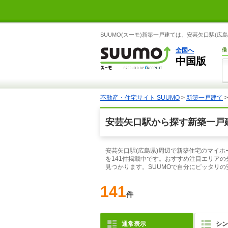
SUUMO(スーモ)新築一戸建ては、安芸矢口駅(
全国へ
借
中国版
不動産・住宅サイト SUUMO
>
新築一戸建て
安芸矢口駅から探す新築一戸
安芸矢口駅(広島県)周辺で新築住宅のマイホ
を141件掲載中です。おすすめ注目エリア
見つかります。SUUMOで自分にピッタリの
141
件
通常表示
シン