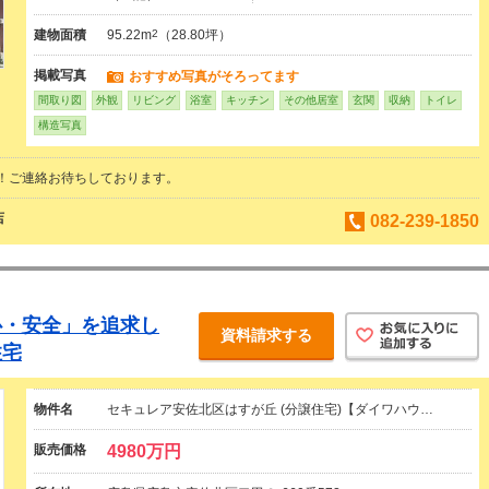
建物面積
95.22m
2
（28.80坪）
掲載写真
おすすめ写真がそろってます
間取り図
外観
リビング
浴室
キッチン
その他居室
玄関
収納
トイレ
構造写真
！ご連絡お待ちしております。
店
082-239-1850
心・安全」を追求し
資料請求する
住宅
物件名
セキュレア安佐北区はすが丘 (分譲住宅)【ダイワハウ…
販売価格
4980万円