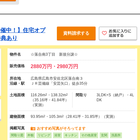
開催中！】住宅オプ
資料請求する
特典あり
物件名
☆落合南3丁目 新規分譲☆
販売価格
2880万円・2980万円
所在地
広島県広島市安佐北区落合南３
沿線・駅
ＪＲ芸備線「安芸矢口」徒歩35分
土地面積
116.26m
2
・138.32m
2
間取り
3LDK+S（納戸）・4L
（35.16坪・41.84坪）
DK
（実測）
建物面積
93.95m
2
・105.3m
2
（28.41坪・31.85坪）（実測）
掲載写真
おすすめ写真がそろってます
間取り図
外観
リビング
浴室
キッチン
その他居室
玄関
洗面所