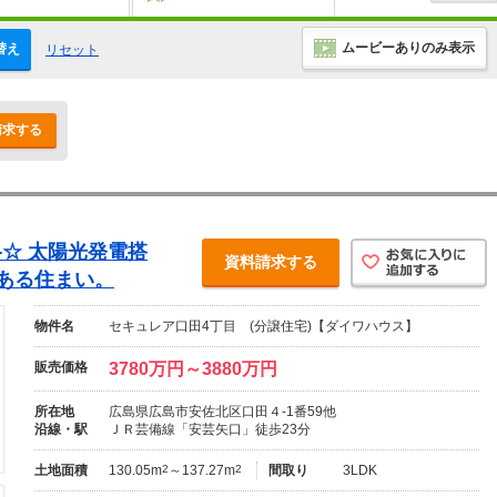
ムービーありのみ表示
替え
リセット
請求する
☆ 太陽光発電搭
資料請求する
ある住まい。
物件名
セキュレア口田4丁目 (分譲住宅)【ダイワハウス】
販売価格
3780万円～3880万円
所在地
広島県広島市安佐北区口田４-1番59他
沿線・駅
ＪＲ芸備線「安芸矢口」徒歩23分
土地面積
130.05m
2
～137.27m
2
間取り
3LDK