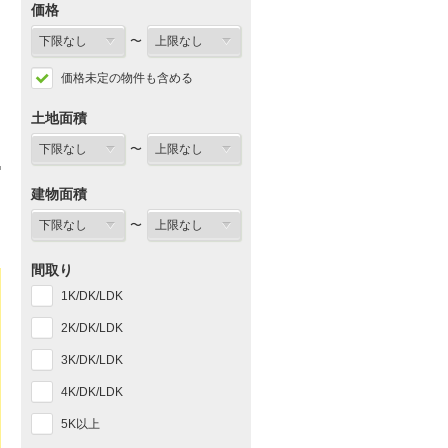
価格
〜
価格未定の物件も含める
土地面積
〜
建物面積
〜
間取り
1K/DK/LDK
2K/DK/LDK
3K/DK/LDK
4K/DK/LDK
5K以上