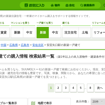
広島県)の新築分譲住宅・一軒家のマイホーム購入をサポートする情報サイトです。
りる
マンションを買う
一戸建てを買う
建てる
リフォーム
賃貸
新築
中古
新築
中古
注文住宅
土地
リフォ
>
中国
>
広島県
>
広島市
>
安佐北区
> 安芸矢口駅の新築一戸建て
建ての購入情報 検索結果一覧
（築1年以上の未入居物件・建築条件付
ームを買うなら、SUUMO(スーモ)の新築一戸建て検索にお任せください。現在、安
の分譲・建売住宅の情報も豊富です。写真、映像、間取りから、あなたの希望に合っ
安芸矢口駅(広島県)の新築一戸建てを見つけましょう。
1
2
3
4
5
...
8
次へ
表示件数：
プル一覧表示
地図で表示