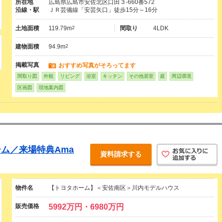
所在地
広島県広島市安佐北区口田３-660番572
沿線・駅
ＪＲ芸備線「安芸矢口」徒歩15分～16分
土地面積
119.79m
2
間取り
4LDK
建物面積
94.9m
2
掲載写真
おすすめ写真がそろってます
間取り図
外観
リビング
浴室
キッチン
その他居室
庭
周辺環境
区画図
現地案内図
ム／来場特典Ama
資料請求する
物件名
【トヨタホーム】＜安佐南区＞川内モデルハウス
販売価格
5992万円・6980万円