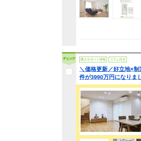
購入サポート情報
コラム付き
＼価格更新／好立地×制
件が3990万円になりま