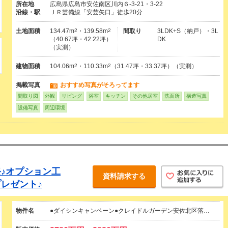
所在地
広島県広島市安佐南区川内６-3-21・3-22
沿線・駅
ＪＲ芸備線「安芸矢口」徒歩20分
土地面積
134.47m
2
・139.58m
2
間取り
3LDK+S（納戸）・3L
（40.67坪・42.22坪）
DK
（実測）
建物面積
104.06m
2
・110.33m
2
（31.47坪・33.37坪）（実測）
掲載写真
おすすめ写真がそろってます
間取り図
外観
リビング
浴室
キッチン
その他居室
洗面所
構造写真
設備写真
周辺環境
♪オプション工
資料請求する
レゼント♪
物件名
●ダイシンキャンペーン●クレイドルガーデン安佐北区落…