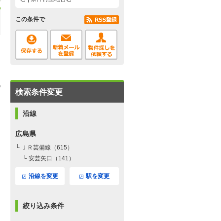
この条件で
検索条件変更
沿線
広島県
└ ＪＲ芸備線（615）
└ 安芸矢口（141）
沿線を変更
駅を変更
絞り込み条件