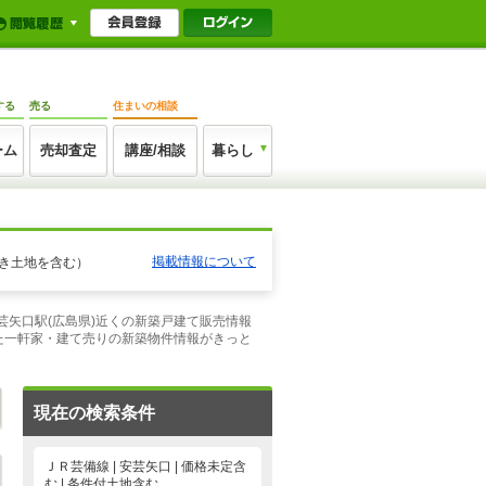
する
売る
住まいの相談
ーム
売却査定
講座/相談
暮らし
掲載情報について
き土地を含む）
芸矢口駅(広島県)近くの新築戸建て販売情報
た一軒家・建て売りの新築物件情報がきっと
現在の検索条件
ＪＲ芸備線 | 安芸矢口 | 価格未定含
む | 条件付土地含む