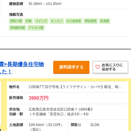
建物面積
91.08m
2
～101.85m
2
掲載写真
間取り図
外観
リビング
キッチン
その他居室
周辺環境
区画図
現地案内図
アクセス図
震×長期優良住宅物
資料請求する
した！
物件名
口田南7丁目①号地【ライフデザイン・カバヤ】駅近、制…
販売価格
3990万円
所在地
広島県広島市安佐北区口田南７-1894番2
沿線・駅
ＪＲ芸備線「安芸矢口」徒歩3分～4分
土地面積
109.44m
2
（33.10坪）
間取り
3LDK
（登記）