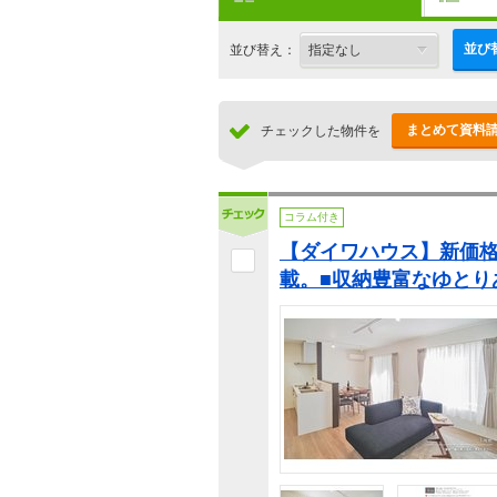
並び
並び替え：
まとめて資料
チェックした物件を
コラム付き
【ダイワハウス】新価格
載。■収納豊富なゆとり