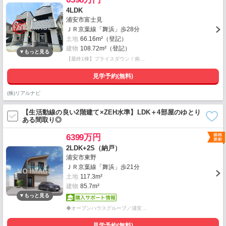
4LDK
浦安市富士見
ＪＲ京葉線「舞浜」歩28分
土地
66.16m²（登記）
建物
108.72m²（登記）
【最終1棟】プライスダウン！南…
見学予約(無料)
(株)リアルナビ
【生活動線の良い2階建て×ZEH水準】LDK＋4部屋のゆとり
ある間取り◎
6399万円
2LDK+2S（納戸）
浦安市東野
ＪＲ京葉線「舞浜」歩21分
土地
117.3m²
建物
85.7m²
◆オープンハウスグループ／浦安…
見学予約(無料)