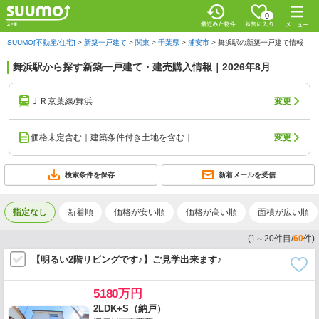
0
SUUMO[不動産/住宅]
>
新築一戸建て
>
関東
>
千葉県
>
浦安市
>
舞浜駅の新築一戸建て情報
舞浜駅から探す新築一戸建て・建売購入情報｜2026年8月
ＪＲ京葉線/舞浜
変更
価格未定含む｜建築条件付き土地を含む｜
変更
検索条件を保存
新着メールを受信
指定なし
新着順
価格が安い順
価格が高い順
面積が広い順
(
1
～
20
件目/
60
件)
【明るい2階リビングです♪】ご見学出来ます♪
5180万円
2LDK+S（納戸）