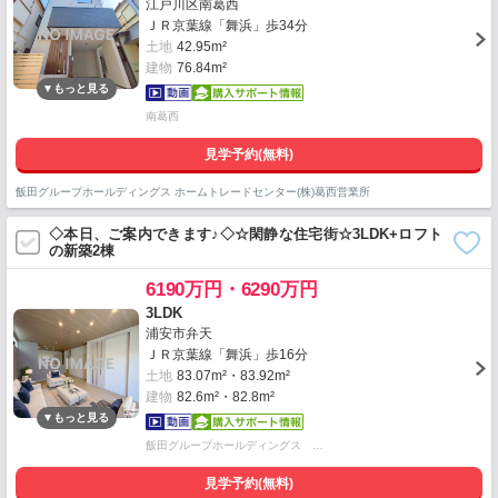
江戸川区南葛西
ＪＲ京葉線「舞浜」歩34分
土地
42.95m²
建物
76.84m²
南葛西
見学予約(無料)
飯田グループホールディングス ホームトレードセンター(株)葛西営業所
◇本日、ご案内できます♪◇☆閑静な住宅街☆3LDK+ロフト
の新築2棟
6190万円・6290万円
3LDK
浦安市弁天
ＪＲ京葉線「舞浜」歩16分
土地
83.07m²・83.92m²
建物
82.6m²・82.8m²
飯田グループホールディングス …
見学予約(無料)