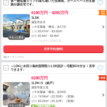
第一種低層エリアの落ち着いた住環境。カースペース付き新
築分譲住宅です。
6190万円・6290万円
3LDK
浦安市弁天
ＪＲ京葉線「舞浜」歩17分
土地
83.07m²・83.92m²
建物
82.6m²・82.8m²
ハートフルタウン弁天4丁目
見学予約(無料)
(株)オープンハウス
～LDKに水回り集約型間取りLDK設計～宅配BOX付き！見学
できます♪
6280万円
1LDK+S（納戸）
浦安市富士見
ＪＲ京葉線「舞浜」歩29分
土地
74.56m²（22.55坪）（実測）
建物
83.02m²（25.11坪）（実測）