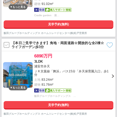
建物
91.02m²
Cradle garden 浦…
見学予約(無料)
飯田グループホールディングス ホームトレードセンター(株)松戸営業所
【本日ご見学できます】角地・両面道路☆開放的な全2棟☆
ライフガーデン歩3分
6890万円
3LDK
浦安市弁天
ＪＲ京葉線「舞浜」バス15分「弁天保育園入口」歩1
分
土地
83.24m²
建物
81.76m²
飯田グループホールディングス …
見学予約(無料)
飯田グループホールディングス ホームトレードセンター(株)松戸営業所