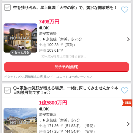
空を独り占め。屋上庭園「天空の家」で、贅沢な開放感を！
7498万円
4LDK
浦安市東野
ＪＲ京葉線「舞浜」歩26分
土地
100.28m²（実測）
建物
103.61m²
【空へ広がる屋上空間で叶える家…
見学予約(無料)
ピタットハウス西船橋北口店(株)アイ・ユニットコーポレーション
〇●家族の笑顔が増える場所、一緒に探してみませんか？本
日相談可能です！●〇
1億5800万円
4LDK
浦安市舞浜
ＪＲ京葉線「舞浜」歩9分
土地
171.36m²（51.83坪）（登記）
建物
147.25m²（44.54坪）（実測）