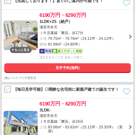
【完成しております！】直ぐのご案内が可能です！
6190万円・6290万円
1LDK+2S（納戸）
浦安市弁天
ＪＲ京葉線「舞浜」歩17分
土地
79.75m²・79.76m²（24.12坪・24.12坪）
建物
81.99m²（24.80坪）
浦安市弁天１丁目 新築一戸建て…
見学予約(無料)
(株)ハウスプラザ浦安店
【毎日見学可能】◇閑静な住宅街に新築戸建ての誕生です！
6190万円・6290万円
3LDK-
浦安市弁天
ＪＲ京葉線「舞浜」歩16分
土地
83.06m²・83.82m²（25.12坪・25.35坪）（実
測）