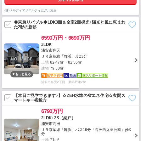
(株)メルディアリアルティ江戸川支店
◆東急リバブル◆LDK3面＆全室2面採光♪陽光と風に恵まれ
た2邸の新邸
6590万円・6690万円
3LDK
浦安市弁天
ＪＲ京葉線「舞浜」歩23分
土地
82.47m²・82.56m²
建物
79.38m²
浦安市弁天2丁目 新築戸建2棟
【本日ご見学できます♪】☆ZEH水準の省エネ住宅☆玄関ス
マートキー搭載☆
6790万円
2LDK+2S（納戸）
浦安市高洲
ＪＲ京葉線「舞浜」バス16分「高洲西児童公園」歩3
分
土地
71m²