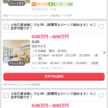
浦安市舞浜1期 全1棟
東宝ハウスライフソリューションズグループ(株)東宝ハウス松戸
☆自己資金無しでもOK（諸費用もローンで組めます）☆ご
見学可能です！
6190万円～6290万円
3LDK
浦安市弁天
ＪＲ京葉線「舞浜」歩16分
土地
83.06m²・83.82m²（25.12坪・25.35坪）（実
測）
建物
82.6m²・82.8m²（24.98坪・25.04坪）（実測）
弁天４（舞浜駅） 6190万円…
見学予約(無料)
ME Group/エムイーPLUS城東(株)
☆自己資金無しでもOK（諸費用もローンで組めます）☆ご
見学可能です！
6190万円～6290万円