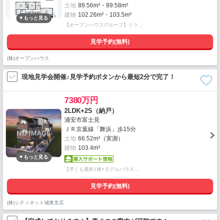
土地
89.56m²・89.58m²
建物
102.26m²・103.5m²
【オープンハウスグループ】ミラ…
見学予約(無料)
(株)オープンハウス
現地見学会開催♪見学予約ボタンから最短2分で完了！
7380万円
2LDK+2S（納戸）
浦安市富士見
ＪＲ京葉線「舞浜」歩15分
土地
66.52m²（実測）
建物
103.4m²
【早くも最終1棟×モデルハウス…
見学予約(無料)
(株)シティネット城東支店