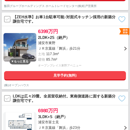
飯田グループホールディングス ホームトレードセンター(株)松戸営業所
【ZEH水準】お車1台駐車可能♪対面式キッチン採用の新築分
譲住宅です。
6399万円
2LDK+2S（納戸）
浦安市東野
ＪＲ京葉線「舞浜」歩21分
土地
117.3m²
建物
85.7m²
オープンプレイス東野アベニュー
見学予約(無料)
(株)オープンハウス
LDKは広々20畳。全居室収納付。東南側道路に面する新築分
譲住宅です。
6980万円
3LDK+S（納戸）
浦安市富士見
ＪＲ京葉線「舞浜」歩23分