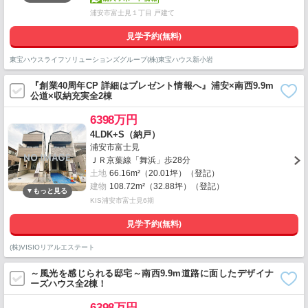
浦安市富士見１丁目 戸建て
見学予約(無料)
東宝ハウスライフソリューションズグループ(株)東宝ハウス新小岩
『創業40周年CP 詳細はプレゼント情報へ』浦安×南西9.9m
公道×収納充実全2棟
6398万円
4LDK+S（納戸）
浦安市富士見
ＪＲ京葉線「舞浜」歩28分
土地
66.16m²（20.01坪）（登記）
建物
108.72m²（32.88坪）（登記）
KIS浦安市富士見6期
見学予約(無料)
(株)VISIOリアルエステート
～風光を感じられる邸宅～南西9.9m道路に面したデザイナ
ーズハウス全2棟！
6398万円