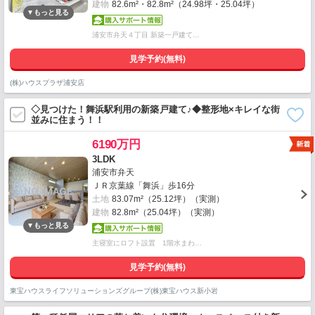
建物
82.6m²・82.8m²（24.98坪・25.04坪）
浦安市弁天４丁目 新築一戸建て…
見学予約(無料)
(株)ハウスプラザ浦安店
◇見つけた！舞浜駅利用の新築戸建て♪◆整形地×キレイな街
並みに住まう！！
6190万円
3LDK
浦安市弁天
ＪＲ京葉線「舞浜」歩16分
土地
83.07m²（25.12坪）（実測）
建物
82.8m²（25.04坪）（実測）
主寝室にロフト設置 1階水まわ…
見学予約(無料)
東宝ハウスライフソリューションズグループ(株)東宝ハウス新小岩