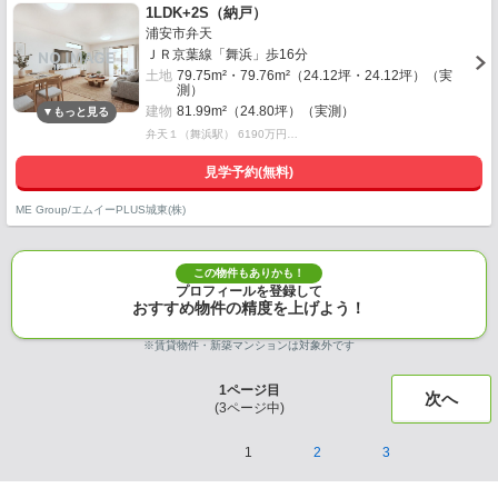
1LDK+2S（納戸）
浦安市弁天
ＪＲ京葉線「舞浜」歩16分
土地
79.75m²・79.76m²（24.12坪・24.12坪）（実
測）
建物
81.99m²（24.80坪）（実測）
弁天１（舞浜駅） 6190万円…
見学予約(無料)
ME Group/エムイーPLUS城東(株)
この物件もありかも！
プロフィールを登録して
おすすめ物件の精度を上げよう！
※賃貸物件・新築マンションは対象外です
1
ページ目
次へ
(
3
ページ中)
1
2
3