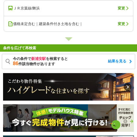
ＪＲ京葉線/舞浜
変更
価格未定含む｜建築条件付き土地を含む｜
変更
条件を広げて再検索
今の条件で
新浦安駅
を検索すると
結果を見る
86
件該当物件があります