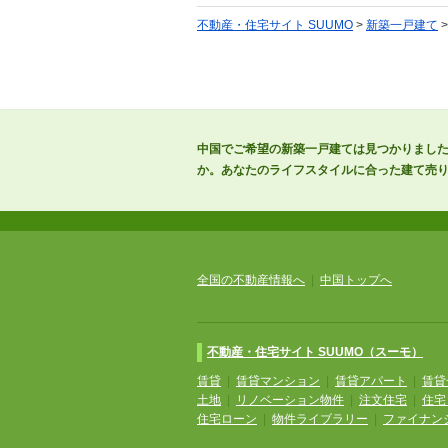
不動産・住宅サイト SUUMO
>
新築一戸建て
中国でご希望の新築一戸建ては見つかりまし
か。あなたのライフスタイルに合った建て売
全国の不動産情報へ
|
中国トップへ
不動産・住宅サイト SUUMO（スーモ）
賃貸
|
賃貸マンション
|
賃貸アパート
|
賃貸
土地
|
リノベーション物件
|
注文住宅
|
住宅
住宅ローン
|
物件ライブラリー
|
ファイナン