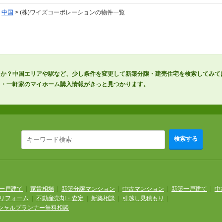
>
中国
> (株)ワイズコーポレーションの物件一覧
たか？中国エリアや駅など、少し条件を変更して新築分譲・建売住宅を検索してみて
り・一軒家のマイホーム購入情報がきっと見つかります。
検索する
一戸建て
|
家賃相場
|
新築分譲マンション
|
中古マンション
|
新築一戸建て
|
中
リフォーム
|
不動産売却・査定
|
新築相談
|
引越し見積もり
|
シャルプランナー無料相談