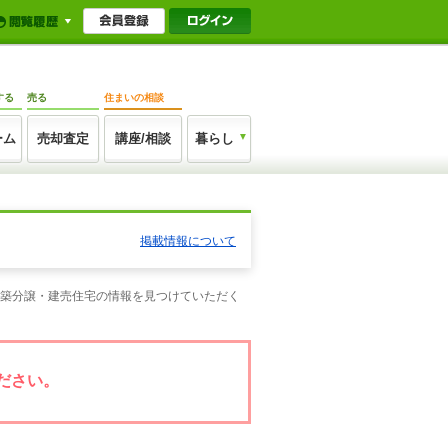
する
売る
住まいの相談
ーム
売却査定
講座/相談
暮らし
掲載情報について
新築分譲・建売住宅の情報を見つけていただく
ださい。