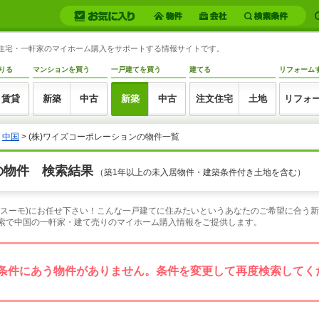
分譲住宅・一軒家のマイホーム購入をサポートする情報サイトです。
りる
マンションを買う
一戸建てを買う
建てる
リフォーム
賃貸
新築
中古
新築
中古
注文住宅
土地
リフォ
>
中国
> (株)ワイズコーポレーションの物件一覧
の物件 検索結果
（築1年以上の未入居物件・建築条件付き土地を含む）
O(スーモ)にお任せ下さい！こんな一戸建てに住みたいというあなたのご希望に合う
検索で中国の一軒家・建て売りのマイホーム購入情報をご提供します。
条件にあう物件がありません。条件を変更して再度検索してく