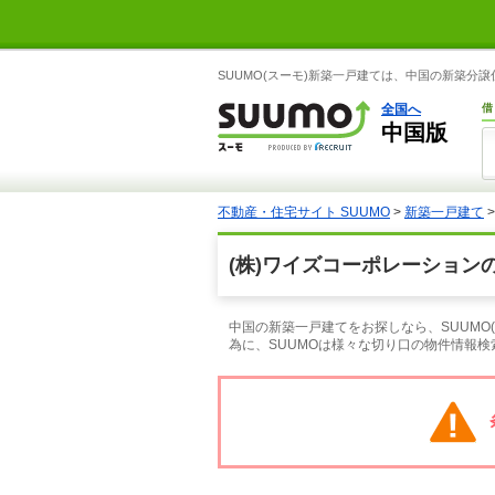
SUUMO(スーモ)新築一戸建ては、中国の新築
全国へ
借
中国版
不動産・住宅サイト SUUMO
>
新築一戸建て
(株)ワイズコーポレーション
中国の新築一戸建てをお探しなら、SUUM
為に、SUUMOは様々な切り口の物件情報