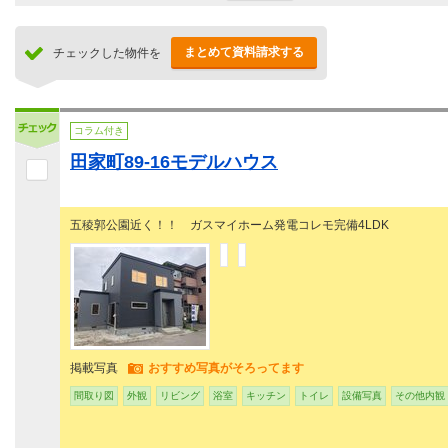
まとめて資料請求する
チェックした物件を
コラム付き
田家町89-16モデルハウス
五稜郭公園近く！！ ガスマイホーム発電コレモ完備4LDK
掲載写真
おすすめ写真がそろってます
間取り図
外観
リビング
浴室
キッチン
トイレ
設備写真
その他内観