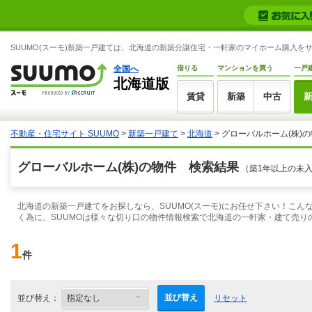
SUUMO(スーモ)新築一戸建ては、北海道の新築分譲住宅・一軒家のマイホーム購入を
全国へ
借りる
マンションを買う
一戸
北海道版
賃貸
新築
中古
不動産・住宅サイト SUUMO
>
新築一戸建て
>
北海道
> グローバルホーム(株)
グローバルホーム(株)の物件 検索結果
（築1年以上の未
北海道の新築一戸建てをお探しなら、SUUMO(スーモ)にお任せ下さい！こ
く為に、SUUMOは様々な切り口の物件情報検索で北海道の一軒家・建て売り
1
件
並び替え
並び替え：
リセット