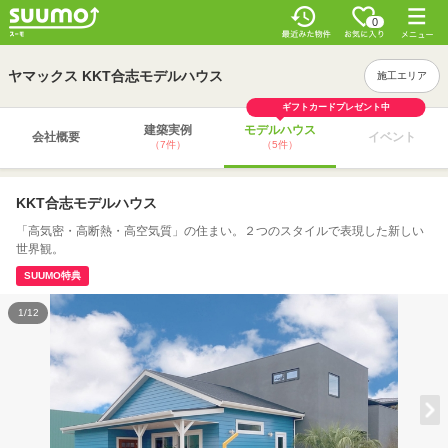
0
ヤマックス KKT合志モデルハウス
施工エリア
ギフトカードプレゼント中
建築実例
モデルハウス
会社概要
イベント
（7件）
（5件）
KKT合志モデルハウス
「高気密・高断熱・高空気質」の住まい。２つのスタイルで表現した新しい
世界観。
SUUMO特典
1/12