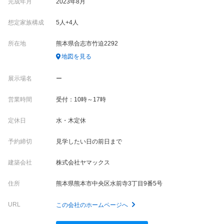
完成年月
2023年8月
想定家族構成
5人+4人
所在地
熊本県合志市竹迫2292
地図を見る
展示場名
ー
営業時間
受付：10時～17時
定休日
水・木定休
予約締切
見学したい日の前日まで
建築会社
株式会社ヤマックス
住所
熊本県熊本市中央区水前寺3丁目9番5号
URL
この会社のホームページへ