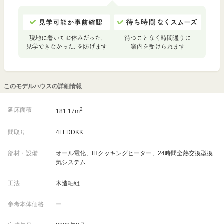
このモデルハウスの詳細情報
延床面積
2
181.17m
間取り
4LLDDKK
部材・設備
オール電化、IHクッキングヒーター、24時間全熱交換型換
気システム
工法
木造軸組
参考本体価格
ー