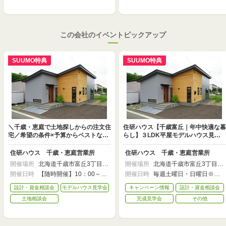
この会社のイベントピックアップ
SUUMO特典
SUUMO特典
＼千歳・恵庭で土地探しからの注文住
住研ハウス【千歳富丘｜年中快適な暮
宅／希望の条件×予算からベストな土
らし】３LDK平屋モデルハウス見学
地がわかる！土地探しからローン審査
会×資金相談会
までワンストップ対応可能な住研ハウ
住研ハウス 千歳・恵庭営業所
住研ハウス 千歳・恵庭営業所
スの土地探し相談会
開催場所
北海道千歳市富丘3丁目1
開催場所
北海道千歳市富丘3丁目1
067-267
067-267
開催日時
【随時開催】10：00～1
開催日時
毎週土曜日・日曜日※平
7：00
日に見学希望の方は事前
にお問い合わせくださ
設計・資金相談会
モデルハウス見学会
キャンペーン情報
設計・資金相談会
い。
土地相談会
完成見学会
その他