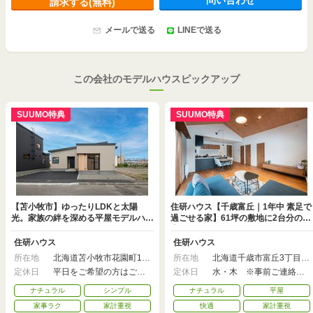
請求する(無料)
メールで送る
LINEで送る
この会社のモデルハウスピックアップ
SUUMO特典
SUUMO特典
【苫小牧市】ゆったりLDKと太陽
住研ハウス【千歳富丘｜1年中 素足で
光。家族の絆を深める平屋モデルハウ
過ごせる家】61坪の敷地に2台分の駐
ス
車スペースまで確保した３LDK平屋
住研ハウス
住研ハウス
所在地
北海道苫小牧市花園町1丁
所在地
北海道千歳市富丘3丁目1
目5番2号
6-13-2
定休日
平日をご希望の方はご連
定休日
水・木 ※事前ご連絡で
絡ください
見学可能な場合あり
ナチュラル
シンプル
ナチュラル
平屋
家事ラク
家計重視
快適
家計重視