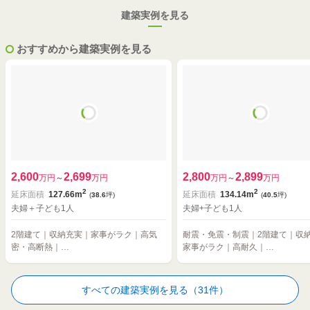
建築実例を見る
おすすめから建築実例を見る
2,600
2,699
2,800
2,899
万円
～
万円
万円
～
万円
2
2
延床面積
127.66m
延床面積
134.14m
(
38.6
坪)
(
40.5
坪)
夫婦＋子ども1人
夫婦+子ども1人
2階建て｜収納充実｜家事がラク｜高気
耐震・免震・制震｜2階建て｜収
密・高断熱｜…
家事がラク｜高耐久｜…
すべての建築実例を見る（31件）