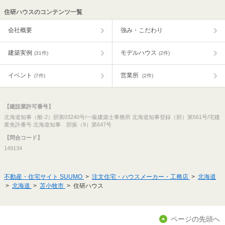
住研ハウスのコンテンツ一覧
会社概要
強み・こだわり
建築実例
モデルハウス
(31件)
(2件)
イベント
営業所
(7件)
(2件)
【建設業許可番号】
北海道知事（般-2）胆第03240号/一級建築士事務所 北海道知事登録（胆）第561号/宅建
業免許番号 北海道知事 胆振（9）第647号
【問合コード】
149134
不動産・住宅サイト SUUMO
注文住宅・ハウスメーカー・工務店
北海道
北海道
苫小牧市
住研ハウス
ページの先頭へ