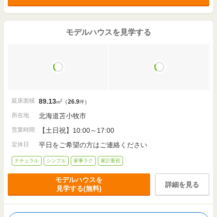
3,500
～
3,599
125.38
2
万円
万円
m
実例
（
92.3万円
～
94.9万円
/坪）
(37.9坪)
モデルハウスを見学する
3,400
～
3,499
130.31
2
万円
万円
m
実例
（
86.3万円
～
88.8万円
/坪）
(39.4坪)
141.80
2
m
ー
実例
(42.8坪)
延床面積
89.13
2
（
26.9
）
m
坪
3,300
～
3,399
125.45
2
万円
万円
m
実例
所在地
北海道苫小牧市
（
87万円
～
89.6万円
/坪）
(37.9坪)
営業時間
【土日祝】10:00～17:00
2,800
～
2,899
116.55
2
万円
万円
m
定休日
平日をご希望の方はご連絡ください
実例
（
79.5万円
～
82.3万円
/坪）
(35.2坪)
ナチュラル
シンプル
家事ラク
家計重視
152.75
2
m
ー
実例
モデルハウスを
(46.2坪)
詳細を見る
見学する(無料)
ー
2,500
～
2,599
実例
万円
万円