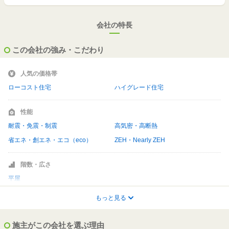
会社の特長
この会社の強み・こだわり
人気の価格帯
ローコスト住宅
ハイグレード住宅
性能
耐震・免震・制震
高気密・高断熱
省エネ・創エネ・エコ（eco）
ZEH・Nearly ZEH
階数・広さ
平屋
もっと見る
ライフスタイル
家事がラク
収納充実
施主がこの会社を選ぶ理由