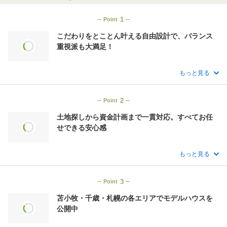
子育てしやすい
共働き世帯に配慮
20代30代で建てる
ペットと暮らす
1
Point
二世帯で暮らす
こだわりをとことん叶える自由設計で、バランス
重視派も大満足！
趣味
趣味と暮らす家
もっと見る
対応内容
2
Point
アフターフォロー充実
土地探しの相談可
土地探しから資金計画まで一貫対応。すべてお任
こだわりの内観デザイン提案可
こだわりの外観デザイン提案可
せできる安心感
インテリアコーディネーターに相談可
もっと見る
3
Point
苫小牧・千歳・札幌の各エリアでモデルハウスを
公開中