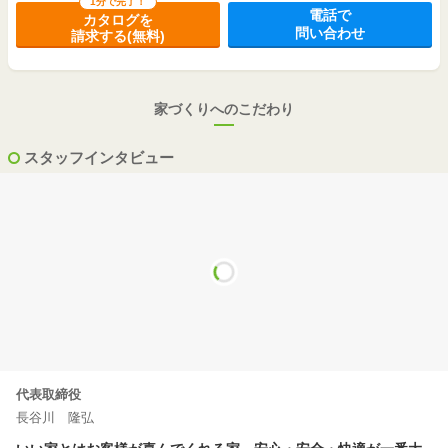
m
1分で完了！
実例
電話で
（
56.1万円
～
70.1万円
/坪）
カタログを
(35.6坪)
問い合わせ
請求する(無料)
2,600
～
2,699
131.46
2
万円
万円
m
実例
（
65.4万円
～
67.9万円
/坪）
(39.7坪)
家づくりへのこだわり
3,100
～
3,199
125.93
2
万円
万円
m
実例
（
81.4万円
～
84万円
/坪）
(38.0坪)
スタッフインタビュー
2,600
～
2,699
127.66
2
万円
万円
m
実例
（
67.4万円
～
69.9万円
/坪）
(38.6坪)
2,500
～
2,999
149.87
2
万円
万円
m
実例
（
55.2万円
～
66.2万円
/坪）
(45.3坪)
2,500
～
2,999
149.87
2
万円
万円
m
実例
（
55.2万円
～
66.2万円
/坪）
(45.3坪)
3,000
～
3,499
代表取締役
142.79
2
万円
万円
m
実例
（
69.5万円
～
81.1万円
/坪）
(43.1坪)
長谷川 隆弘