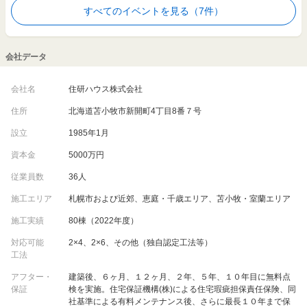
すべてのイベントを見る（7件）
会社データ
会社名
住研ハウス株式会社
住所
北海道苫小牧市新開町4丁目8番７号
設立
1985年1月
資本金
5000万円
従業員数
36人
施工エリア
札幌市および近郊、恵庭・千歳エリア、苫小牧・室蘭エリア
施工実績
80棟（2022年度）
対応可能
2×4、2×6、その他（独自認定工法等）
工法
アフター・
建築後、６ヶ月、１２ヶ月、２年、５年、１０年目に無料点
保証
検を実施。住宅保証機構(株)による住宅瑕疵担保責任保険、同
社基準による有料メンテナンス後、さらに最長１０年まで保