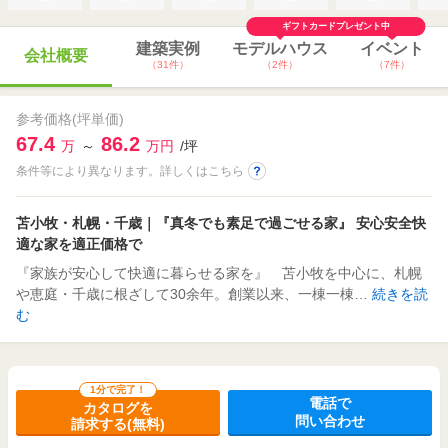
ギフトカードプレゼント中
建築実例
モデルハウス
イベント
会社概要
（31件）
（2件）
（7件）
参考価格(坪単価)
67.4
86.2
万
～
万円
/坪
条件等により異なります。詳しくはこちら
苫小牧・札幌・千歳｜『真冬でも素足で過ごせる家』 安心安全快
適な家を適正価格で
『家族が安心して快適に暮らせる家を』 苫小牧を中心に、札幌
や恵庭・千歳に根ざして30余年。創業以来、一棟一棟…
続きを読
む
1分で完了！
電話で
カタログを
問い合わせ
請求する(無料)