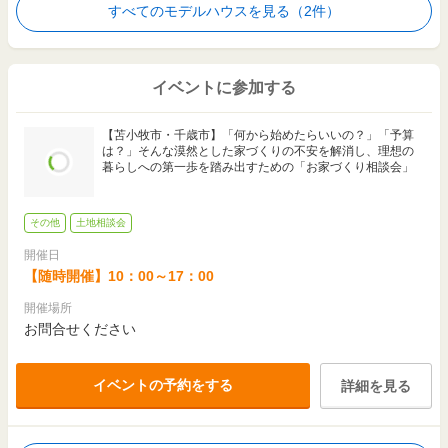
すべてのモデルハウスを見る（2件）
3,200
～
3,299
125.77
2
万円
万円
m
実例
（
84.2万円
～
86.8万円
/坪）
(38.0坪)
イベントに参加する
2,500
～
2,999
121.78
2
万円
万円
m
実例
（
67.9万円
～
81.5万円
/坪）
(36.8坪)
【苫小牧市・千歳市】「何から始めたらいいの？」「予算
は？」そんな漠然とした家づくりの不安を解消し、理想の
暮らしへの第一歩を踏み出すための「お家づくり相談会」
96.57
2
m
ー
実例
(29.2坪)
その他
土地相談会
3,000
～
3,499
109.62
2
万円
万円
m
実例
開催日
（
90.5万円
～
105.6万円
/坪）
(33.1坪)
【随時開催】10：00～17：00
124.24
2
開催場所
m
ー
実例
(37.5坪)
お問合せください
イベントの予約をする
詳細を見る