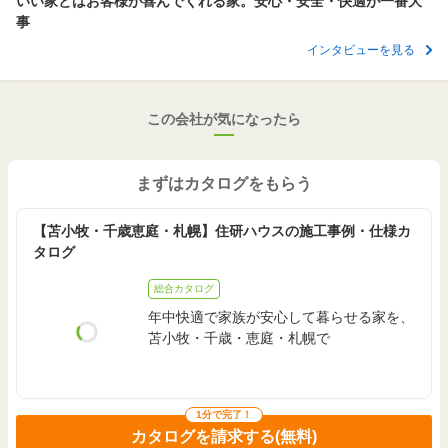
いい家とはお客様が喜んでくれる家。安心・安全・快適が一番大
2,500
～
2,999
133.73
2
万円
万円
m
事
実例
（
61.8万円
～
74.2万円
/坪）
(40.4坪)
インタビューを見る
2,500
～
2,599
111.42
2
万円
万円
m
実例
（
74.2万円
～
77.2万円
/坪）
(33.7坪)
この会社が気になったら
2,800
～
2,899
127.27
2
万円
万円
m
実例
（
72.8万円
～
75.4万円
/坪）
(38.4坪)
まずはカタログをもらう
2,800
～
2,899
134.14
2
万円
万円
m
実例
【苫小牧・千歳恵庭・札幌】住研ハウスの施工事例・仕様カ
（
69.1万円
～
71.5万円
/坪）
(40.5坪)
タログ
2,500
～
2,999
124.03
2
万円
万円
m
実例
総合カタログ
（
66.7万円
～
80万円
/坪）
(37.5坪)
年中快適で家族が安心して暮らせる家を、
苫小牧・千歳・恵庭・札幌で
3,500
～
3,599
129.62
2
万円
万円
m
実例
（
89.3万円
～
91.8万円
/坪）
(39.2坪)
3,800
～
3,899
137.45
2
万円
万円
m
1分で完了！
実例
（
91.4万円
～
93.8万円
/坪）
(41.5坪)
カタログを請求する(無料)