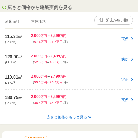
広さと価格から建築実例を見る
延床面積
本体価格
2,000
～
2,499
115.31
2
万円
万円
m
実例
（
57.4万円
～
71.7万円
/坪）
(34.8坪)
2,000
～
2,499
126.00
2
万円
万円
m
実例
（
52.5万円
～
65.6万円
/坪）
(38.1坪)
2,000
～
2,499
119.01
2
万円
万円
m
実例
（
55.6万円
～
69.5万円
/坪）
(36.0坪)
2,000
～
2,499
180.79
2
万円
万円
m
実例
（
36.6万円
～
45.7万円
/坪）
(54.6坪)
2,800
～
2,899
広さと価格をもっと見る
117.61
2
万円
万円
m
実例
（
78.8万円
～
81.5万円
/坪）
(35.5坪)
2,000
～
2,499
118.00
2
万円
万円