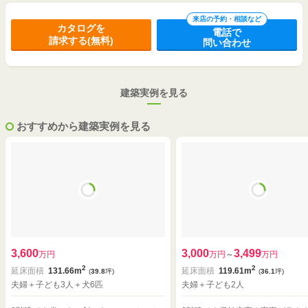
来店の予約・相談など
カタログを
電話で
請求する(無料)
問い合わせ
建築実例を見る
おすすめから建築実例を見る
3,600
3,000
3,499
万円
万円
～
万円
2
2
延床面積
131.66m
延床面積
119.61m
(
39.8
坪)
(
36.1
坪)
夫婦＋子ども3人＋犬6匹
夫婦＋子ども2人