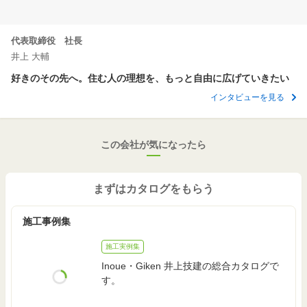
実例
（
69.5万円
/坪）
(35.9坪)
2,300
代表取締役 社長
125.55
2
万円
m
実例
（
60.6万円
/坪）
(37.9坪)
井上 大輔
好きのその先へ。住む人の理想を、もっと自由に広げていきたい
156.00
2
m
ー
実例
インタビューを見る
(47.1坪)
2,500
～
2,999
112.23
2
万円
万円
m
実例
この会社が気になったら
（
73.7万円
～
88.4万円
/坪）
(33.9坪)
3,000
～
3,499
119.61
2
万円
万円
m
実例
まずはカタログをもらう
（
83万円
～
96.8万円
/坪）
(36.1坪)
施工事例集
3,600
131.66
2
万円
m
実例
（
90.4万円
/坪）
(39.8坪)
施工実例集
Inoue・Giken 井上技建の総合カタログで
す。