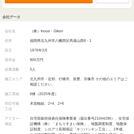
会社データ
会社名
（株）Inoue・Giken
住所
福岡県北九州市八幡西区馬場山西8－1
設立
1976年3月
資本金
900万円
従業員数
5人
施工エリア
北九州市・近郊、行橋市、筑豊、宗像市 その他のエリアはご
相談ください。
施工実績
6棟（2025年度）
対応可能
木造軸組、2×4、2×6
工法
アフター・
住宅瑕疵担保責任保険事業者（届出番号21044290）、住宅保
保証
証機構（株）「まもりすまい保険」、地盤調査制度、地盤保
証制度、シロアリ長期保証「キソパッキン工法」。 1年後、