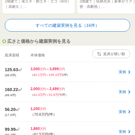
2階建て｜省エネ・創エネ・エコ（eco）
2階建て｜収納充実｜家事がラク
｜高耐久｜…
密・高断熱｜…
すべての建築実例を見る（16件）
広さと価格から建築実例を見る
延床面積
本体価格
3,500
～
3,999
125.63
2
万円
万円
m
実例
（
92.1万円
～
105.3万円
/坪）
(38.0坪)
2,000
～
2,499
160.22
2
万円
万円
m
実例
（
41.3万円
～
51.6万円
/坪）
(48.4坪)
1,200
56.20
2
万円
m
実例
（
70.6万円
/坪）
(17.0坪)
1,860
99.99
2
万円
m
実例
（
61.5万円
/坪）
(30.2坪)