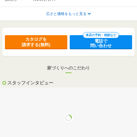
1,856
広さと価格をもっと見る
107.65
2
万円
m
実例
（
57万円
/坪）
(32.5坪)
2,330
145.46
2
万円
m
来店の予約・相談など
実例
カタログを
（
53万円
/坪）
(44.0坪)
電話で
請求する(無料)
問い合わせ
2,400
132.24
2
万円
m
実例
（
60万円
/坪）
(40.0坪)
家づくりへのこだわり
4,400
159.32
2
万円
m
実例
（
91.3万円
/坪）
(48.1坪)
スタッフインタビュー
1,500
～
1,999
103.70
2
万円
万円
m
実例
（
47.9万円
～
63.8万円
/坪）
(31.3坪)
2,450
89.26
2
万円
m
実例
（
90.8万円
/坪）
(27.0坪)
2,500
119.00
2
万円
m