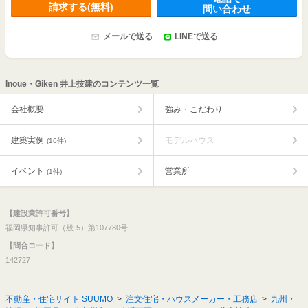
請求する(無料)
問い合わせ
メールで送る
LINEで送る
Inoue・Giken 井上技建のコンテンツ一覧
会社概要
強み・こだわり
建築実例
モデルハウス
(16件)
イベント
営業所
(1件)
【建設業許可番号】
福岡県知事許可（般-5）第107780号
【問合コード】
142727
不動産・住宅サイト SUUMO
注文住宅・ハウスメーカー・工務店
九州・