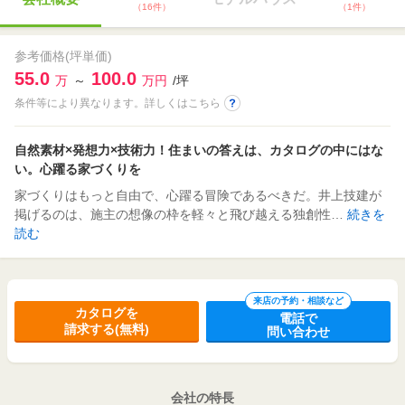
（16件）
（1件）
参考価格(坪単価)
55.0
100.0
万
～
万円
/坪
条件等により異なります。詳しくはこちら
自然素材×発想力×技術力！住まいの答えは、カタログの中にはな
い。心躍る家づくりを
家づくりはもっと自由で、心躍る冒険であるべきだ。井上技建が
掲げるのは、施主の想像の枠を軽々と飛び越える独創性…
続きを
読む
来店の予約・相談など
カタログを
電話で
請求する(無料)
問い合わせ
会社の特長