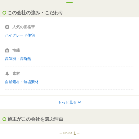
この会社の強み・こだわり
人気の価格帯
ハイグレード住宅
性能
高気密・高断熱
素材
自然素材・無垢素材
テイスト
もっと見る
木の家
施主がこの会社を選ぶ理由
対応内容
こだわりの外観デザイン提案可
1
Point