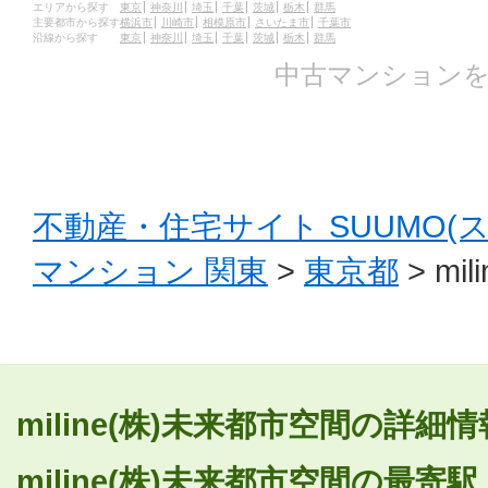
エリアから探す
東京
神奈川
埼玉
千葉
茨城
栃木
群馬
主要都市から探す
横浜市
川崎市
相模原市
さいたま市
千葉市
沿線から探す
東京
神奈川
埼玉
千葉
茨城
栃木
群馬
中古マンションを
不動産・住宅サイト SUUMO(
マンション 関東
>
東京都
> mi
miline(株)未来都市空間の詳
miline(株)未来都市空間の最