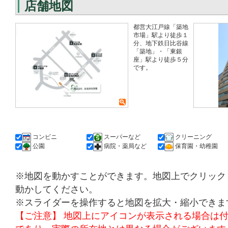
店舗地図
都営大江戸線「築地
市場」駅より徒歩１
分、地下鉄日比谷線
「築地」・「東銀
座」駅より徒歩５分
です。
コンビニ
スーパーなど
クリーニング
公園
病院・薬局など
保育園・幼稚園
※地図を動かすことができます。地図上でクリック
動かしてください。
※スライダーを操作すると地図を拡大・縮小できま
【ご注意】 地図上にアイコンが表示される場合は