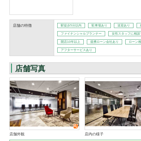
店舗の特徴
駅徒歩5分以内
駐車場あり
送迎あり
ファイナンシャルプランナー
女性スタッフに相談
開店10年以上
提携ローン会社あり
ローン
アフターサービスあり
店舗写真
店舗外観
店内の様子