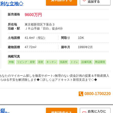
便利な立地◇
販売価格
9600万円
所在地
東京都新宿区下落合３
沿線・駅
ＪＲ山手線「目白」徒歩4分
土地面積
41.4m
2
（登記）
間取り
1DK
建物面積
47.72m
2
築年月
1990年2月
掲載写真
外観
リビング・居室
浴室
キッチン
洗面所
トイレ
設備写真
周辺環境
あなたのマイホーム探しを徹底サポート♪無理のない資金計画の提案＆不動産購入
あらゆる不安を解消致します◆◇詳しくはアドキャスト新宿支店まで◇◆
0800-1700220
一邸。