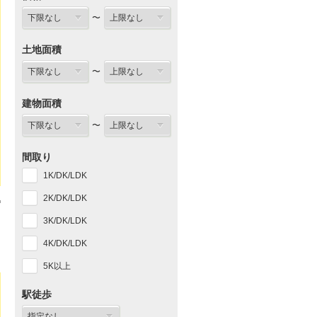
〜
土地面積
〜
建物面積
〜
間取り
1K/DK/LDK
2K/DK/LDK
3K/DK/LDK
4K/DK/LDK
5K以上
駅徒歩