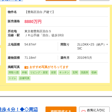
物件名
【豊島区目白 戸建て】
販売価格
8880万円
所在地
東京都豊島区目白５
沿線・駅
ＪＲ山手線「目白」徒歩18分
土地面積
54.87m
2
間取り
2LLDKK+2S（納戸）+
SIC
建物面積
71.18m
2
築年月
2010年5月
掲載写真
おすすめ写真がそろってます
間取り図
外観
リビング・居室
浴室
キッチン
玄関
洗面所
収納
トイレ
設備写真
徒歩４分！◆◇周辺
資料請求する