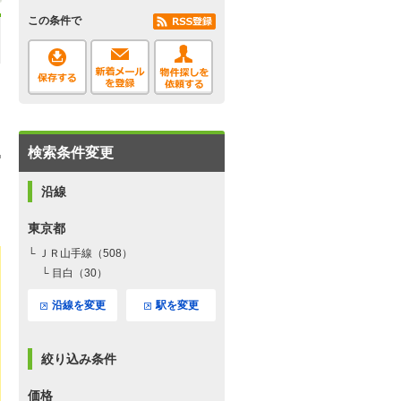
この条件で
検索条件変更
沿線
東京都
└ ＪＲ山手線（508）
└ 目白（30）
沿線を変更
駅を変更
絞り込み条件
価格