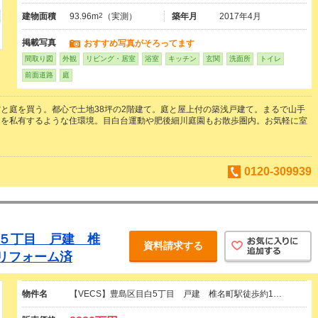
建物面積
93.96m
2
（実測）
築年月
2017年4月
掲載写真
おすすめ写真がそろってます
間取り図
外観
リビング・居室
浴室
キッチン
玄関
洗面所
トイレ
前面道路
庭
と庭を買う。都心で土地38坪の2階建て。庭と屋上付の築浅戸建て。まるで山手
トを私有するような住環境。目白台運動や肥後細川庭園もお散歩圏内。お気軽に室
。
0120-309939
町５丁目 戸建 椎
資料請求する
リフォーム済
物件名
【VECS】豊島区目白5丁目 戸建 椎名町駅徒歩約1…