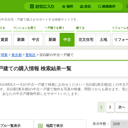
都)の中古住宅・戸建て購入をサポートする情報サイトです。
りる
マンションを買う
一戸建てを買う
建てる
リフォーム
賃貸
新築
中古
新築
中古
注文住宅
土地
リフォ
>
関東
>
東京都
>
豊島区
> 目白駅の中古一戸建て
戸建ての購入情報 検索結果一覧
SUUMO(スーモ)の中古一戸建て検索にお任せください！目白駅(東京都)近くの中
す。目白駅(東京都)の中古一戸建て物件を写真や映像、間取りからも探せます。気
は、あなたの中古戸建物件探しをサポートいたします。
1
2
次へ
表示件数：
プル一覧表示
地図で表示