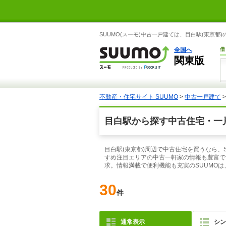
SUUMO(スーモ)中古一戸建ては、目白駅(東京
全国へ
借
関東版
不動産・住宅サイト SUUMO
>
中古一戸建て
目白駅から探す中古住宅・一
目白駅(東京都)周辺で中古住宅を買うなら、
すめ注目エリアの中古一軒家の情報も豊富で
求。情報満載で便利機能も充実のSUUMO
30
件
通常表示
シン