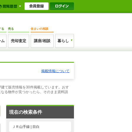
する
売る
住まいの相談
ーム
売却査定
講座/相談
暮らし
掲載情報について
古戸建て販売情報を30件掲載しています。おす
になる物件が見つかったら、そのまま資料請
現在の検索条件
ＪＲ山手線 | 目白