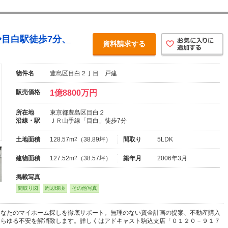
O◆目白駅徒歩7分、
資料請求する
物件名
豊島区目白２丁目 戸建
販売価格
1億8800万円
所在地
東京都豊島区目白２
沿線・駅
ＪＲ山手線「目白」徒歩7分
土地面積
128.57m
2
（38.89坪）
間取り
5LDK
建物面積
127.52m
2
（38.57坪）
築年月
2006年3月
掲載写真
間取り図
周辺環境
その他写真
あなたのマイホーム探しを徹底サポート。無理のない資金計画の提案、不動産購入
あらゆる不安を解消致します。詳しくはアドキャスト駒込支店「０１２０－９１７