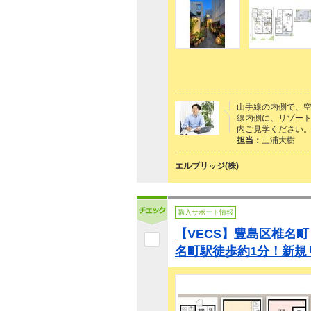
山手線の内側で、空
線内側に、リゾー
内ご見学ください
担当：
三浦大樹
エルブリッジ(株)
購入サポート情報
【VECS】豊島区椎名
名町駅徒歩約1分！新規