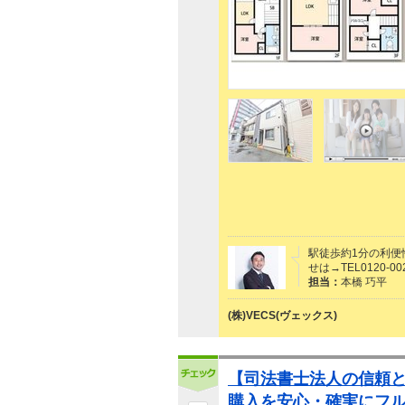
駅徒歩約1分の利便
せは→TEL0120-0
担当：
本橋 巧平
(株)VECS(ヴェックス)
【司法書士法人の信頼
購入を安心・確実にフ