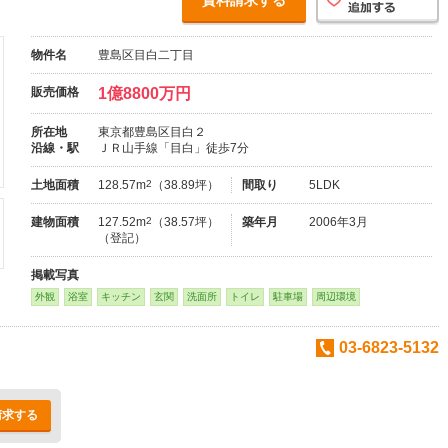
資料請求する
物件名
豊島区目白二丁目
販売価格
1億8800万円
所在地
東京都豊島区目白２
沿線・駅
ＪＲ山手線「目白」徒歩7分
土地面積
128.57m
2
（38.89坪）
間取り
5LDK
建物面積
127.52m
2
（38.57坪）
築年月
2006年3月
（登記）
掲載写真
外観
浴室
キッチン
玄関
洗面所
トイレ
駐車場
周辺環境
03-6823-5132
請求する