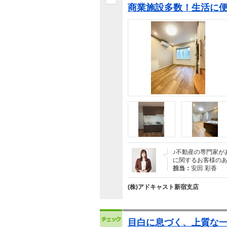
商業施設多数！生活に
♪不動産の専門家が
に関するお客様の
担当：
安田 彩香
(株)アドキャスト新宿支店
目白に息づく、上質な