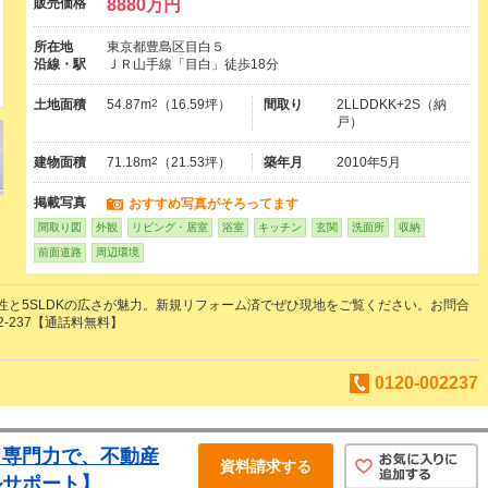
販売価格
8880万円
所在地
東京都豊島区目白５
沿線・駅
ＪＲ山手線「目白」徒歩18分
土地面積
54.87m
2
（16.59坪）
間取り
2LLDDKK+2S（納
戸）
建物面積
71.18m
2
（21.53坪）
築年月
2010年5月
掲載写真
おすすめ写真がそろってます
間取り図
外観
リビング・居室
浴室
キッチン
玄関
洗面所
収納
前面道路
周辺環境
性と5SLDKの広さが魅力。新規リフォーム済でぜひ現地をご覧ください。お問合
02-237【通話料無料】
0120-002237
と専門力で、不動産
資料請求する
ルサポート】