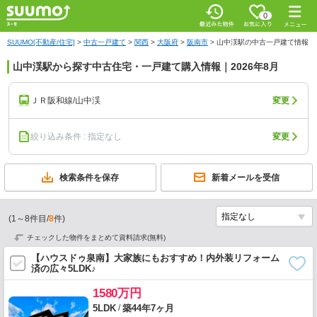
0
SUUMO[不動産/住宅]
>
中古一戸建て
>
関西
>
大阪府
>
阪南市
>
山中渓駅の中古一戸建て情報
山中渓駅から探す中古住宅・一戸建て購入情報｜2026年8月
ＪＲ阪和線/山中渓
変更
絞り込み条件 : 指定なし
変更
検索条件を保存
新着メールを受信
(
1
～
8
件目/
8
件)
チェックした物件をまとめて資料請求(無料)
【ハウスドゥ泉南】大家族にもおすすめ！内外装リフォーム
済の広々5LDK♪
1580万円
/
5LDK
築44年7ヶ月