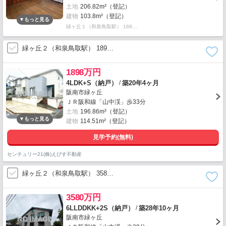
土地
206.82m²（登記）
建物
103.8m²（登記）
緑ヶ丘１（和泉鳥取駅） 168…
緑ヶ丘２（和泉鳥取駅） 189…
1898万円
/
4LDK+S（納戸）
築20年4ヶ月
阪南市緑ヶ丘
ＪＲ阪和線「山中渓」歩33分
土地
196.86m²（登記）
建物
114.51m²（登記）
見学予約(無料)
センチュリー21(株)えびす不動産
緑ヶ丘２（和泉鳥取駅） 358…
3580万円
/
6LLDDKK+2S（納戸）
築28年10ヶ月
阪南市緑ヶ丘