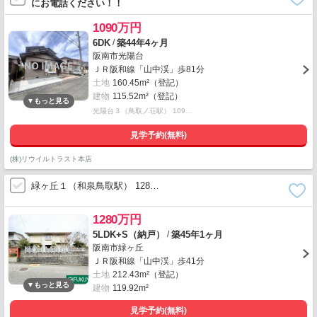
にお電話ください！！
1090万円
/
6DK
築44年4ヶ月
阪南市光陽台
ＪＲ阪和線「山中渓」歩81分
土地
160.45m²（登記）
建物
115.52m²（登記）
光陽台３（鳥取ノ荘駅） 109…
見学予約(無料)
(株)リウイルトラスト本店
緑ヶ丘１（和泉鳥取駅） 128…
1280万円
/
5LDK+S（納戸）
築45年1ヶ月
阪南市緑ヶ丘
ＪＲ阪和線「山中渓」歩41分
土地
212.43m²（登記）
建物
119.92m²
見学予約(無料)