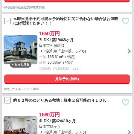
(株)福屋不動産販売堺東駅前店
≪即日見学予約可能≫予約締切に間に合わない場合はお気軽
にお電話ください！！
1650万円
/
3LDK
築19年8ヶ月
阪南市和泉鳥取
ＪＲ阪和線「山中渓」歩28分
土地
165.61m²（登記）
建物
95.63m²（登記）
和泉鳥取（和泉鳥取駅） 165…
見学予約(無料)
(株)リウイルトラスト本店
約６２坪のゆとりある敷地！駐車２台可能の４ＬＤＫ
1680万円
/
4LDK
築42年10ヶ月
阪南市緑ヶ丘
ＪＲ阪和線「山中渓」歩31分