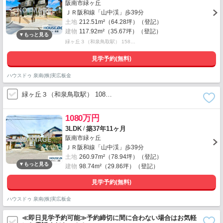
阪南市緑ヶ丘
ＪＲ阪和線「山中渓」歩39分
土地
212.51m²（64.28坪）（登記）
建物
117.92m²（35.67坪）（登記）
緑ヶ丘３（和泉鳥取駅） 158…
見学予約(無料)
ハウスドゥ 泉南(株)実広板金
緑ヶ丘３（和泉鳥取駅） 108…
1080万円
/
3LDK
築37年11ヶ月
阪南市緑ヶ丘
ＪＲ阪和線「山中渓」歩39分
土地
260.97m²（78.94坪）（登記）
建物
98.74m²（29.86坪）（登記）
見学予約(無料)
ハウスドゥ 泉南(株)実広板金
≪即日見学予約可能≫予約締切に間に合わない場合はお気軽