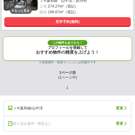
ＪＲ阪和線「山中渓」歩29分
土地
274.27m²（登記）
建物
196.67m²（登記）
見学予約(無料)
この物件もありかも！
プロフィールを登録して
おすすめ物件の精度を上げよう！
※賃貸物件・新築マンションは対象外です
1
ページ目
(
1
ページ中)
1
ＪＲ阪和線/山中渓
変更
絞り込み条件 : 指定なし
変更