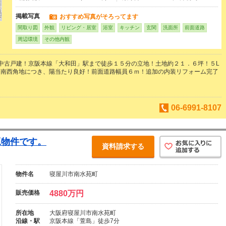
掲載写真
おすすめ写真がそろってます
間取り図
外観
リビング・居室
浴室
キッチン
玄関
洗面所
前面道路
周辺環境
その他内観
中古戸建！京阪本線「大和田」駅まで徒歩１５分の立地！土地約２１．６坪！５L
！南西角地につき、陽当たり良好！前面道路幅員６ｍ！追加の内装リフォーム完了
06-6991-8107
工物件です。
資料請求する
物件名
寝屋川市南水苑町
販売価格
4880万円
所在地
大阪府寝屋川市南水苑町
沿線・駅
京阪本線「萱島」徒歩7分