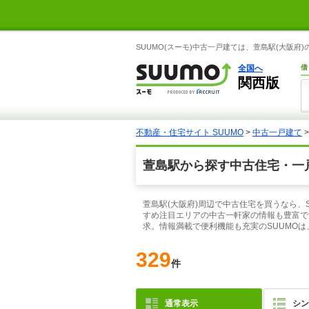
SUUMO(スーモ)中古一戸建ては、萱島駅(大阪
全国へ
借
関西版
不動産・住宅サイト SUUMO
>
中古一戸建て
萱島駅から探す中古住宅・一
萱島駅(大阪府)周辺で中古住宅を買うなら、
すめ注目エリアの中古一軒家の情報も豊富で
求。情報満載で便利機能も充実のSUUMO
329
件
通常表示
シン