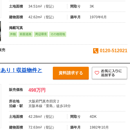
土地面積
34.51m
2
（登記）
間取り
3K
建物面積
42.62m
2
（登記）
築年月
1970年6月
掲載写真
外観
前面道路
周辺環境
その他現地
販売
0120-512021
ジあり！収益物件と
資料請求する
販売価格
498万円
所在地
大阪府門真市四宮２
沿線・駅
京阪本線「萱島」徒歩18分
土地面積
42.28m
2
（登記）
間取り
4DK
建物面積
72.63m
2
（登記）
築年月
1982年10月