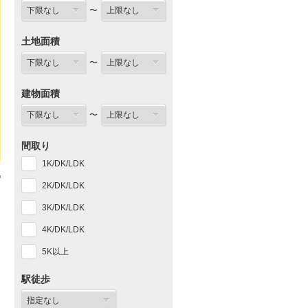
〜
土地面積
〜
建物面積
〜
間取り
1K/DK/LDK
2K/DK/LDK
3K/DK/LDK
4K/DK/LDK
5K以上
駅徒歩