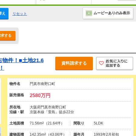
ムービーありのみ表示
替え
リセット
請求する
物件！■土地21.6
資料請求する
！
物件名
門真市南野口町
販売価格
2580万円
所在地
大阪府門真市南野口町
沿線・駅
京阪本線「萱島」徒歩22分
土地面積
71.56m
2
（21.64坪）
間取り
5LDK
建物面積
142.35m
2
（43.06坪）
築年月
1993年2月初旬