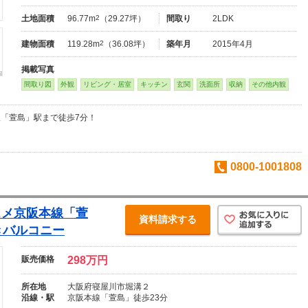
土地面積
96.77m
2
（29.27坪）
間取り
2LDK
建物面積
119.28m
2
（36.08坪）
築年月
2015年4月
掲載写真
間取り図
外観
リビング・居室
キッチン
玄関
洗面所
収納
その他内観
「萱島」駅まで徒歩7分！
0800-1001808
スメ京阪本線「萱
資料請求する
きバルコニー
販売価格
298万円
所在地
大阪府寝屋川市堀溝２
沿線・駅
京阪本線「萱島」徒歩23分