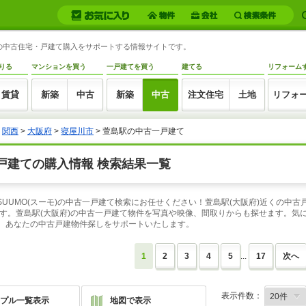
府)の中古住宅・戸建て購入をサポートする情報サイトです。
りる
マンションを買う
一戸建てを買う
建てる
リフォーム
賃貸
新築
中古
新築
中古
注文住宅
土地
リフォ
>
関西
>
大阪府
>
寝屋川市
> 萱島駅の中古一戸建て
戸建ての購入情報 検索結果一覧
SUUMO(スーモ)の中古一戸建て検索にお任せください！萱島駅(大阪府)近くの中古
す。萱島駅(大阪府)の中古一戸建て物件を写真や映像、間取りからも探せます。気
は、あなたの中古戸建物件探しをサポートいたします。
1
2
3
4
5
...
17
次へ
表示件数：
プル一覧表示
地図で表示