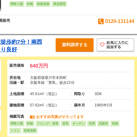
間取り図
外観
前面道路
周辺環境
動産販売
0120-131144
徒歩約7分！南西
資料請求する
たり良好
販売価格
640万円
所在地
大阪府寝屋川市木田町
沿線・駅
京阪本線「萱島」徒歩22分
土地面積
45.61m
2
（登記）
間取り
3DK
建物面積
57.62m
2
（登記）
築年月
1985年5月
掲載写真
おすすめ写真がそろってます
間取り図
外観
リビング・居室
浴室
キッチン
玄関
洗面所
収納
トイレ
前面道路