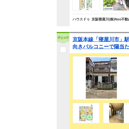
ハウスドゥ 京阪寝屋川(株)Neo不
京阪本線「寝屋川市」駅
向きバルコニーで陽当