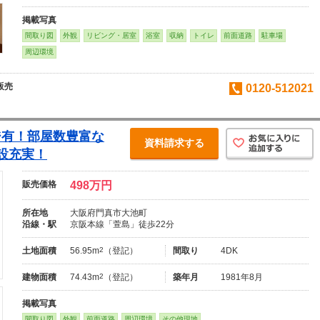
掲載写真
間取り図
外観
リビング・居室
浴室
収納
トイレ
前面道路
駐車場
周辺環境
販売
0120-512021
ジ有！部屋数豊富な
資料請求する
設充実！
販売価格
498万円
所在地
大阪府門真市大池町
沿線・駅
京阪本線「萱島」徒歩22分
土地面積
56.95m
2
（登記）
間取り
4DK
建物面積
74.43m
2
（登記）
築年月
1981年8月
掲載写真
間取り図
外観
前面道路
周辺環境
その他現地