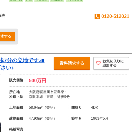
販売
0120-512021
請求する
歩7分の立地です♪■
資料請求する
さい♪
販売価格
500万円
所在地
大阪府寝屋川市萱島東１
沿線・駅
京阪本線「萱島」徒歩9分
土地面積
58.64m
2
（登記）
間取り
4DK
建物面積
47.93m
2
（登記）
築年月
1963年5月
掲載写真