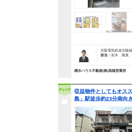
京阪電気鉄道京阪線
担当：
岩木 陵真
積水ハウス不動産(株)高槻営業所
収益物件としてもオス
島」駅徒歩約23分南向