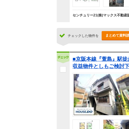
センチュリー21(株)マックス不動産
まとめて資料
チェックした物件を
■京阪本線『萱島』駅徒
収益物件としもご検討下