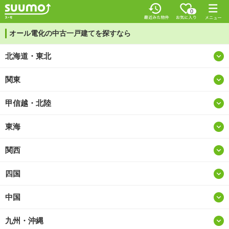
0
オール電化の中古一戸建てを探すなら
北海道・東北
関東
北海道
甲信越・北陸
東京
青森
東海
山梨
神奈川
岩手
関西
愛知
新潟
埼玉
宮城
四国
大阪
岐阜
長野
千葉
秋田
中国
徳島
兵庫
静岡
富山
茨城
山形
九州・沖縄
鳥取
香川
京都
三重