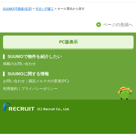
石川
群馬
福島
福岡
SUUMO[不動産/住宅]
>
中古一戸建て
>
オール電化から探す
島根
愛媛
滋賀
福井
栃木
佐賀
ページの先頭へ
岡山
高知
奈良
長崎
広島
PC版表示
和歌山
熊本
山口
SUUMOで物件を紹介したい
掲載のお問い合わせ
大分
SUUMOに関する情報
お問い合わせ
｜
購読メルマガの変更(PC)
宮崎
利用規約
｜
プライバシーポリシー
鹿児島
沖縄