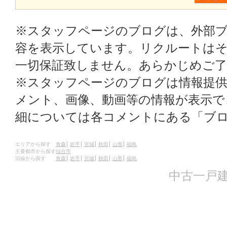
※スタッフページのブログは、外部
容を表示しています。リクルートはそ
一切保証致しません。あらかじめご
※スタッフページのブログは情報提
メント、画像、動画等の情報が表示
細については各コメントにある「ブ
エリアから探す
青森
岩手
宮城
秋田
山形
福島
主要都市から探す
仙台市
沿線から探す
青森
岩手
宮城
秋田
山形
福島
中古一戸建