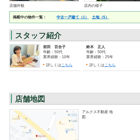
店舗外観
店内の様子
掲載中の物件一覧：
中古一戸建て（1）
土地（5）
スタッフ紹介
前田 百合子
鈴木 正人
年齢：50代
年齢：50代
業界経験：10年
業界経験：25年
詳しくは
こちら
詳しくは
こちら
店舗地図
アルクス不動産 地
図