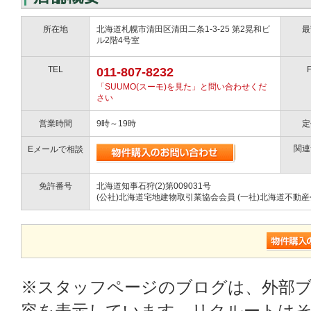
所在地
北海道札幌市清田区清田二条1-3-25 第2晃和ビ
最
ル2階4号室
TEL
011-807-8232
「SUUMO(スーモ)を見た」と問い合わせくだ
さい
営業時間
9時～19時
定
関連
Eメールで相談
免許番号
北海道知事石狩(2)第009031号
(公社)北海道宅地建物取引業協会会員 (一社)北海道不動
※スタッフページのブログは、外部
容を表示しています。リクルートはそ