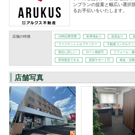
ンプランの提案と幅広い選択
るお手伝いをいたします。
店舗の特徴
19時以降営業
駐車場あり
送迎あり
ファイナンシャルプランナー
不動産コンサルティ
地元に詳しい
ローン相談可
リフォーム・建
売却査定できる
賃貸サポート可
税金・法務
店舗写真