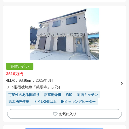
距離が近い
3510万円
4LDK
/ 98.95m²
/ 2025年8月
ＪＲ指宿枕崎線「慈眼寺」歩7分
可変性のある間取り
浴室乾燥機
WIC
対面キッチン
温水洗浄便座
トイレ2個以上
IHクッキングヒーター
閑静な住宅地