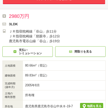
2980万円
3LDK
ＪＲ指宿枕崎線「谷山」歩11分
ＪＲ指宿枕崎線「慈眼寺」歩12分
鹿児島市電谷山線「谷山」歩19分
支払い
間取りを見る
シミュレーション
80.66m²（登記）
土地面積
89.83m²（登記）
建物面積
完成時期
2005年8月
(築年月)
土地の
所有権
権利形態
鹿児島県鹿児島市谷山中央８-19-7
地図を見る
所在地