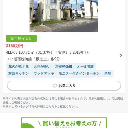
築年数が近い
3180万円
4LDK
/ 103.71m²（31.37坪）（実測）
/ 2019年7月
ＪＲ指宿枕崎線「坂之上」歩9分
花火が見える
天井が高い
浴室乾燥機
オール電化
対面キッチン
ウッドデッキ
モニター付きインターホン
角地
食洗機
システムキッチン
温水洗浄便座
平坦地
トイレ2個以上
IHクッキングヒーター
陽当り良好
※サイトの表示内容が現在の状況とは異なる場合がありますので、最新の情報については掲載
会社にご確認ください。
※表示しているタグ情報の詳細は
こちら
をご確認ください。