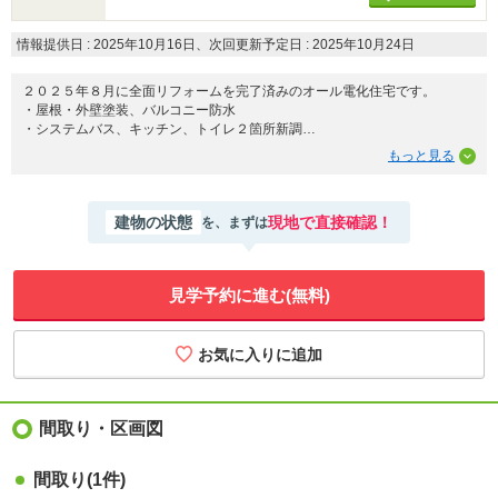
情報提供日 : 2025年10月16日、次回更新予定日 : 2025年10月24日
２０２５年８月に全面リフォームを完了済みのオール電化住宅です。
・屋根・外壁塗装、バルコニー防水
・システムバス、キッチン、トイレ２箇所新調
・全室クロス張替え、床上貼り（１Ｆ洋室を除く）
・エコキュート新調
１階、３階部分に壁を設ければ独立した部屋としてもご使用頂けます。
建物の状態
現地で直接確認！
を、まずは
谷山小学校まで徒歩約１０分（約７７０ｍ）、谷山中学校まで徒歩２分（約
１２０ｍ）、通学路も平坦な道です。
その他、周辺にはたわわタウンやスーパーやコンビニなどが建ち並び、公共
交通機関にもアクセスしやすい好立地です。
見学予約に進む(無料)
前面道路も６ｍと広く見通しも良いお薦め物件です。
内覧希望の際は、お気軽にご連絡ください。
間取り・区画図
間取り
(1件)