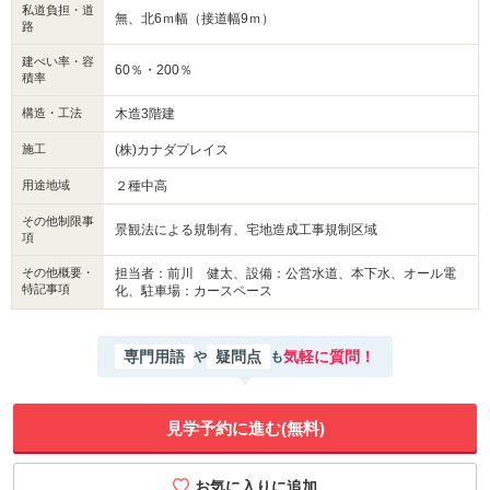
私道負担・道
無、北6ｍ幅（接道幅9ｍ）
路
建ぺい率・容
60％・200％
積率
構造・工法
木造3階建
施工
(株)カナダプレイス
用途地域
２種中高
その他制限事
景観法による規制有、宅地造成工事規制区域
項
その他概要・
担当者：前川 健太、設備：公営水道、本下水、オール電
特記事項
化、駐車場：カースペース
専門用語
疑問点
気軽に質問！
や
も
見学予約に進む(無料)