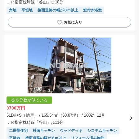
ＪＲ指宿枕崎線「谷山」歩10分
角地
平坦地
接面道路の幅が６m以上
窓付き浴室
徒歩分数が似ている
3700万円
5LDK+S（納戸）
/ 165.54m²（50.07坪）
/ 2002年12月
ＪＲ指宿枕崎線「谷山」歩11分
二世帯住宅
対面キッチン
ウッドデッキ
システムキッチン
平坦地
接面道路の幅が６m以上
リフォーム済み物件