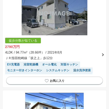
徒歩分数が似ている
2790万円
4LDK
/ 94.77m²（28.66坪）
/ 2021年8月
ＪＲ指宿枕崎線「坂之上」歩12分
EV充電器
浴室乾燥機
オール電化
対面キッチン
モニター付きインターホン
システムキッチン
温水洗浄便座
平坦地
トイレ2個以上
窓付き浴室
IHクッキングヒーター
閑静な住宅地
陽当り良好