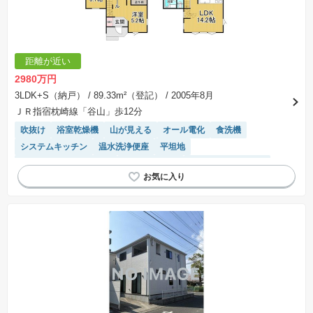
交渉期間が設定され、その期間内で希望を満たすプランが実現できたかどうかにより結論を出
します。なお、この期間は概ね3ヶ月程度とされています。納得のいくプランが出来ず、建築請
負契約が成立しない場合、土地売買契約は白紙に戻り、土地契約にかかった代金（土地代金、
手付金など）は名目のいかんに関わらず、全て返却されます。
※課税対象物件の「価格」や「費用等」は消費税込みの「総額表示」で統一しています。
※「本体価格」とは、課税対象物件においては「消費税を除いた建物価格」と「土地価格」の
距離が近い
合計額を指します。
※課税対象物件は消費税込みの総額表示のため、不動産広告の販売価格には本体価格の金額は
2980万円
表示されておりません。
※取引にかかる費用：物件の契約手続き、決済、引き渡し時にかかる費用を表示しています。
3LDK+S（納戸）
/ 89.33m²（登記）
/ 2005年8月
不動産会社によって表記有無が異なるため、ご自身で十分な確認をしていただくようにお願い
ＪＲ指宿枕崎線「谷山」歩12分
いたします。
※掲載の省エネ性能ラベル内の物件・住棟・号室名称については最新のものに変更されている
吹抜け
浴室乾燥機
山が見える
オール電化
食洗機
場合があります。
システムキッチン
温水洗浄便座
平坦地
接面道路の幅が６m以上
トイレ2個以上
リフォーム済み物件
IHクッキングヒーター
陽当り良好