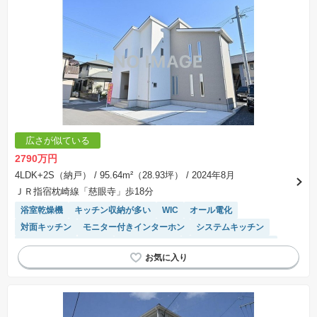
広さが似ている
2790万円
4LDK+2S（納戸）
/ 95.64m²（28.93坪）
/ 2024年8月
ＪＲ指宿枕崎線「慈眼寺」歩18分
浴室乾燥機
キッチン収納が多い
WIC
オール電化
対面キッチン
モニター付きインターホン
システムキッチン
温水洗浄便座
平坦地
トイレ2個以上
IHクッキングヒーター
閑静な住宅地
陽当り良好