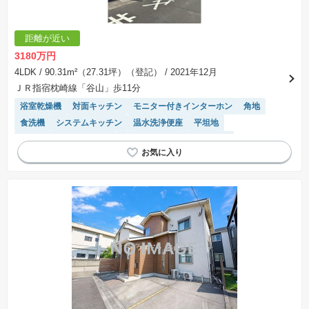
距離が近い
3180万円
4LDK
/ 90.31m²（27.31坪）（登記）
/ 2021年12月
ＪＲ指宿枕崎線「谷山」歩11分
浴室乾燥機
対面キッチン
モニター付きインターホン
角地
食洗機
システムキッチン
温水洗浄便座
平坦地
接面道路の幅が６m以上
トイレ2個以上
窓付き浴室
陽当り良好