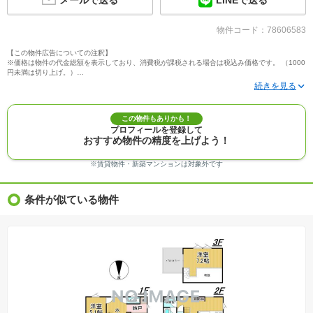
メールで送る
LINEで送る
物件コード：78606583
【この物件広告についての注釈】
※価格は物件の代金総額を表示しており、消費税が課税される場合は税込み価格です。 （1000
円未満は切り上げ。）
※写真に写っている、またはパース（絵）や間取り図に描かれている家具や車などは、特にコ
メントがない場合、販売価格に含まれません。
※敷地権利が定期借地権のものは価格に権利金を含みます。
※建築条件付き土地価格には、建物価格は含まれません。
この物件もありかも！
※物件情報は、原則として情報提供日の２日前に最終確認した情報です。
プロフィールを登録して
※完成予想図はいずれも外構、植栽、外観等実際のものとは多少異なることがあります。
おすすめ物件の精度を上げよう！
※モデルルーム・モデルハウス・展示場・ショールームの画像の場合、今回販売の物件と異な
る場合があります。
※ＣＧ合成の画像の場合、実際とは多少異なる場合があります。
※賃貸物件・新築マンションは対象外です
※物件特徴：販売戸数が複数の物件は、全ての住戸に該当しない項目もあります。
※完成後１年以上を経過した未入居物件が掲載される場合があります。ご了承ください。
※新着：物件情報が「SUUMO」に掲載された日から１週間表示されます。
条件が似ている物件
※価格更新：物件価格が変更された日から１週間表示されます。
※販売予定物件はすべて、販売開始するまで契約または予約の申込みはできません。
※購入の前には物件内容や契約条件についてご自身で十分な確認をしていただくようにお願い
いたします。
※建築条件土地の情報内に掲載されている、建物プラン例は、土地購入者の設計プランの参考
の一例であって、プランの採用可否は任意です。
※土地（建築条件なし）で「建物プラン例」が表記してある時、そのプラン例は特定の建築請
負会社によるもので、当該建築請負会社以外で建てた場合、同様のものが同価格で建てられる
とは限りません。また建築請負会社を特定するものではありません。
※建築条件付き土地とは、その土地に建築する建物の建築請負契約が、一定期間内に成立する
ことを条件として売買される土地のことをいいます。建築請負契約成立に向けて設計プランを
協議するため、土地購入者が自己の希望する建物の設計協議をするために必要な相当の期間の