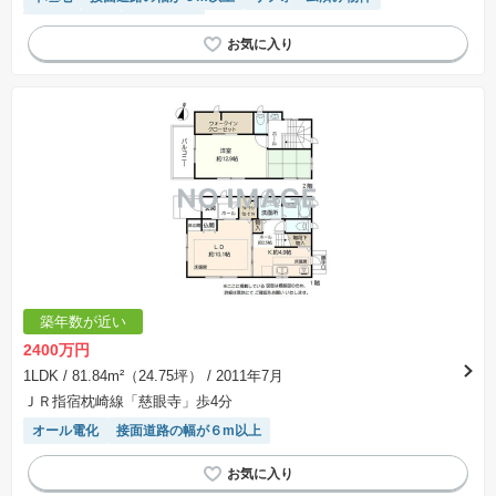
閑静な住宅地
陽当り良好
築年数が近い
2400万円
1LDK
/ 81.84m²（24.75坪）
/ 2011年7月
ＪＲ指宿枕崎線「慈眼寺」歩4分
オール電化
接面道路の幅が６m以上