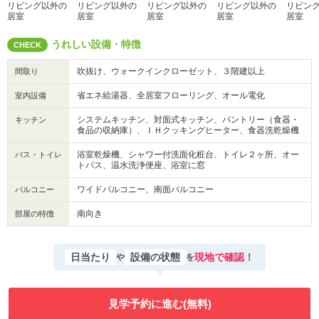
リビング以外の
リビング以外の
リビング以外の
リビング以外の
リビン
居室
居室
居室
居室
居室
うれしい設備・特徴
CHECK
吹抜け、ウォークインクローゼット、３階建以上
間取り
省エネ給湯器、全居室フローリング、オール電化
室内設備
システムキッチン、対面式キッチン、パントリー（食器・
キッチン
食品の収納庫）、ＩＨクッキングヒーター、食器洗乾燥機
浴室乾燥機、シャワー付洗面化粧台、トイレ２ヶ所、オー
バス・トイレ
トバス、温水洗浄便座、浴室に窓
ワイドバルコニー、南面バルコニー
バルコニー
南向き
部屋の特徴
日当たり
設備の状態
現地で確認！
や
を
見学予約に進む(無料)