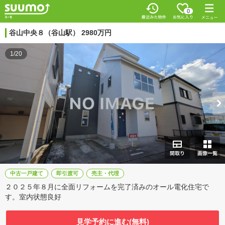
0
谷山中央８（谷山駅） 2980万円
1/20
中古一戸建て
即引渡可
売主・代理
２０２５年８月に全面リフォームを完了済みのオール電化住宅で
す。室内状態良好
見学予約に進む(無料)