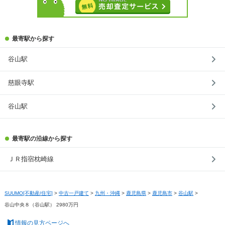
最寄駅から探す
谷山駅
慈眼寺駅
谷山駅
最寄駅の沿線から探す
ＪＲ指宿枕崎線
SUUMO[不動産/住宅]
>
中古一戸建て
>
九州・沖縄
>
鹿児島県
>
鹿児島市
>
谷山駅
>
谷山中央８（谷山駅） 2980万円
情報の見方ページへ