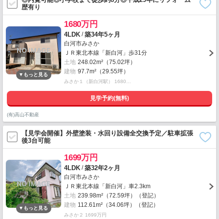
歴有り
1680万円
/
4LDK
築34年5ヶ月
白河市みさか
ＪＲ東北本線「新白河」歩31分
土地
248.02m²（75.02坪）
建物
97.7m²（29.55坪）
みさか１（新白河駅） 1680…
見学予約(無料)
(有)高山不動産
【見学会開催】外壁塗装・水回り設備全交換予定／駐車拡張
後3台可能
1699万円
/
4LDK
築32年2ヶ月
白河市みさか
ＪＲ東北本線「新白河」車2.3km
土地
239.98m²（72.59坪）（登記）
建物
112.61m²（34.06坪）（登記）
みさか２ 1699万円