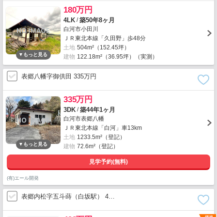
180万円
/
4LK
築50年8ヶ月
白河市小田川
ＪＲ東北本線「久田野」歩48分
土地
504m²（152.45坪）
建物
122.18m²（36.95坪）（実測）
表郷八幡字御供田 335万円
335万円
/
3DK
築44年1ヶ月
白河市表郷八幡
ＪＲ東北本線「白河」車13km
土地
1233.5m²（登記）
建物
72.6m²（登記）
見学予約(無料)
(有)エール開発
表郷内松字五斗蒔（白坂駅） 4…