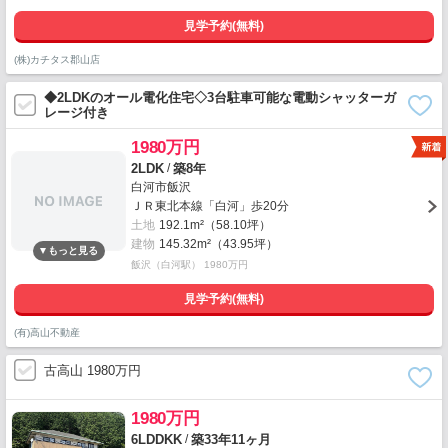
見学予約(無料)
(株)カチタス郡山店
◆2LDKのオール電化住宅◇3台駐車可能な電動シャッターガ
レージ付き
1980万円
/
2LDK
築8年
白河市飯沢
ＪＲ東北本線「白河」歩20分
土地
192.1m²（58.10坪）
建物
145.32m²（43.95坪）
飯沢（白河駅） 1980万円
見学予約(無料)
(有)高山不動産
古高山 1980万円
1980万円
/
6LDDKK
築33年11ヶ月