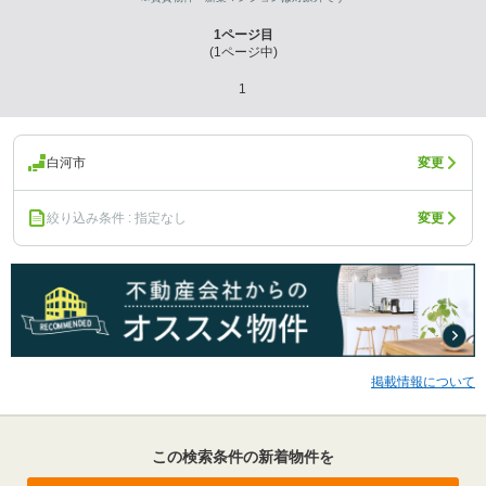
1
ページ目
(
1
ページ中)
1
白河市
変更
絞り込み条件 : 指定なし
変更
掲載情報について
この検索条件の新着物件を