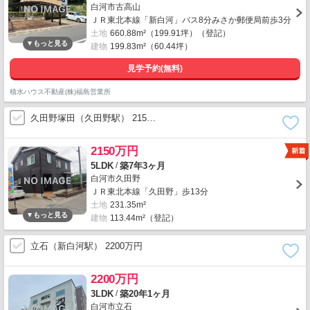
白河市古高山
ＪＲ東北本線「新白河」バス8分みさか郵便局前歩3分
土地
660.88m²（199.91坪）（登記）
建物
199.83m²（60.44坪）
見学予約(無料)
積水ハウス不動産(株)福島営業所
久田野塚田（久田野駅） 215…
2150万円
/
5LDK
築7年3ヶ月
白河市久田野
ＪＲ東北本線「久田野」歩13分
土地
231.35m²
建物
113.44m²（登記）
立石（新白河駅） 2200万円
2200万円
/
3LDK
築20年1ヶ月
白河市立石