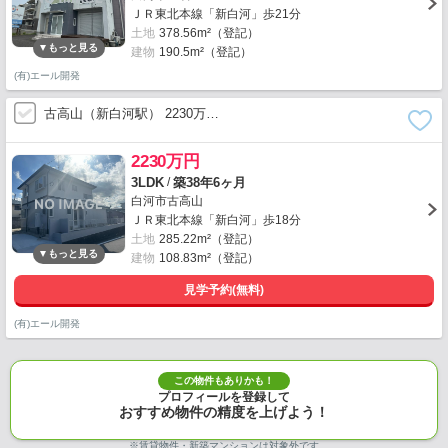
ＪＲ東北本線「新白河」歩21分
土地
378.56m²（登記）
建物
190.5m²（登記）
(有)エール開発
古高山（新白河駅） 2230万…
2230万円
/
3LDK
築38年6ヶ月
白河市古高山
ＪＲ東北本線「新白河」歩18分
土地
285.22m²（登記）
建物
108.83m²（登記）
見学予約(無料)
(有)エール開発
この物件もありかも！
プロフィールを登録して
おすすめ物件の精度を上げよう！
※賃貸物件・新築マンションは対象外です