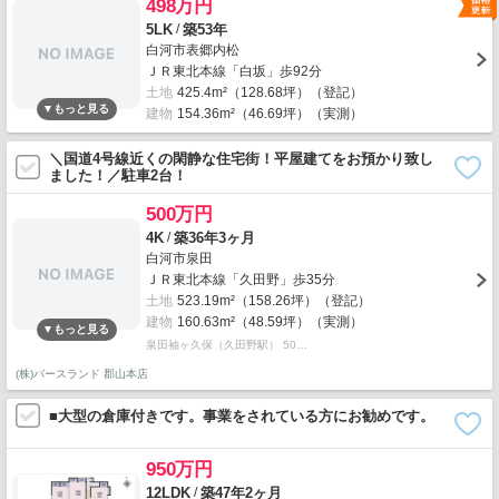
498万円
/
5LK
築53年
白河市表郷内松
ＪＲ東北本線「白坂」歩92分
土地
425.4m²（128.68坪）（登記）
建物
154.36m²（46.69坪）（実測）
＼国道4号線近くの閑静な住宅街！平屋建てをお預かり致し
ました！／駐車2台！
500万円
/
4K
築36年3ヶ月
白河市泉田
ＪＲ東北本線「久田野」歩35分
土地
523.19m²（158.26坪）（登記）
建物
160.63m²（48.59坪）（実測）
泉田袖ヶ久保（久田野駅） 50…
(株)バースランド 郡山本店
■大型の倉庫付きです。事業をされている方にお勧めです。
950万円
/
12LDK
築47年2ヶ月