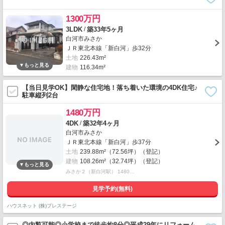
1300万円
/
3LDK
築33年5ヶ月
白河市みさか
ＪＲ東北本線「新白河」歩32分
土地
226.43m²
建物
116.34m²
【当日見学OK】閑静な住宅地！落ち着いた環境の4DK住宅♪
駐車縦列2台
1480万円
/
4DK
築32年4ヶ月
白河市みさか
ＪＲ東北本線「新白河」歩37分
土地
239.88m²（72.56坪）（登記）
建物
108.26m²（32.74坪）（登記）
みさか２（新白河駅） 1480…
見学予約(無料)
ハウスネット (株)プレステージ
◎内覧可能◎小学校まで徒歩約8分◎平成29年にリフォーム