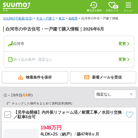
0
SUUMO[不動産/住宅]
>
中古一戸建て
>
東北
>
福島県
>
白河市の中古一戸建て情報
白河市の中古住宅・一戸建て購入情報｜2026年8月
白河市
変更
絞り込み条件 : 指定なし
変更
検索条件を保存
新着メールを受信
(
1
～
19
件目/
19
件)
チェックした物件をまとめて資料請求(無料)
【見学会開催】内外装リフォーム済／耐震工事／水回り交換
／駐車6台可
1949万円
/
4LDK+2S（納戸）
築47年8ヶ月