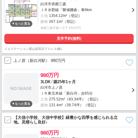
白河市表郷三森
ＪＲ水郡線「磐城棚倉」車8km
土地
1354.12m²（登記）
建物
267.1m²（登記）
表郷三森字都々古下 950万円
見学予約(無料)
イエステーション郡山富田店アドレス(株)
上ノ原（新白河駅） 980万円
980万円
/
3LDK
築25年1ヶ月
白河市上ノ原
ＪＲ東北本線「新白河」歩65分
土地
275.52m²（83.34坪）（登記）
建物
131.4m²（39.74坪）（登記）
【大信小学校、大信中学校】緑豊かな四季を感じられる立
地。見晴らし良好♪
980万円