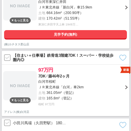
白河市東深仁井田
ＪＲ東北本線「新白河」車15.9km
土地
664.16m²（200.90坪）
建物
170.42m²（51.55坪）
東深仁井田字天上林 1949万…
見学予約(無料)
(株)カチタス郡山店
【住まい＋仕事場】鉄骨造3階建7DK！スーパー・学校徒歩
圏内◎
97万円
/
7DK
築46年2ヶ月
白河市桜町
ＪＲ東北本線「白河」車2km
土地
361.05m²（登記）
建物
165.8m²（登記）
桜町 97万円
アドレス(株)白河店
小田川馬場（久田野駅） 180…