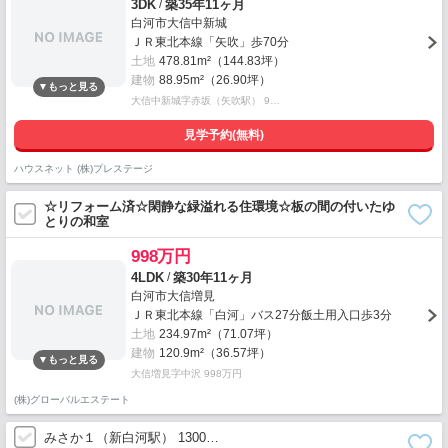
/
3DK
築35年11ヶ月
白河市大信中新城
ＪＲ東北本線「矢吹」歩70分
土地
478.81m²（144.83坪）
建物
88.95m²（26.90坪）
大信中新城字赤坂（矢吹駅） 9…
見学予約(無料)
ハウスネット (株)プレステージ
☆リフォーム済☆閑静な緑溢れる住環境☆板の間の付いたゆ
とりの和室
998万円
/
4LDK
築30年11ヶ月
白河市大信増見
ＪＲ東北本線「白河」バス27分飯土用入口歩3分
土地
234.97m²（71.07坪）
建物
120.9m²（36.57坪）
大信増見字中沢 998万円
(株)グローバルエステート
みさか１（新白河駅） 1300…