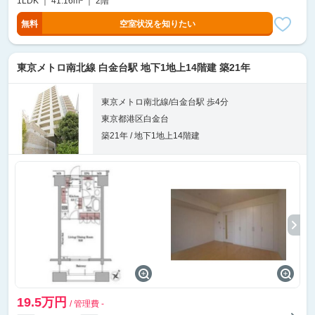
1LDK ｜ 41.16m² ｜ 2階
無料
空室状況を知りたい
東京メトロ南北線 白金台駅 地下1地上14階建 築21年
東京メトロ南北線/白金台駅 歩4分
東京都港区白金台
築21年 / 地下1地上14階建
19.5万円
/ 管理費 -