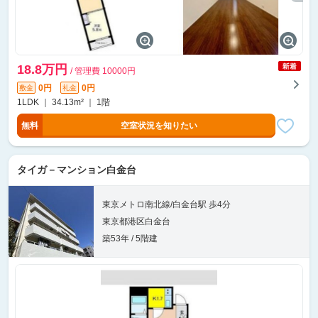
18.8万円
/ 管理費 10000円
0円
0円
敷金
礼金
1LDK ｜ 34.13m² ｜ 1階
無料
空室状況を知りたい
タイガ－マンション白金台
東京メトロ南北線/白金台駅 歩4分
東京都港区白金台
築53年 / 5階建