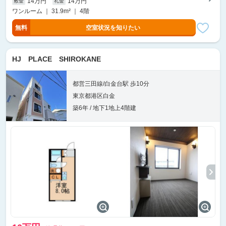
14万円
14万円
敷金
礼金
ワンルーム ｜ 31.9m² ｜ 4階
無料
空室状況を知りたい
HJ PLACE SHIROKANE
都営三田線/白金台駅 歩10分
東京都港区白金
築6年 / 地下1地上4階建