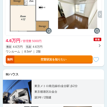
4.6万円
/ 管理費 5000円
4.6万円
4.6万円
敷金
礼金
ワンルーム ｜ 8.5m² ｜ 2階
無料
空室状況を知りたい
Mハウス
東京メトロ南北線/白金台駅 歩2分
東京都港区白金台
築3年 / 2階建