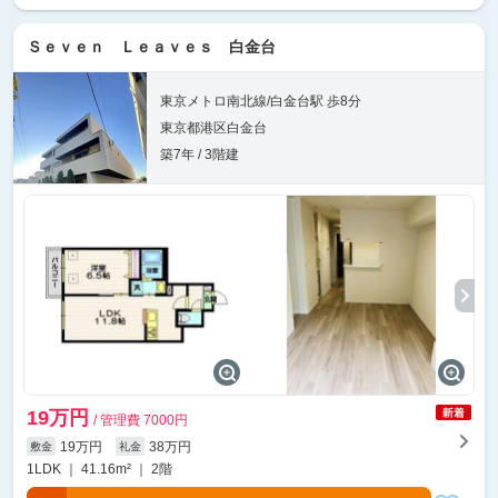
Ｓｅｖｅｎ Ｌｅａｖｅｓ 白金台
東京メトロ南北線/白金台駅 歩8分
東京都港区白金台
築7年 / 3階建
19万円
/ 管理費 7000円
19万円
38万円
敷金
礼金
1LDK ｜ 41.16m² ｜ 2階