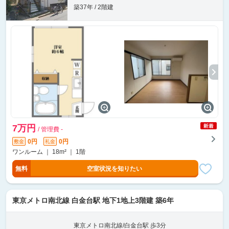
築37年 / 2階建
7万円
/ 管理費 -
0円
0円
敷金
礼金
ワンルーム ｜ 18m² ｜ 1階
無料
空室状況を知りたい
東京メトロ南北線 白金台駅 地下1地上3階建 築6年
東京メトロ南北線/白金台駅 歩3分