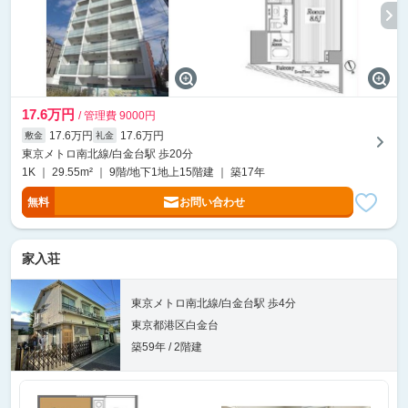
17.6万円
/ 管理費 9000円
17.6万円
17.6万円
敷金
礼金
東京メトロ南北線/白金台駅 歩20分
1K ｜ 29.55m² ｜ 9階/地下1地上15階建 ｜ 築17年
無料
お問い合わせ
家入荘
東京メトロ南北線/白金台駅 歩4分
東京都港区白金台
築59年 / 2階建