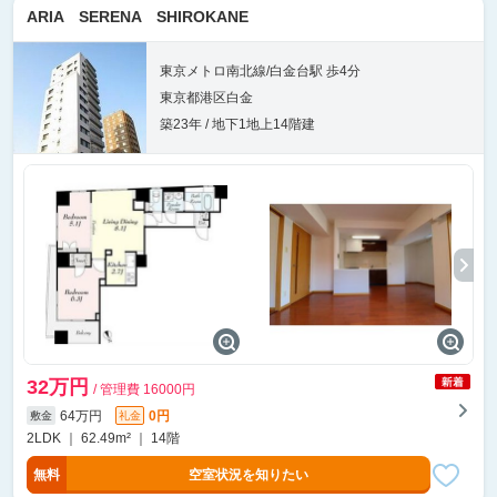
ARIA SERENA SHIROKANE
東京メトロ南北線/白金台駅 歩4分
東京都港区白金
築23年 / 地下1地上14階建
32万円
/ 管理費 16000円
64万円
0円
敷金
礼金
2LDK ｜ 62.49m² ｜ 14階
無料
空室状況を知りたい