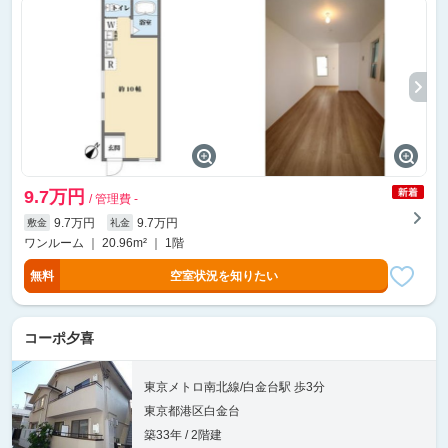
9.7万円
/ 管理費 -
9.7万円
9.7万円
敷金
礼金
ワンルーム ｜ 20.96m² ｜ 1階
無料
空室状況を知りたい
コーポ夕喜
東京メトロ南北線/白金台駅 歩3分
東京都港区白金台
築33年 / 2階建