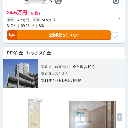
34.5万円
/ 管理費 -
34.5万円
34.5万円
敷金
礼金
3LDK ｜ 69.03m² ｜ 8階
無料
空室状況を知りたい
REX白金 レックス白金
東京メトロ南北線/白金台駅 歩10分
東京都港区白金台
築11年 / 地下1地上14階建