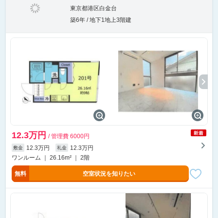
東京都港区白金台
築6年 / 地下1地上3階建
12.3万円
/ 管理費 6000円
12.3万円
12.3万円
敷金
礼金
ワンルーム ｜ 26.16m² ｜ 2階
無料
空室状況を知りたい