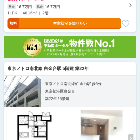
16.7万円
16.7万円
敷金
礼金
1LDK ｜ 40.16m² ｜ 2階
無料
空室状況を知りたい
東京メトロ南北線 白金台駅 5階建 築22年
東京メトロ南北線/白金台駅 歩5分
東京都港区白金台
築22年 / 5階建