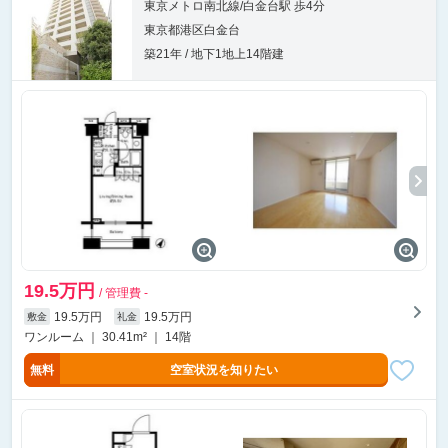
東京メトロ南北線/白金台駅 歩4分
東京都港区白金台
築21年 / 地下1地上14階建
19.5万円
/ 管理費 -
19.5万円
19.5万円
敷金
礼金
ワンルーム ｜ 30.41m² ｜ 14階
無料
空室状況を知りたい