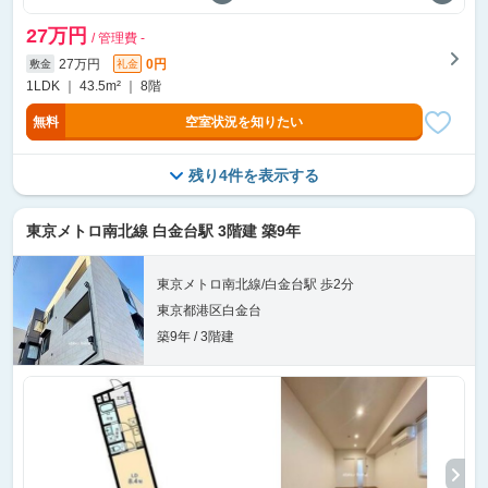
27万円
/ 管理費 -
27万円
0円
敷金
礼金
1LDK ｜ 43.5m² ｜ 8階
無料
空室状況を知りたい
残り4件を表示する
東京メトロ南北線 白金台駅 3階建 築9年
東京メトロ南北線/白金台駅 歩2分
東京都港区白金台
築9年 / 3階建