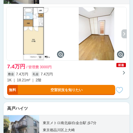
7.4万円
/ 管理費 3000円
7.4万円
7.4万円
敷金
礼金
1K ｜ 18.21m² ｜ 2階
無料
空室状況を知りたい
高戸ハイツ
東京メトロ南北線/白金台駅 歩7分
東京都品川区上大崎