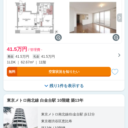
41.5万円
/ 管理費 -
41.5万円
41.5万円
敷金
礼金
1LDK ｜ 62.67m² ｜ 11階
無料
空室状況を知りたい
残り1件を表示する
東京メトロ南北線 白金台駅 10階建 築13年
東京メトロ南北線/白金台駅 歩12分
東京都渋谷区恵比寿