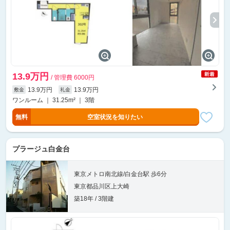
13.9万円
/ 管理費 6000円
13.9万円
13.9万円
敷金
礼金
ワンルーム ｜ 31.25m² ｜ 3階
無料
空室状況を知りたい
プラージュ白金台
東京メトロ南北線/白金台駅 歩6分
東京都品川区上大崎
築18年 / 3階建