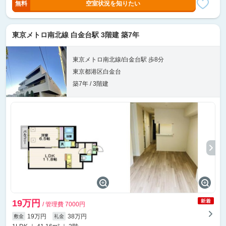
無料
空室状況を知りたい
東京メトロ南北線 白金台駅 3階建 築7年
東京メトロ南北線/白金台駅 歩8分
東京都港区白金台
築7年 / 3階建
19万円
/ 管理費 7000円
19万円
38万円
敷金
礼金