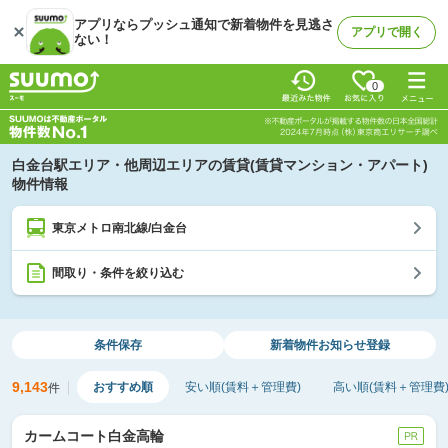
アプリならプッシュ通知で新着物件を見逃さ
アプリで開く
ない！
0
白金台駅エリア・他周辺エリアの賃貸(賃貸マンション・アパート)
物件情報
東京メトロ南北線/白金台
間取り・条件を絞り込む
条件保存
新着物件
お知らせ登録
9,143
おすすめ順
安い順(賃料＋管理費)
高い順(賃料＋管理費
件
カームコート白金高輪