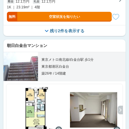
12.1万円
12.1万円
敷金
礼金
1K ｜ 23.19m² ｜ 4階
無料
空室状況を知りたい
残り2件を表示する
朝日白金台マンション
東京メトロ南北線/白金台駅 歩1分
東京都港区白金台
築26年 / 14階建