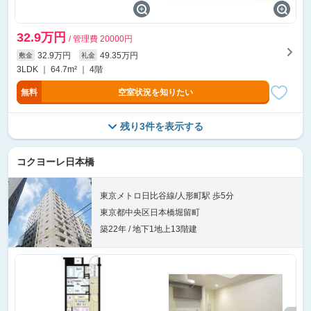
32.9万円
/ 管理費 20000円
32.9万円
49.35万円
敷金
礼金
3LDK ｜ 64.7m² ｜ 4階
無料
空室状況を知りたい
残り3件を表示する
コクヨーレ日本橋
東京メトロ日比谷線/人形町駅 歩5分
東京都中央区日本橋堀留町
築22年 / 地下1地上13階建