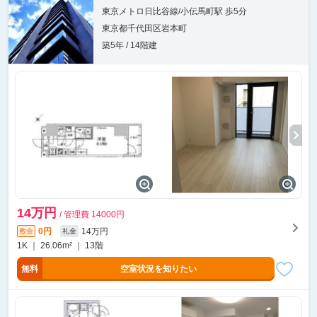
東京メトロ日比谷線/小伝馬町駅 歩5分
東京都千代田区岩本町
築5年 / 14階建
14万円
/ 管理費 14000円
0円
14万円
敷金
礼金
1K ｜ 26.06m² ｜ 13階
無料
空室状況を知りたい