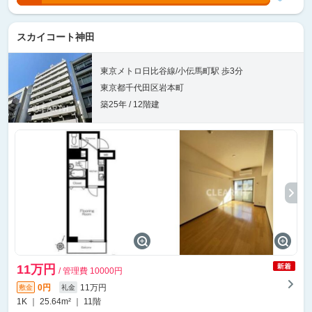
スカイコート神田
東京メトロ日比谷線/小伝馬町駅 歩3分
東京都千代田区岩本町
築25年 / 12階建
11万円
/ 管理費 10000円
0円
11万円
敷金
礼金
1K ｜ 25.64m² ｜ 11階