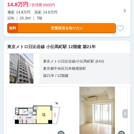
14.8万円
/ 管理費 8000円
14.8万円
14.8万円
敷金
礼金
1DK ｜ 25.3m² ｜ 7階
無料
空室状況を知りたい
東京メトロ日比谷線 小伝馬町駅 12階建 築21年
東京メトロ日比谷線/小伝馬町駅 歩4分
東京都中央区日本橋堀留町
築21年 / 12階建