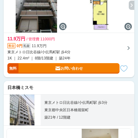
11.9万円
/ 管理費 11000円
0円
11.9万円
敷金
礼金
東京メトロ日比谷線/小伝馬町駅 歩4分
1K ｜ 22.4m² ｜ 8階/13階建 ｜ 築24年
無料
お問い合わせ
日本橋ミスモ
東京メトロ日比谷線/小伝馬町駅 歩3分
東京都中央区日本橋堀留町
築21年 / 12階建