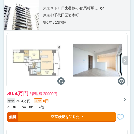
東京メトロ日比谷線/小伝馬町駅 歩3分
東京都千代田区岩本町
築1年 / 13階建
30.4万円
/ 管理費 20000円
30.4万円
0円
敷金
礼金
3LDK ｜ 64.7m² ｜ 4階
無料
空室状況を知りたい