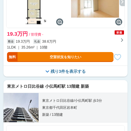
19.3万円
/ 管理費 -
19.3万円
38.6万円
敷金
礼金
1LDK ｜ 35.26m² ｜ 10階
無料
空室状況を知りたい
残り3件を表示する
東京メトロ日比谷線 小伝馬町駅 13階建 新築
東京メトロ日比谷線/小伝馬町駅 歩3分
東京都千代田区岩本町
新築 / 13階建