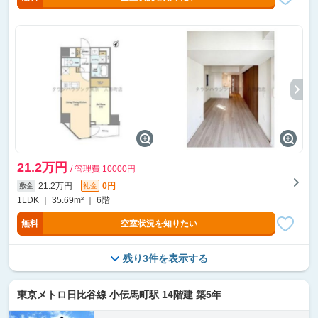
21.2万円
/ 管理費 10000円
21.2万円
0円
敷金
礼金
1LDK ｜ 35.69m² ｜ 6階
無料
空室状況を知りたい
残り3件を表示する
東京メトロ日比谷線 小伝馬町駅 14階建 築5年