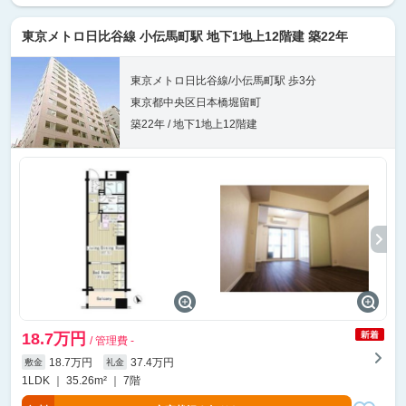
東京メトロ日比谷線 小伝馬町駅 地下1地上12階建 築22年
東京メトロ日比谷線/小伝馬町駅 歩3分
東京都中央区日本橋堀留町
築22年 / 地下1地上12階建
18.7万円
/ 管理費 -
18.7万円
37.4万円
敷金
礼金
1LDK ｜ 35.26m² ｜ 7階