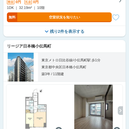
0円
0円
敷金
礼金
1DK ｜ 32.19m² ｜ 10階
無料
空室状況を知りたい
残り2件を表示する
リージア日本橋小伝馬町
東京メトロ日比谷線/小伝馬町駅 歩1分
東京都中央区日本橋小伝馬町
築3年 / 11階建