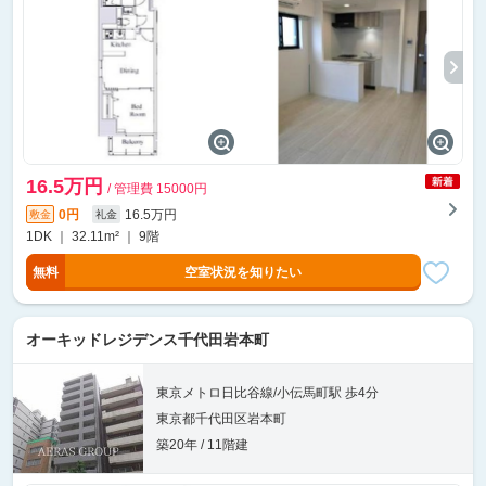
16.5万円
/ 管理費 15000円
0円
16.5万円
敷金
礼金
1DK ｜ 32.11m² ｜ 9階
無料
空室状況を知りたい
オーキッドレジデンス千代田岩本町
東京メトロ日比谷線/小伝馬町駅 歩4分
東京都千代田区岩本町
築20年 / 11階建