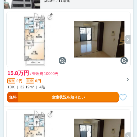
築20年 / 11階建
15.8万円
/ 管理費 10000円
0円
0円
敷金
礼金
1DK ｜ 32.19m² ｜ 4階
無料
空室状況を知りたい