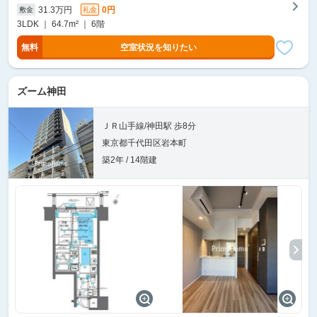
31.3万円
0円
敷金
礼金
3LDK ｜ 64.7m² ｜ 6階
無料
空室状況を知りたい
ズーム神田
ＪＲ山手線/神田駅 歩8分
東京都千代田区岩本町
築2年 / 14階建