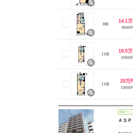
14.1
8階
8000
19.5
11階
10000
20万
11階
10000
賃貸マン
ＡＳＰ