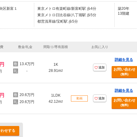
央区新富１
東京メトロ有楽町線/新富町駅 歩4分
築20年
13階建
東京メトロ日比谷線/八丁堀駅 歩5分
都営浅草線/宝町駅 歩5分
理費
敷金/礼金
間取り/専有面積
お気に入り
詳細を見る
万円
13.4万円
1K
追加
お問い合わせ
28.91m
-
2
円
(無料)
詳細を見る
万円
20.6万円
1LDK
動画
追加
お問い合わせ
42.12m
20.6万円
2
円
(無料)
合わせする