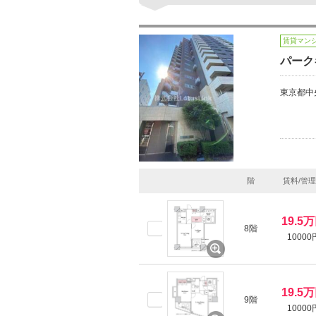
賃貸マン
パーク
東京都中
階
賃料/管
19.5
8階
10000
19.5
9階
10000