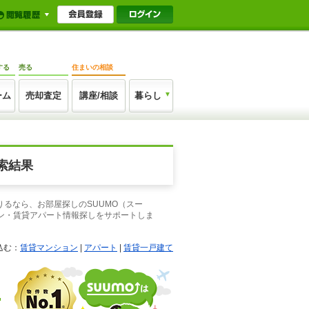
する
売る
住まいの相談
ーム
売却査定
講座/相談
暮らし
索結果
りるなら、お部屋探しのSUUMO（スー
ン・賃貸アパート情報探しをサポートしま
込む：
賃貸マンション
|
アパート
|
賃貸一戸建て