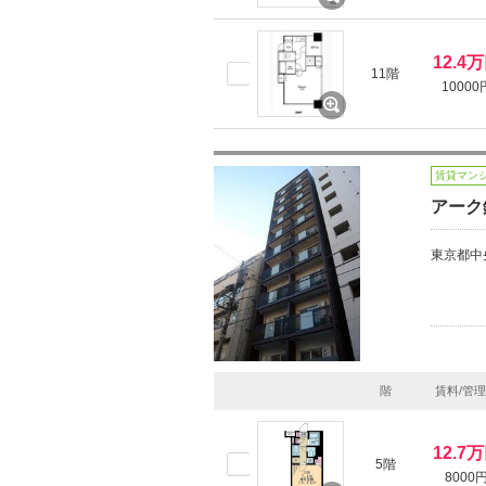
12.4
11階
10000
賃貸マン
アーク
東京都中
階
賃料/管
12.7
5階
8000