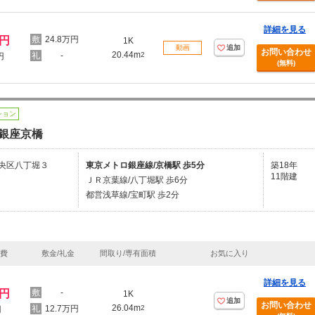
詳細を見る
万円
24.8万円
1K
動画
追加
お問い合わせ
20.44m
-
2
円
(無料)
ション
銀座京橋
央区八丁堀３
東京メトロ銀座線/京橋駅 歩5分
築18年
11階建
ＪＲ京葉線/八丁堀駅 歩6分
都営浅草線/宝町駅 歩2分
理費
敷金/礼金
間取り/専有面積
お気に入り
詳細を見る
万円
-
1K
追加
お問い合わせ
26.04m
12.7万円
2
円