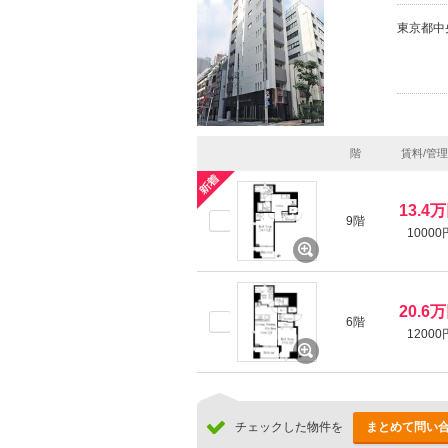
東京都中
階
賃料/管
13.4
9階
10000
20.6
6階
12000
チェックした物件を
まとめて問い