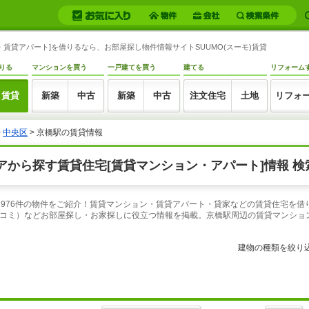
賃貸アパート]を借りるなら、お部屋探し物件情報サイトSUUMO(スーモ)賃貸
りる
マンションを買う
一戸建てを買う
建てる
リフォーム
賃貸
新築
中古
新築
中古
注文住宅
土地
リフォ
>
中央区
> 京橋駅の賃貸情報
から探す賃貸住宅[賃貸マンション・アパート]情報 検
3976件の物件をご紹介！賃貸マンション・賃貸アパート・貸家などの賃貸住宅を借
コミ）などお部屋探し・お家探しに役立つ情報を掲載。京橋駅周辺の賃貸マンショ
建物の種類を絞り