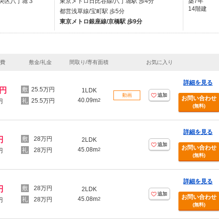
央区八丁堀３
東京メトロ日比谷線/八丁堀駅 歩4分
築7年
14階建
都営浅草線/宝町駅 歩5分
東京メトロ銀座線/京橋駅 歩9分
理費
敷金/礼金
間取り/専有面積
お気に入り
詳細を見る
万円
25.5万円
1LDK
動画
追加
お問い合わせ
40.09m
25.5万円
2
円
(無料)
詳細を見る
円
28万円
2LDK
追加
お問い合わせ
45.08m
28万円
2
円
(無料)
詳細を見る
円
28万円
2LDK
追加
お問い合わせ
45.08m
28万円
2
円
(無料)