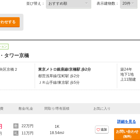
並び替え：
表示建物数：
合わせする
ション
・タワー京橋
央区京橋２
東京メトロ銀座線/京橋駅 歩2分
築24年
地下1地
都営浅草線/宝町駅 歩2分
上11階建
ＪＲ山手線/東京駅 歩5分
理費
敷金/礼金
間取り/専有面積
お気に入り
詳細を見る
円
22万円
1K
追加
お問い合わせ
18.54m
11万円
2
円
(無料)