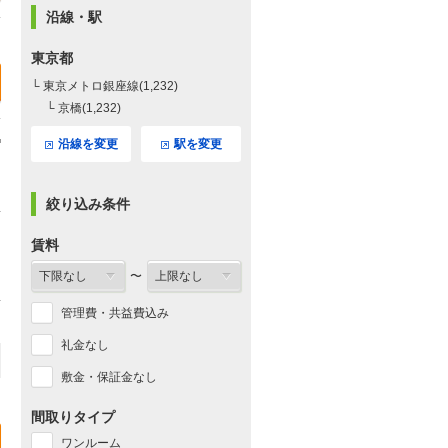
沿線・駅
東京都
└ 東京メトロ銀座線(1,232)
└ 京橋(1,232)
沿線を変更
駅を変更
絞り込み条件
賃料
〜
管理費・共益費込み
礼金なし
敷金・保証金なし
間取りタイプ
ワンルーム