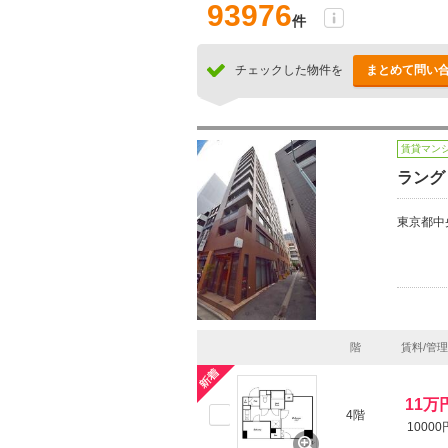
93976
件
チェックした物件を
まとめて問い
賃貸マン
ラング
東京都中
階
賃料/管
11万
4階
10000