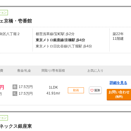
ション
ェ京橋・壱番館
央区八丁堀２
都営浅草線/宝町駅 歩2分
築22年
11階建
東京メトロ銀座線/京橋駅 歩4分
東京メトロ日比谷線/八丁堀駅 歩4分
理費
敷金/礼金
間取り/専有面積
お気に入り
詳細を見る
万円
17.5万円
1LDK
動画
追加
お問い合わせ
41.91m
17.5万円
2
円
(無料)
ション
ネックス銀座東