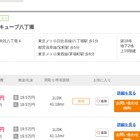
ション
キューブ八丁堀
央区八丁堀４
東京メトロ日比谷線/八丁堀駅 歩1分
築18年
地下2地
都営浅草線/宝町駅 歩5分
上16階建
東京メトロ東西線/茅場町駅 歩8分
理費
敷金/礼金
間取り/専有面積
お気に入り
詳細を見る
万円
19.5万円
1LDK
動画
追加
お問い合わせ
41.18m
19.5万円
2
円
(無料)
詳細を見る
万円
19.5万円
1LDK
追加
お問い合わせ
41.12m
19.5万円
2
円
(無料)