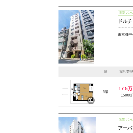
賃貸マン
ドルチ
東京都中
階
賃料/管
17.5
5階
15000
賃貸マン
アーバ